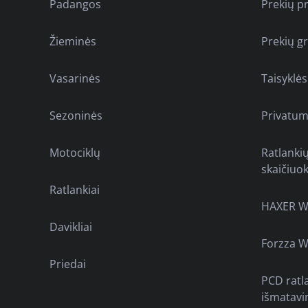
Padangos
Prekių p
Žieminės
Prekių g
Vasarinės
Taisyklės
Sezoninės
Privatum
Motociklų
Ratlanki
skaičiuok
Ratlankiai
HAXER W
Davikliai
Forzza W
Priedai
PCD ratl
išmatavi