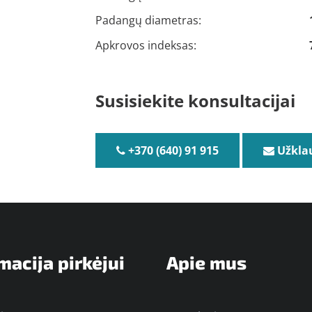
Padangų diametras:
Apkrovos indeksas:
Susisiekite konsultacijai
+370 (640) 91 915
Užkla
macija pirkėjui
Apie mus