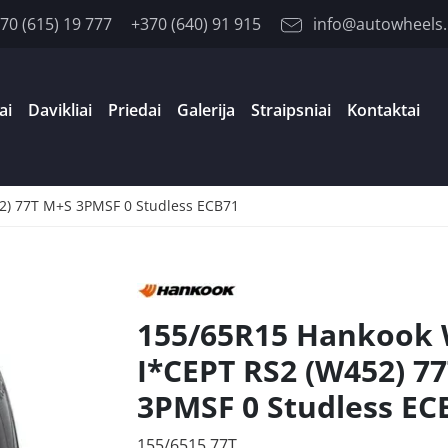
70 (615) 19 777
+370 (640) 91 915
info@autowheels.
ai
Davikliai
Priedai
Galerija
Straipsniai
Kontaktai
2) 77T M+S 3PMSF 0 Studless ECB71
155/65R15 Hankook
I*CEPT RS2 (W452) 7
3PMSF 0 Studless EC
155/6515 77T