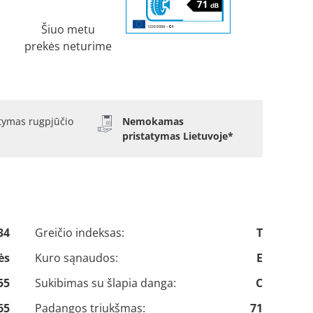
Šiuo metu
prekės neturime
atymas rugpjūčio
Nemokamas
pristatymas Lietuvoje*
34
Greičio indeksas:
T
ės
Kuro sąnaudos:
E
55
Sukibimas su šlapia danga:
C
65
Padangos triukšmas:
71