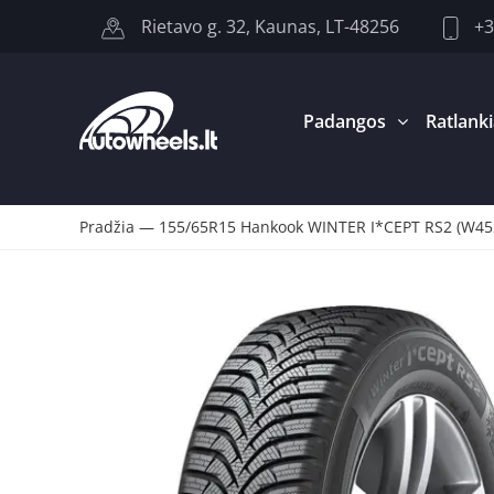
+3
Rietavo g. 32, Kaunas, LT-48256
Padangos
Ratlanki
Pradžia
—
155/65R15 Hankook WINTER I*CEPT RS2 (W45