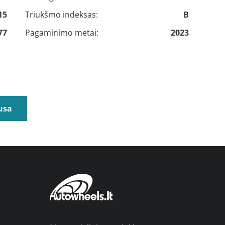
15
Triukšmo indeksas:
B
77
Pagaminimo metai:
2023
usa