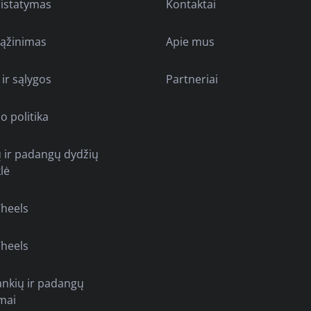
ristatymas
Kontaktai
rąžinimas
Apie mus
 ir sąlygos
Partneriai
o politika
ų ir padangų dydžių
lė
heels
heels
ankių ir padangų
mai