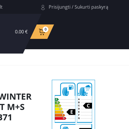
Prisijungti
/
Sukurti paskyrą
lt
0
0.00 €
 WINTER
7T M+S
B71