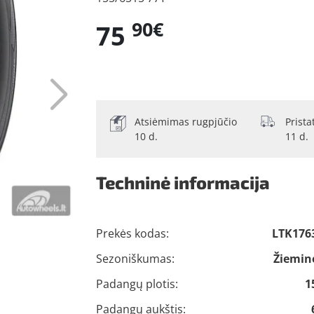
90€
75
Atsiėmimas rugpjūčio
Prist
10 d.
11 d.
Techninė informacija
Prekės kodas:
LTK176
Sezoniškumas:
Žiemin
Padangų plotis:
1
Padangų aukštis: