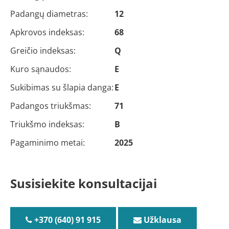
Padangų diametras:
12
Apkrovos indeksas:
68
Greičio indeksas:
Q
Kuro sąnaudos:
E
Sukibimas su šlapia danga:
E
Padangos triukšmas:
71
Triukšmo indeksas:
B
Pagaminimo metai:
2025
Susisiekite konsultacijai
+370 (640) 91 915
Užklausa