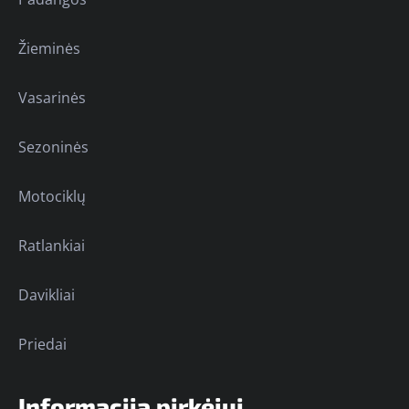
Žieminės
Vasarinės
Sezoninės
Motociklų
Ratlankiai
Davikliai
Priedai
Informacija pirkėjui