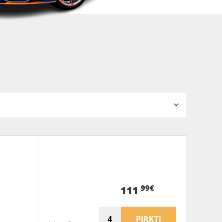
99€
111
PIRKTI