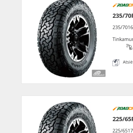
235/70
235/7016
Tinkamu
Atsi
225/65
225/6517