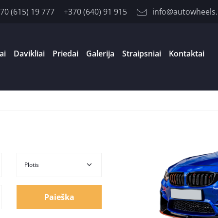
70 (615) 19 777
+370 (640) 91 915
info@autowheels.
ai
Davikliai
Priedai
Galerija
Straipsniai
Kontaktai
Paieška