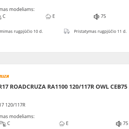
mas modeliams:
C
E
75
ėmimas rugpjūčio 10 d.
Pristatymas rugpjūčio 11 d.
R17 ROADCRUZA RA1100 120/117R OWL CEB75
17 120/117R
mas modeliams:
C
E
75