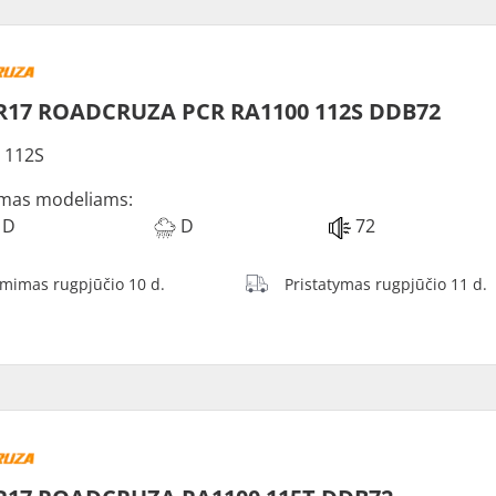
R17 ROADCRUZA PCR RA1100 112S DDB72
 112S
mas modeliams:
D
D
72
ėmimas rugpjūčio 10 d.
Pristatymas rugpjūčio 11 d.