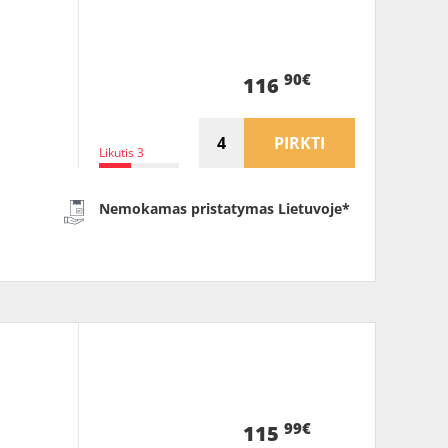
90€
116
PIRKTI
Likutis 3
Nemokamas pristatymas Lietuvoje*
99€
115