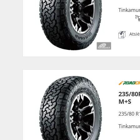
Tinkamu
Atsi
235/80
M+S
235/80 R
Tinkamu