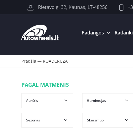
+3
Rietavo g. 32, Kaunas, LT-48256
Padangos
Ratlanki
Pradžia
—
ROADCRUZA
PAGAL MATMENIS