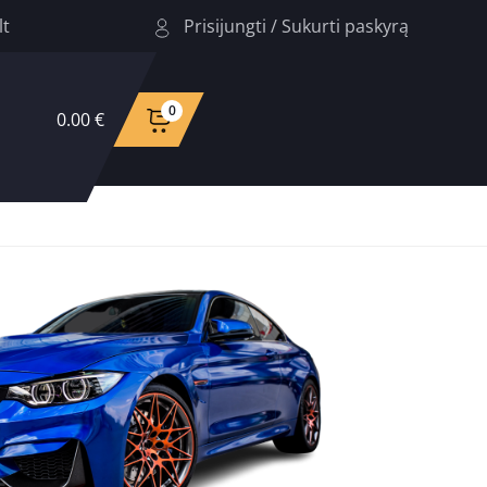
Prisijungti
/
Sukurti paskyrą
lt
0
0.00 €