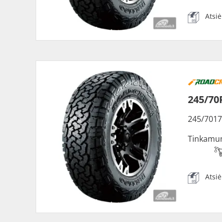
Atsi
245/70
245/7017
Tinkamu
Atsi