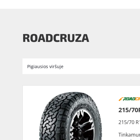
ROADCRUZA
215/70
215/70 R
Tinkamu