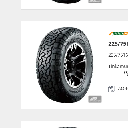
225/75
225/7516
Tinkamu
Atsi