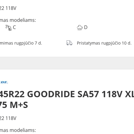
22 118V
mas modeliams:
C
D
ėmimas rugpjūčio 7 d.
Pristatymas rugpjūčio 10 d.
45R22 GOODRIDE SA57 118V X
75 M+S
22 118V
mas modeliams: