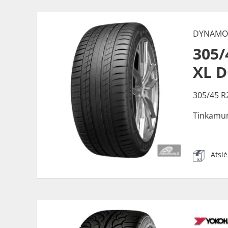
DYNAM
305
XL 
305/45 R
Tinkamu
Atsi