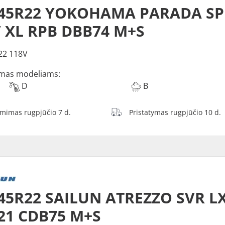
/45R22 YOKOHAMA PARADA SP
 XL RPB DBB74 M+S
22 118V
mas modeliams:
D
B
ėmimas rugpjūčio 7 d.
Pristatymas rugpjūčio 10 d.
45R22 SAILUN ATREZZO SVR LX
21 CDB75 M+S