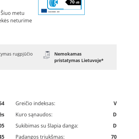
Šiuo metu
ekės neturime
atymas rugpjūčio
Nemokamas
pristatymas Lietuvoje*
64
Greičio indeksas:
V
ės
Kuro sąnaudos:
D
05
Sukibimas su šlapia danga:
D
45
Padangos triukšmas:
70