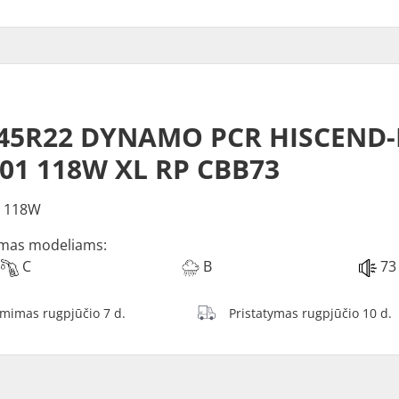
O
/45R22 DYNAMO PCR HISCEND
01 118W XL RP CBB73
2 118W
mas modeliams:
C
B
73
ėmimas rugpjūčio 7 d.
Pristatymas rugpjūčio 10 d.