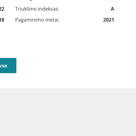
22
Triukšmo indeksas:
A
18
Pagaminimo metai:
2021
usa