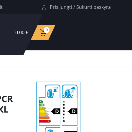
Prisijungti
/
Sukurti paskyrą
lt
0
0.00 €
PCR
XL