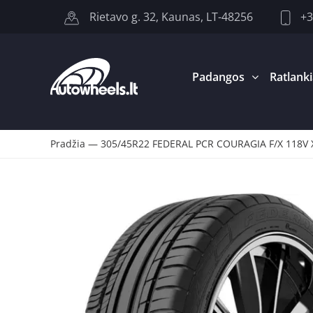
+3
Rietavo g. 32, Kaunas, LT-48256
Padangos
Ratlanki
Pradžia
—
305/45R22 FEDERAL PCR COURAGIA F/X 118V