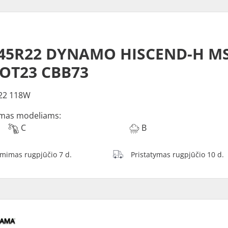
O
/45R22 DYNAMO HISCEND-H M
DOT23 CBB73
22 118W
mas modeliams:
C
B
ėmimas rugpjūčio 7 d.
Pristatymas rugpjūčio 10 d.