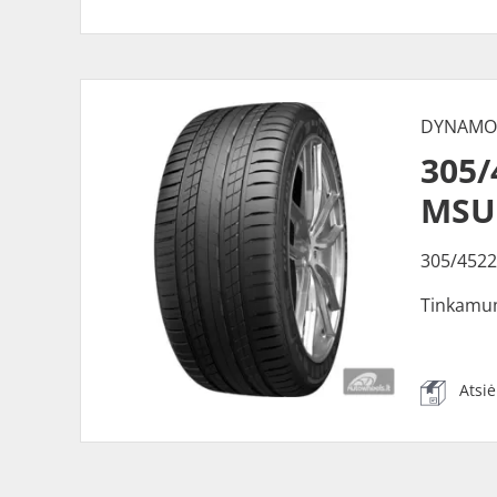
DYNAM
305
MSU
305/452
Tinkamu
Atsi