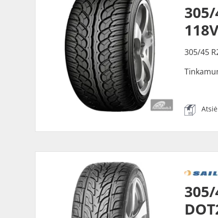
305
118V
305/45 R
Tinkamu
Atsi
305/
DOT