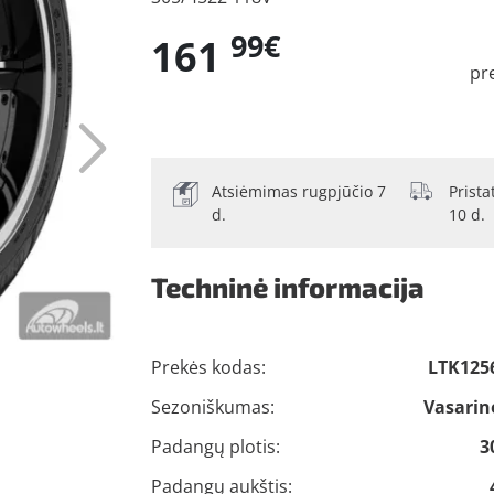
99€
161
pr
Atsiėmimas rugpjūčio 7
Prist
d.
10 d.
Techninė informacija
Prekės kodas:
LTK125
Sezoniškumas:
Vasarin
Padangų plotis:
3
Padangų aukštis: