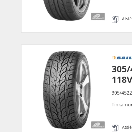
Atsi
305/
118V
305/4522
Tinkamu
Atsi