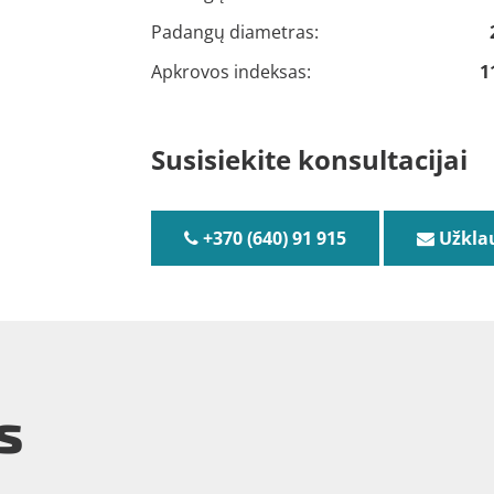
Padangų diametras:
Apkrovos indeksas:
1
Susisiekite konsultacijai
+370 (640) 91 915
Užkla
s