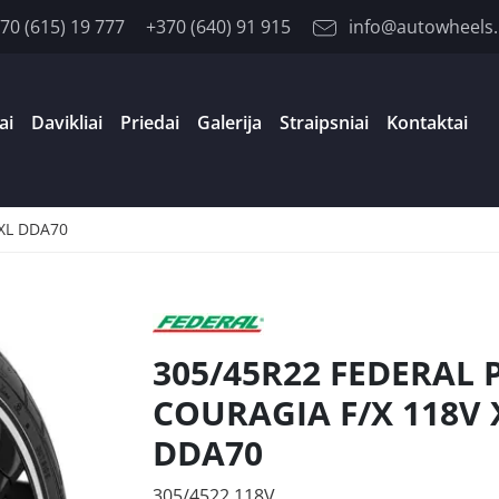
70 (615) 19 777
+370 (640) 91 915
info@autowheels.
ai
Davikliai
Priedai
Galerija
Straipsniai
Kontaktai
 XL DDA70
305/45R22 FEDERAL 
COURAGIA F/X 118V 
DDA70
305/4522 118V