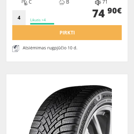
C
B
71
90€
74
Likutis >4
PIRKTI
Atsiėmimas rugpjūčio 10 d.