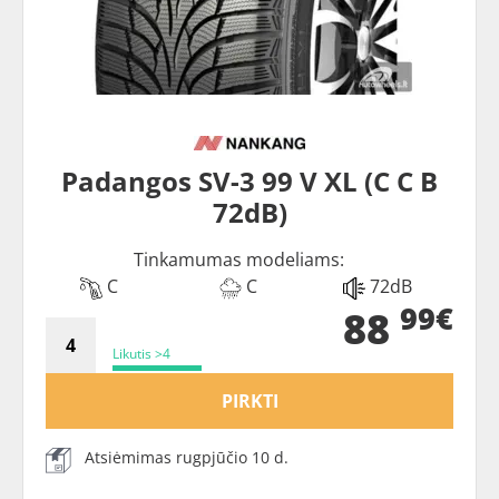
Padangos SV-3 99 V XL (C C B
72dB)
Tinkamumas modeliams:
C
C
72dB
99€
88
Likutis >4
PIRKTI
Atsiėmimas rugpjūčio 10 d.