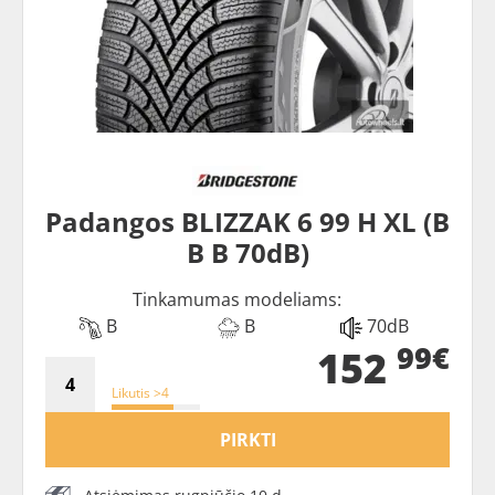
Padangos BLIZZAK 6 99 H XL (B
B B 70dB)
Tinkamumas modeliams:
B
B
70dB
99€
152
Likutis >4
PIRKTI