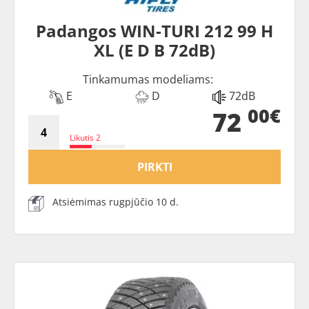
Padangos WIN-TURI 212 99 H
XL (E D B 72dB)
Tinkamumas modeliams:
E
D
72dB
00€
72
Likutis 2
PIRKTI
Atsiėmimas rugpjūčio 10 d.