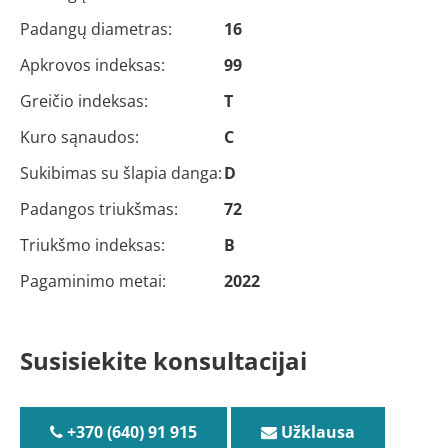
Padangų diametras:
16
Apkrovos indeksas:
99
Greičio indeksas:
T
Kuro sąnaudos:
C
Sukibimas su šlapia danga:
D
Padangos triukšmas:
72
Triukšmo indeksas:
B
Pagaminimo metai:
2022
Susisiekite konsultacijai
+370 (640) 91 915
Užklausa