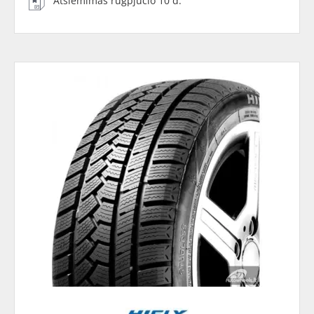
Atsiėmimas rugpjūčio 10 d.