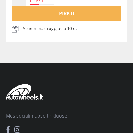
Likutis 4
PIRKTI
Atsiėmimas rugpjūčio 10 d.
Mes socialiniuose tinkluose