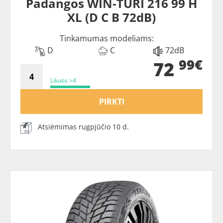
Padangos WIN-TURI 216 99 H
XL (D C B 72dB)
Tinkamumas modeliams:
D
C
72dB
99€
72
Likutis >4
PIRKTI
Atsiėmimas rugpjūčio 10 d.