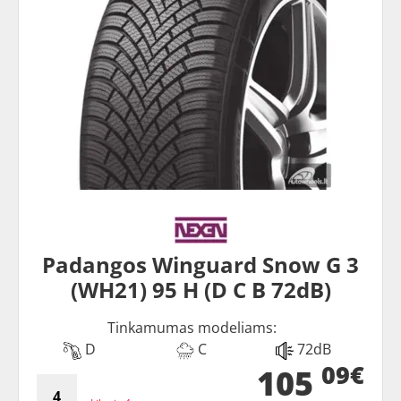
Padangos Winguard Snow G 3
(WH21) 95 H (D C B 72dB)
Tinkamumas modeliams:
D
C
72dB
09€
105