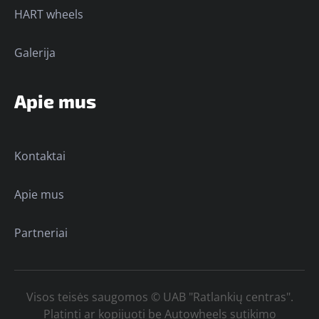
HART wheels
Galerija
Apie mus
Kontaktai
Apie mus
Partneriai
Visos teisės saugomos © UAB "Ratlankių centras".
Platinti ar kopijuoti be Autowheels sutikimo