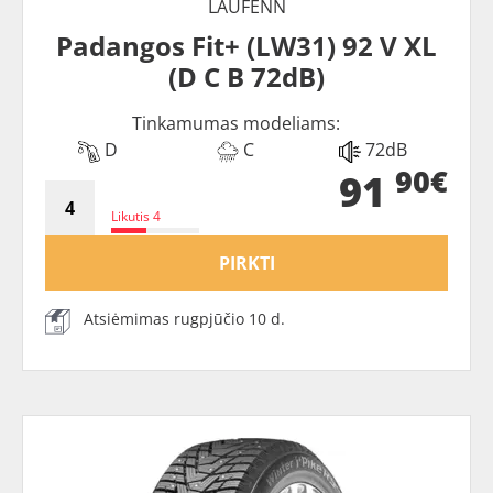
LAUFENN
Padangos Fit+ (LW31) 92 V XL
(D C B 72dB)
Tinkamumas modeliams:
D
C
72dB
90€
91
Likutis 4
PIRKTI
Atsiėmimas rugpjūčio 10 d.