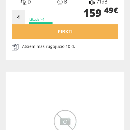
D
B
71dB
49€
159
Likutis >4
PIRKTI
Atsiėmimas rugpjūčio 10 d.