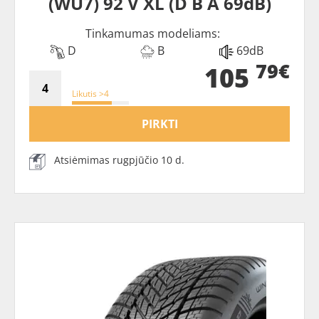
(WU7) 92 V XL (D B A 69dB)
Tinkamumas modeliams:
D
B
69dB
79€
105
Likutis >4
PIRKTI
Atsiėmimas rugpjūčio 10 d.