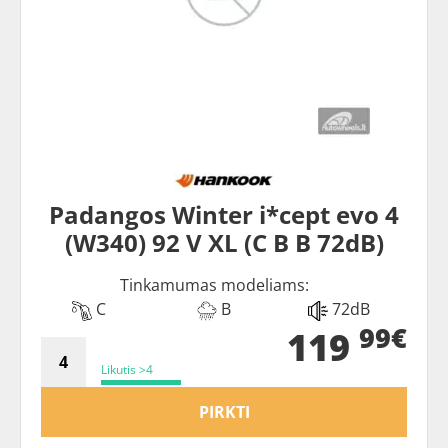
Padangos Winter i*cept evo 4
(W340) 92 V XL (C B B 72dB)
Tinkamumas modeliams:
C
B
72dB
99€
119
Likutis >4
PIRKTI