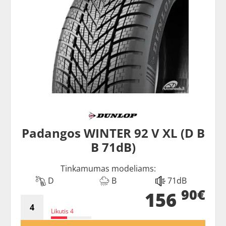
Padangos WINTER 92 V XL (D B
B 71dB)
Tinkamumas modeliams:
D
B
71dB
90€
156
Likutis 4