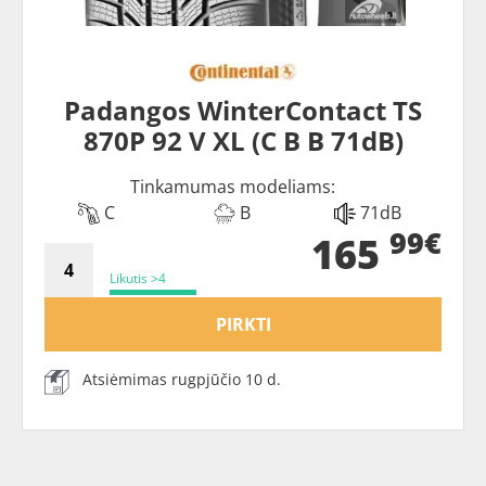
Padangos WinterContact TS
870P 92 V XL (C B B 71dB)
Tinkamumas modeliams:
C
B
71dB
99€
165
Likutis >4
PIRKTI
Atsiėmimas rugpjūčio 10 d.