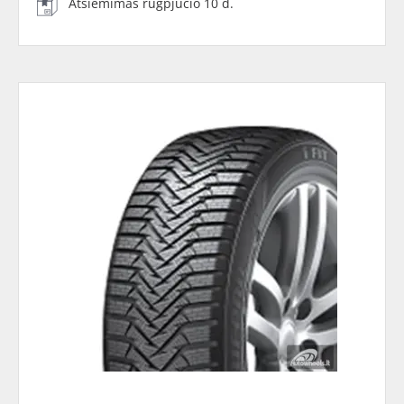
Atsiėmimas rugpjūčio 10 d.