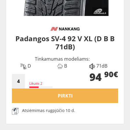
Padangos SV-4 92 V XL (D B B
71dB)
Tinkamumas modeliams:
D
B
71dB
90€
94
Likutis 2
PIRKTI
Atsiėmimas rugpjūčio 10 d.