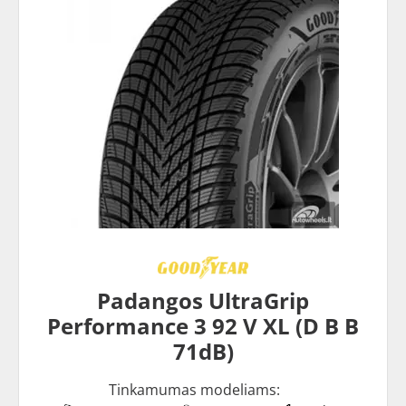
Padangos UltraGrip
Performance 3 92 V XL (D B B
71dB)
Tinkamumas modeliams: