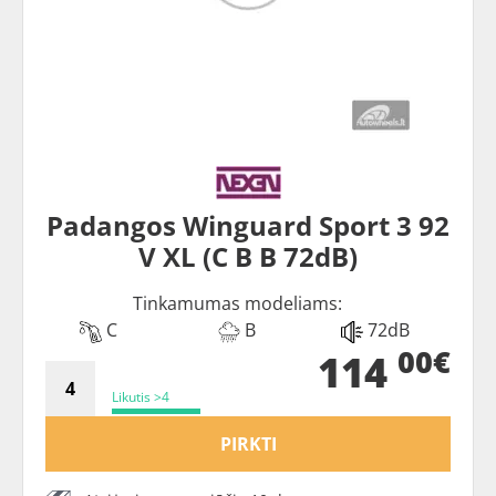
Padangos Winguard Sport 3 92
V XL (C B B 72dB)
Tinkamumas modeliams:
C
B
72dB
00€
114
Likutis >4
PIRKTI