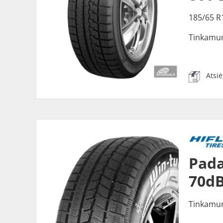
185/65 R
Tinkamu
Atsi
Pada
70dB
Tinkamu