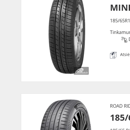
MINE
185/65R1
Tinkamu
Atsi
ROAD RI
185