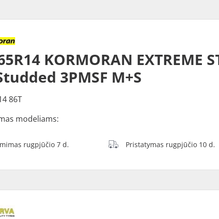
/65R14 KORMORAN EXTREME S
Studded 3PMSF M+S
14 86T
mas modeliams:
ėmimas rugpjūčio 7 d.
Pristatymas rugpjūčio 10 d.