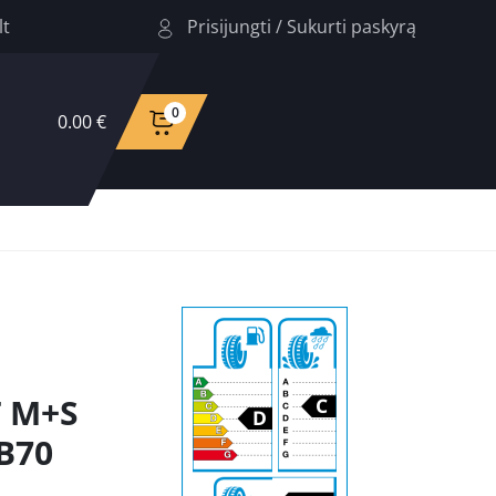
Prisijungti
/
Sukurti paskyrą
lt
0
0.00 €
 M+S
B70