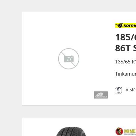
185
86T 
185/65 R
Tinkamu
Atsi