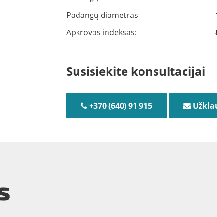
Padangų diametras:
Apkrovos indeksas:
Susisiekite konsultacijai
+370 (640) 91 915
Užkla
s