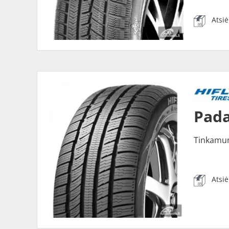
Atsi
Pada
Tinkamu
Atsi