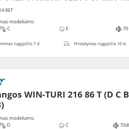
14 86T
mas modeliams:
C
E
70
ėmimas rugpjūčio 7 d.
Pristatymas rugpjūčio 10 d.
ngos WIN-TURI 216 86 T (D C 
)
mas modeliams:
D
C
70d