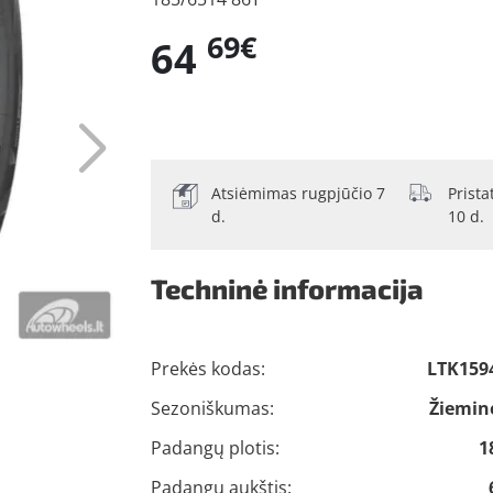
69€
64
Atsiėmimas rugpjūčio 7
Prist
d.
10 d.
Techninė informacija
Prekės kodas:
LTK159
Sezoniškumas:
Žiemin
Padangų plotis:
1
Padangų aukštis: