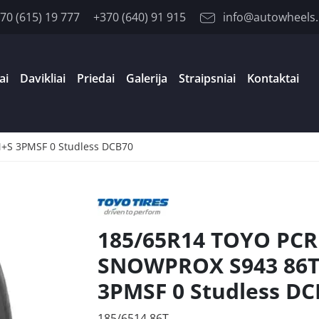
70 (615) 19 777
+370 (640) 91 915
info@autowheels.
ai
Davikliai
Priedai
Galerija
Straipsniai
Kontaktai
S 3PMSF 0 Studless DCB70
185/65R14 TOYO PCR
SNOWPROX S943 86T
3PMSF 0 Studless DC
185/6514 86T