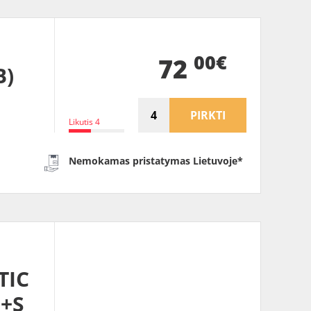
00€
72
B)
PIRKTI
Likutis 4
Nemokamas pristatymas Lietuvoje*
TIC
M+S