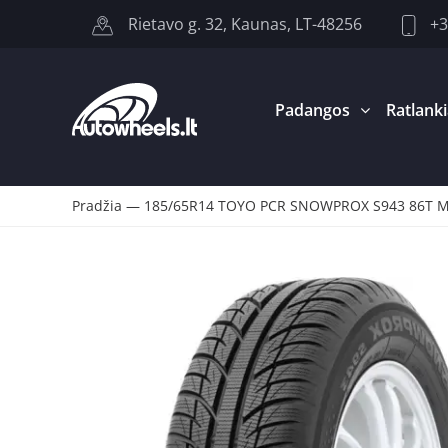
+3
Rietavo g. 32, Kaunas, LT-48256
Padangos
Ratlanki
Pradžia
—
185/65R14 TOYO PCR SNOWPROX S943 86T M+