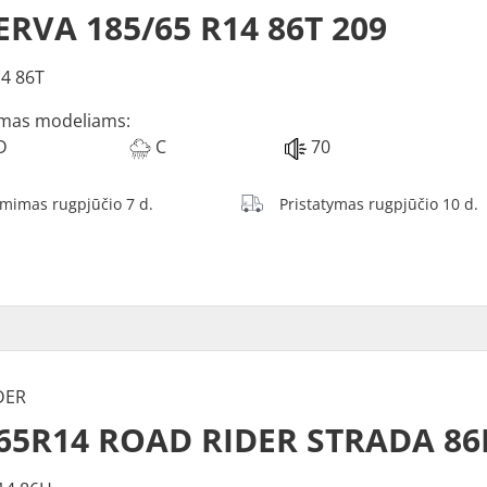
RVA 185/65 R14 86T 209
4 86T
mas modeliams:
D
C
70
ėmimas rugpjūčio 7 d.
Pristatymas rugpjūčio 10 d.
DER
/65R14 ROAD RIDER STRADA 86