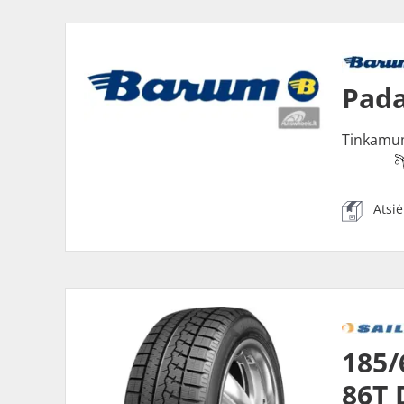
Pada
Tinkamu
Atsi
185/
86T 