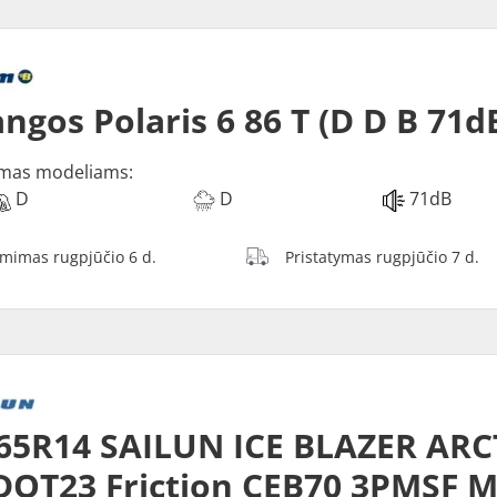
ngos Polaris 6 86 T (D D B 71d
mas modeliams:
D
D
71dB
ėmimas rugpjūčio 6 d.
Pristatymas rugpjūčio 7 d.
65R14 SAILUN ICE BLAZER ARC
DOT23 Friction CEB70 3PMSF 