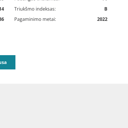
14
Triukšmo indeksas:
B
86
Pagaminimo metai:
2022
usa