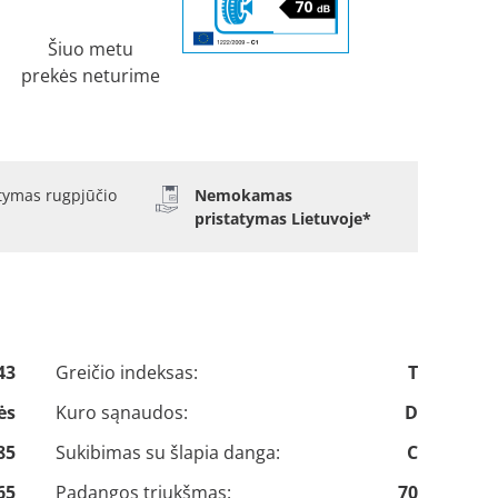
Šiuo metu
prekės neturime
atymas rugpjūčio
Nemokamas
pristatymas Lietuvoje*
43
Greičio indeksas:
T
ės
Kuro sąnaudos:
D
85
Sukibimas su šlapia danga:
C
65
Padangos triukšmas:
70