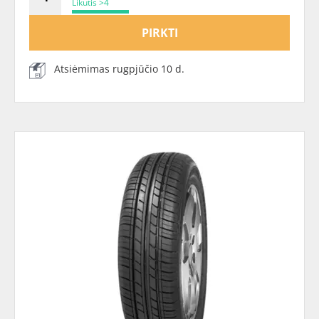
Likutis >4
PIRKTI
Atsiėmimas rugpjūčio 10 d.