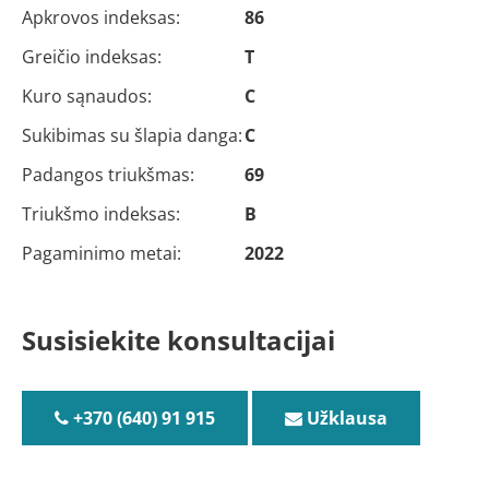
Apkrovos indeksas:
86
Greičio indeksas:
T
Kuro sąnaudos:
C
Sukibimas su šlapia danga:
C
Padangos triukšmas:
69
Triukšmo indeksas:
B
Pagaminimo metai:
2022
Susisiekite konsultacijai
+370 (640) 91 915
Užklausa