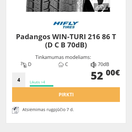
Padangos WIN-TURI 216 86 T
(D C B 70dB)
Tinkamumas modeliams:
D
C
70dB
00€
52
Likutis >4
PIRKTI
Atsiėmimas rugpjūčio 7 d.