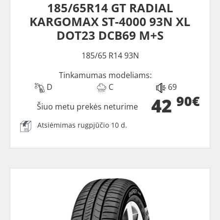
185/65R14 GT RADIAL
KARGOMAX ST-4000 93N XL
DOT23 DCB69 M+S
185/65 R14 93N
Tinkamumas modeliams:
D
C
69
90€
42
Šiuo metu prekės neturime
Atsiėmimas rugpjūčio 10 d.