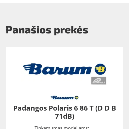
Panašios prekės
Padangos Polaris 6 86 T (D D B
71dB)
Tinkamumas modeliams: