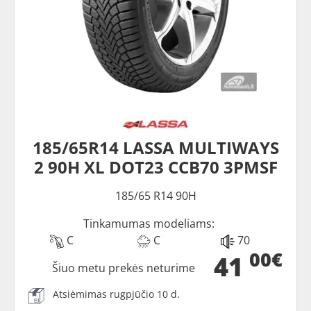
185/65R14 LASSA MULTIWAYS
2 90H XL DOT23 CCB70 3PMSF
185/65 R14 90H
Tinkamumas modeliams:
C
C
70
00€
41
Šiuo metu prekės neturime
Atsiėmimas rugpjūčio 10 d.