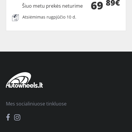
89€
69
Šiuo metu prekės neturime
Atsiėmimas rugpjūčio 10 d.
Mes socialiniuose tinkluose