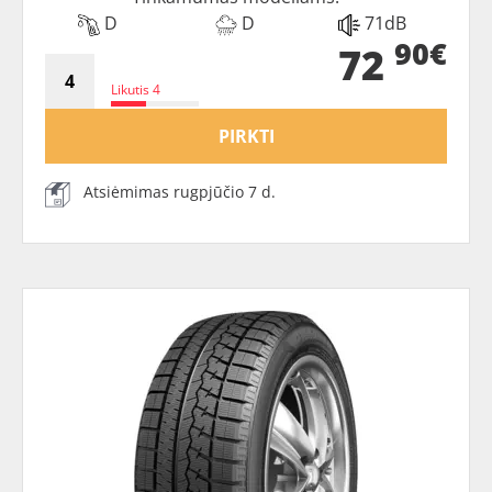
D
D
71dB
90€
72
Likutis 4
PIRKTI
Atsiėmimas rugpjūčio 7 d.