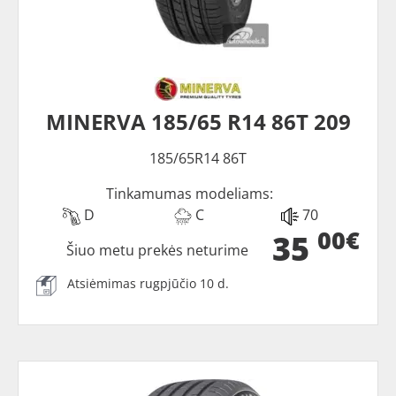
MINERVA 185/65 R14 86T 209
185/65R14 86T
Tinkamumas modeliams:
D
C
70
00€
35
Šiuo metu prekės neturime
Atsiėmimas rugpjūčio 10 d.