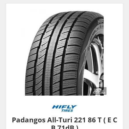
Padangos All-Turi 221 86 T ( E C
B 71dB )