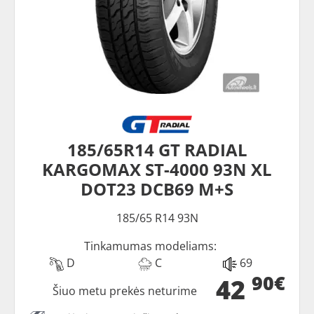
185/65R14 GT RADIAL
KARGOMAX ST-4000 93N XL
DOT23 DCB69 M+S
185/65 R14 93N
Tinkamumas modeliams:
D
C
69
90€
42
Šiuo metu prekės neturime