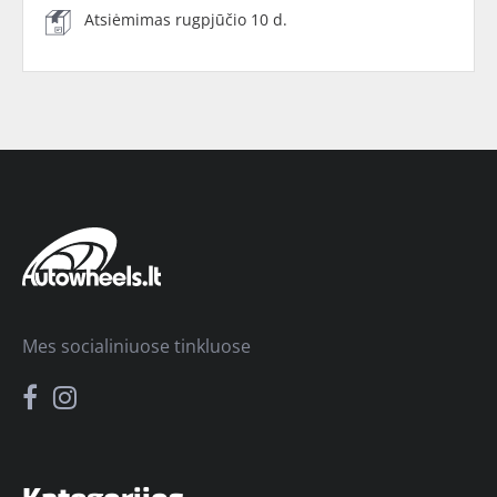
Atsiėmimas rugpjūčio 10 d.
Mes socialiniuose tinkluose
Kategorijos