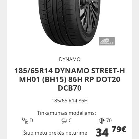
DYNAMO
185/65R14 DYNAMO STREET-H
MH01 (BH15) 86H RP DOT20
DCB70
185/65 R14 86H
Tinkamumas modeliams:
D
C
70
79€
34
Šiuo metu prekės neturime