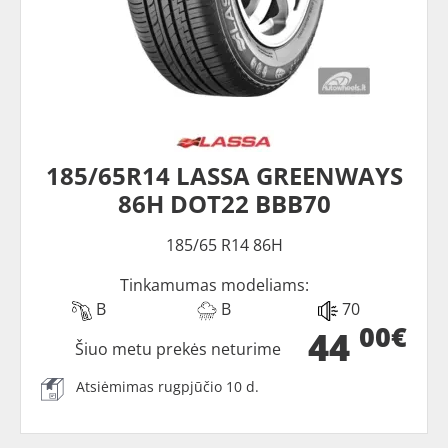
185/65R14 LASSA GREENWAYS
86H DOT22 BBB70
185/65 R14 86H
Tinkamumas modeliams:
B
B
70
00€
44
Šiuo metu prekės neturime
Atsiėmimas rugpjūčio 10 d.