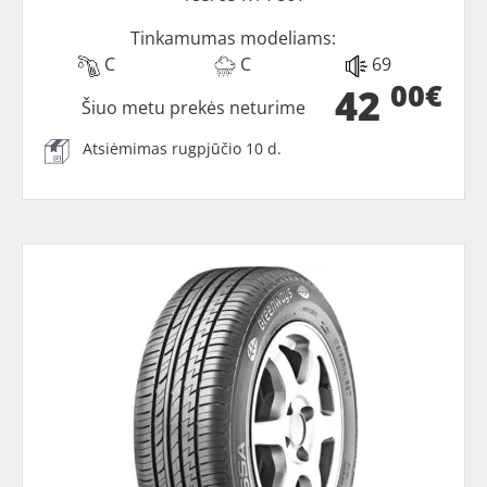
Tinkamumas modeliams:
C
C
69
00€
42
Šiuo metu prekės neturime
Atsiėmimas rugpjūčio 10 d.