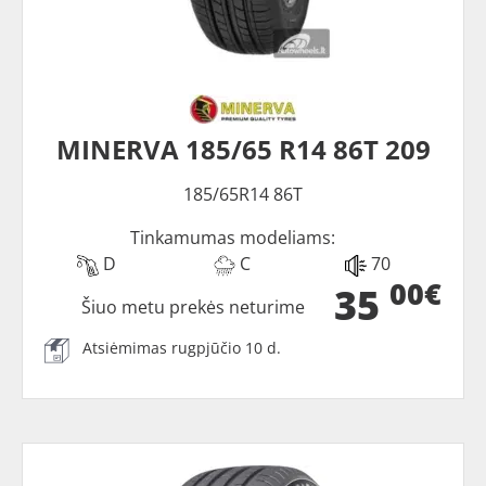
MINERVA 185/65 R14 86T 209
185/65R14 86T
Tinkamumas modeliams:
D
C
70
00€
35
Šiuo metu prekės neturime
Atsiėmimas rugpjūčio 10 d.