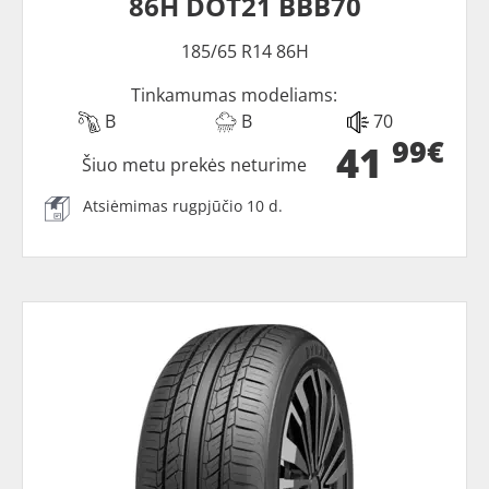
86H DOT21 BBB70
185/65 R14 86H
Tinkamumas modeliams:
B
B
70
99€
41
Šiuo metu prekės neturime
Atsiėmimas rugpjūčio 10 d.