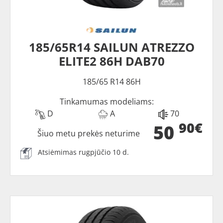
185/65R14 SAILUN ATREZZO
ELITE2 86H DAB70
185/65 R14 86H
Tinkamumas modeliams:
D
A
70
90€
50
Šiuo metu prekės neturime
Atsiėmimas rugpjūčio 10 d.