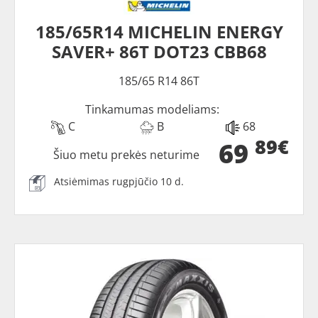
185/65R14 MICHELIN ENERGY
SAVER+ 86T DOT23 CBB68
185/65 R14 86T
Tinkamumas modeliams:
C
B
68
89€
69
Šiuo metu prekės neturime
Atsiėmimas rugpjūčio 10 d.