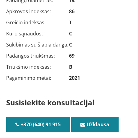
Padangų diametras:
14
Apkrovos indeksas:
86
Greičio indeksas:
T
Kuro sąnaudos:
C
Sukibimas su šlapia danga:
C
Padangos triukšmas:
69
Triukšmo indeksas:
B
Pagaminimo metai:
2021
Susisiekite konsultacijai
+370 (640) 91 915
Užklausa