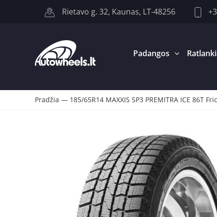
+3
Rietavo g. 32, Kaunas, LT-48256
Padangos
Ratlanki
Pradžia
—
185/65R14 MAXXIS SP3 PREMITRA ICE 86T Fri