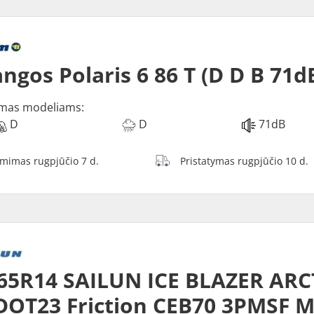
ngos Polaris 6 86 T (D D B 71d
mas modeliams:
D
D
71dB
ėmimas rugpjūčio 7 d.
Pristatymas rugpjūčio 10 d.
65R14 SAILUN ICE BLAZER ARC
DOT23 Friction CEB70 3PMSF 