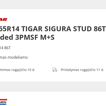
65R14 TIGAR SIGURA STUD 86T
dded 3PMSF M+S
14 86T
mas modeliams:
ėmimas rugpjūčio 10 d.
Pristatymas rugpjūčio 11 d.