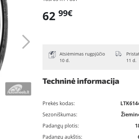
99€
62
Atsiėmimas rugpjūčio
Prist
10 d.
11 d.
Techninė informacija
Prekės kodas:
LTK614
Sezoniškumas:
Žiemin
Padangų plotis:
1
Padangų aukštis: