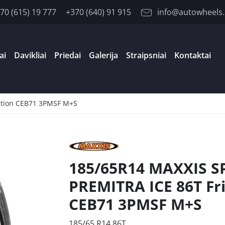
70 (615) 19 777
+370 (640) 91 915
info@autowheels.
ai
Davikliai
Priedai
Galerija
Straipsniai
Kontaktai
ction CEB71 3PMSF M+S
185/65R14 MAXXIS S
PREMITRA ICE 86T Fri
CEB71 3PMSF M+S
185/65 R14 86T