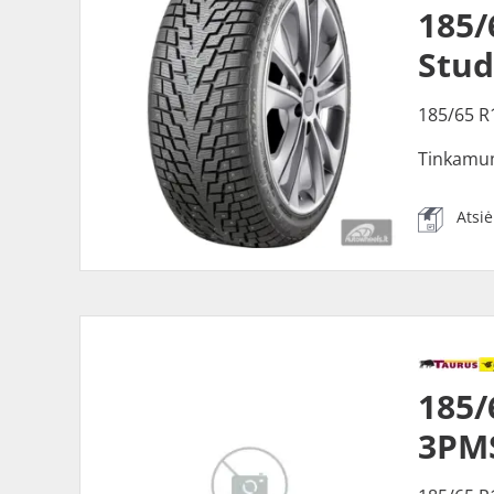
185/
Stu
185/65 R
Tinkamu
Atsi
185/
3PM