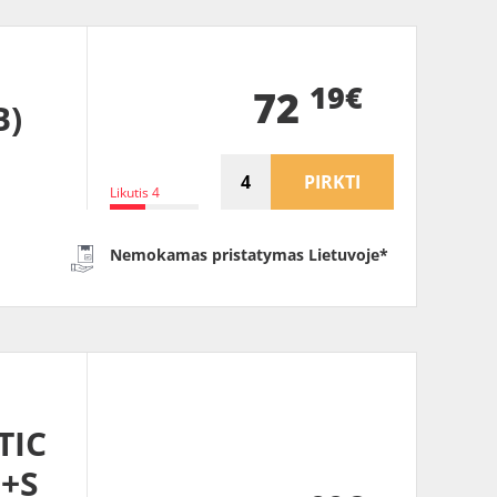
19€
72
B)
PIRKTI
Likutis 4
Nemokamas pristatymas Lietuvoje*
TIC
M+S