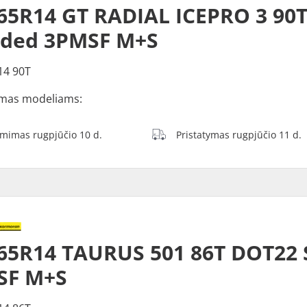
65R14 GT RADIAL ICEPRO 3 90
dded 3PMSF M+S
14 90T
mas modeliams:
ėmimas rugpjūčio 10 d.
Pristatymas rugpjūčio 11 d.
65R14 TAURUS 501 86T DOT22
SF M+S