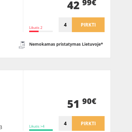
99€
42
PIRKTI
Likutis 2
Nemokamas pristatymas Lietuvoje*
B
90€
51
PIRKTI
Likutis >4
B