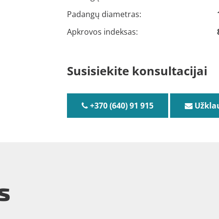
Padangų diametras:
Apkrovos indeksas:
Susisiekite konsultacijai
+370 (640) 91 915
Užkla
s