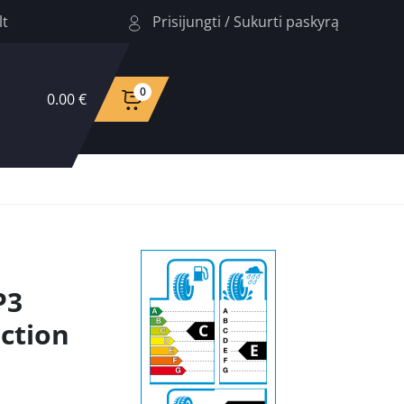
Prisijungti
/
Sukurti paskyrą
lt
0
0.00 €
P3
ction