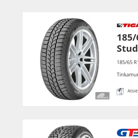
185/
Stu
185/65 R
Tinkamu
Atsi