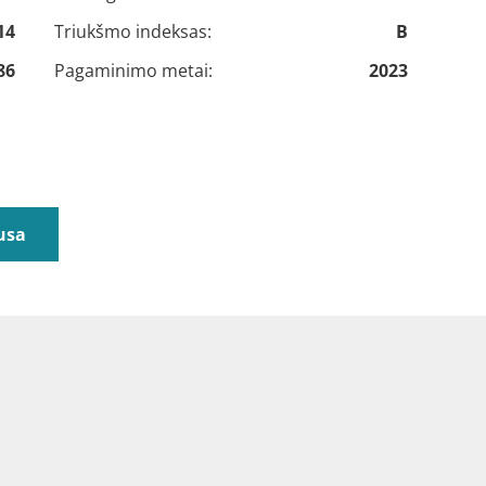
14
Triukšmo indeksas:
B
86
Pagaminimo metai:
2023
usa