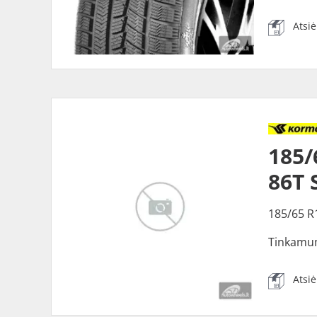
Atsi
185
86T 
185/65 R
Tinkamu
Atsi