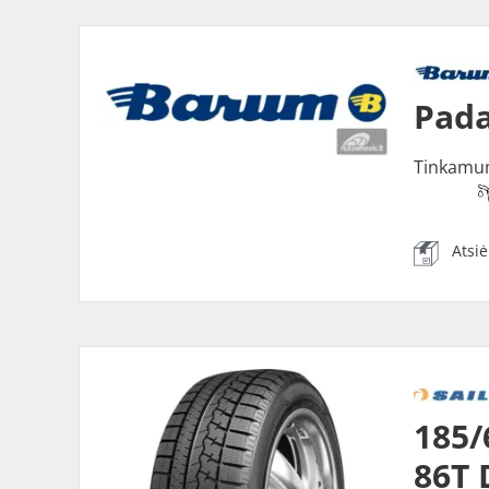
Pada
Tinkamu
Atsi
185/
86T 