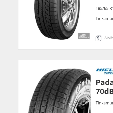
185/65 R
Tinkamu
Atsi
Pada
70dB
Tinkamu