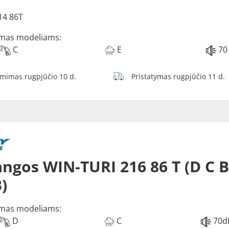
14 86T
mas modeliams:
C
E
70
ėmimas rugpjūčio 10 d.
Pristatymas rugpjūčio 11 d.
ngos WIN-TURI 216 86 T (D C 
)
mas modeliams:
D
C
70d