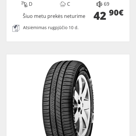
D
C
69
90€
42
Šiuo metu prekės neturime
Atsiėmimas rugpjūčio 10 d.