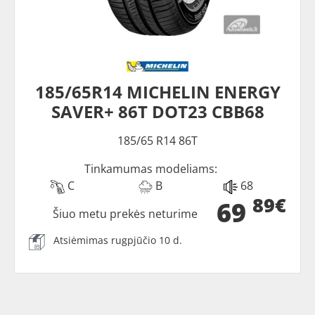
185/65R14 MICHELIN ENERGY
SAVER+ 86T DOT23 CBB68
185/65 R14 86T
Tinkamumas modeliams:
C
B
68
89€
69
Šiuo metu prekės neturime
Atsiėmimas rugpjūčio 10 d.