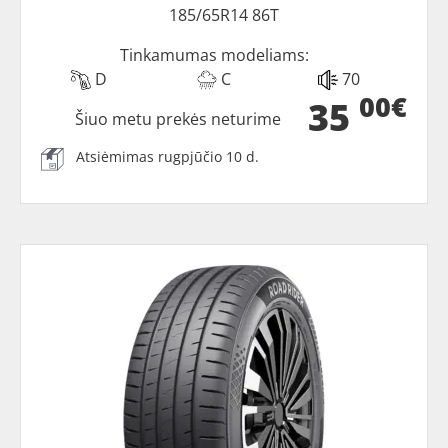
185/65R14 86T
Tinkamumas modeliams:
D
C
70
00€
35
Šiuo metu prekės neturime
Atsiėmimas rugpjūčio 10 d.