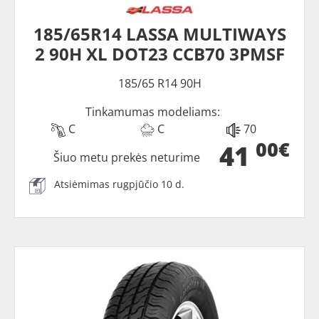
185/65R14 LASSA MULTIWAYS
2 90H XL DOT23 CCB70 3PMSF
185/65 R14 90H
Tinkamumas modeliams:
C
C
70
00€
41
Šiuo metu prekės neturime
Atsiėmimas rugpjūčio 10 d.