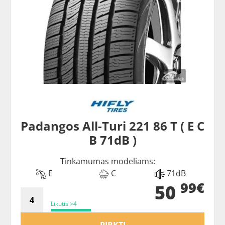
Padangos All-Turi 221 86 T ( E C
B 71dB )
Tinkamumas modeliams:
E
C
71dB
99€
50
Likutis >4