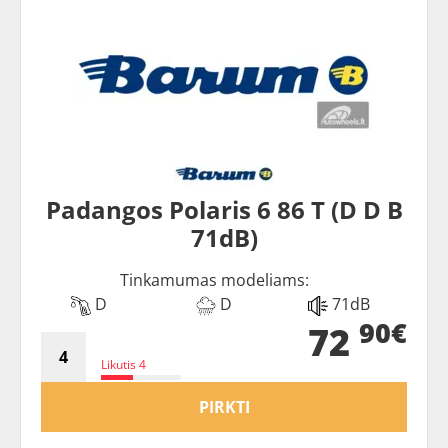
Padangos Polaris 6 86 T (D D B
71dB)
Tinkamumas modeliams:
D
D
71dB
90€
72
Likutis 4
PIRKTI