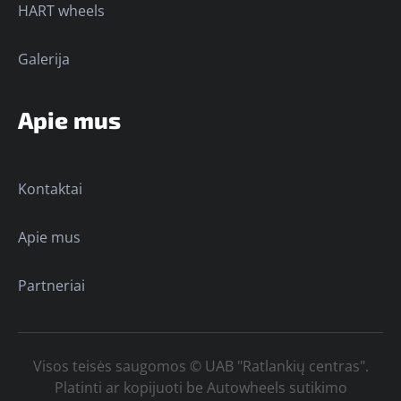
HART wheels
Galerija
Apie mus
Kontaktai
Apie mus
Partneriai
Visos teisės saugomos © UAB "Ratlankių centras".
Platinti ar kopijuoti be Autowheels sutikimo