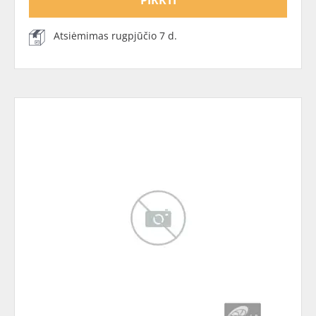
PIRKTI
Atsiėmimas rugpjūčio 7 d.