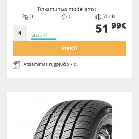
Tinkamumas modeliams:
D
C
70dB
99€
51
Likutis >4
PIRKTI
Atsiėmimas rugpjūčio 7 d.