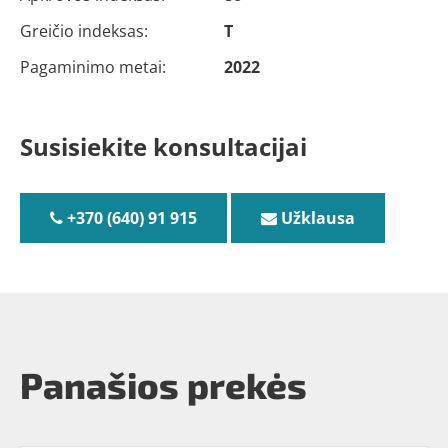
Greičio indeksas:
T
Pagaminimo metai:
2022
Susisiekite konsultacijai
+370 (640) 91 915
Užklausa
Panašios prekės