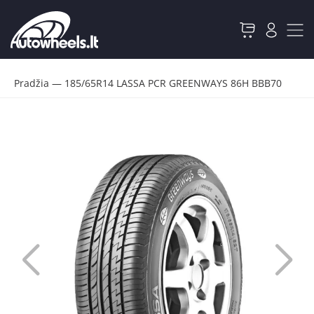
Pradžia
—
185/65R14 LASSA PCR GREENWAYS 86H BBB70