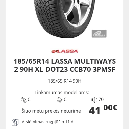
185/65R14 LASSA MULTIWAYS
2 90H XL DOT23 CCB70 3PMSF
185/65 R14 90H
Tinkamumas modeliams:
C
C
70
00€
41
Šiuo metu prekės neturime
Atsiėmimas rugpjūčio 11 d.