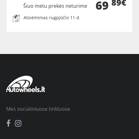
89€
69
Šiuo metu prekės neturime
Atsiėmimas rugpjūčio 11 d.
Mes socialiniuose tinkluose