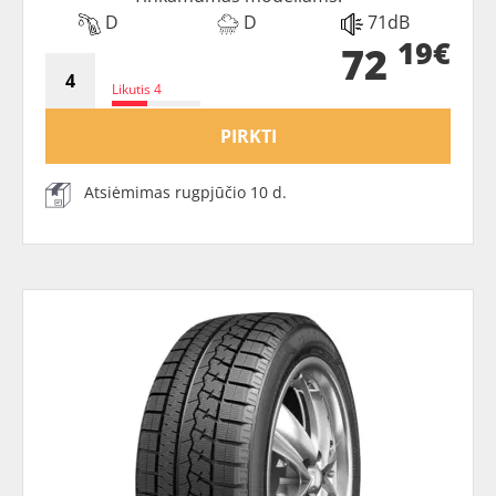
D
D
71dB
19€
72
Likutis 4
PIRKTI
Atsiėmimas rugpjūčio 10 d.