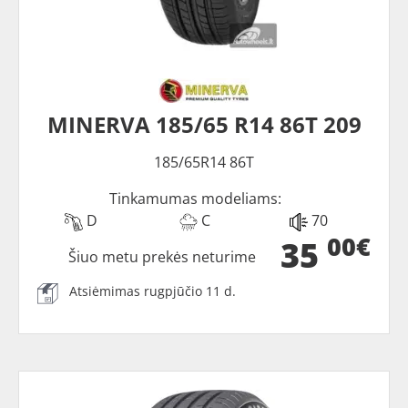
MINERVA 185/65 R14 86T 209
185/65R14 86T
Tinkamumas modeliams:
D
C
70
00€
35
Šiuo metu prekės neturime
Atsiėmimas rugpjūčio 11 d.