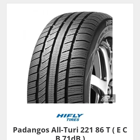
Padangos All-Turi 221 86 T ( E C
B 71dB )