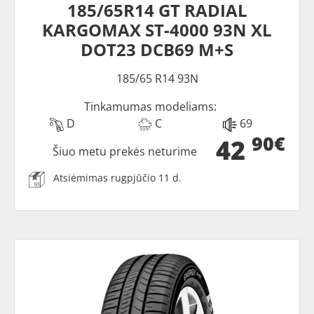
185/65R14 GT RADIAL
KARGOMAX ST-4000 93N XL
DOT23 DCB69 M+S
185/65 R14 93N
Tinkamumas modeliams:
D
C
69
90€
42
Šiuo metu prekės neturime
Atsiėmimas rugpjūčio 11 d.