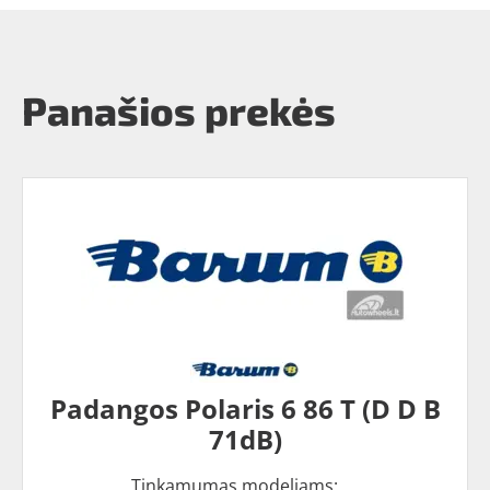
Panašios prekės
Padangos Polaris 6 86 T (D D B
71dB)
Tinkamumas modeliams: