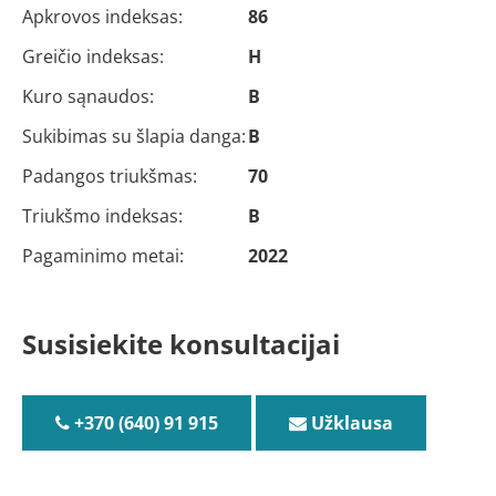
Apkrovos indeksas:
86
Greičio indeksas:
H
Kuro sąnaudos:
B
Sukibimas su šlapia danga:
B
Padangos triukšmas:
70
Triukšmo indeksas:
B
Pagaminimo metai:
2022
Susisiekite konsultacijai
+370 (640) 91 915
Užklausa