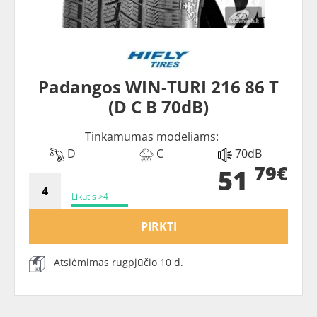
Padangos WIN-TURI 216 86 T
(D C B 70dB)
Tinkamumas modeliams:
D
C
70dB
79€
51
Likutis >4
PIRKTI
Atsiėmimas rugpjūčio 10 d.