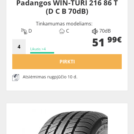
Padangos WIN-TURI 216 86 T
(D C B 70dB)
Tinkamumas modeliams:
D
C
70dB
99€
51
Likutis >4
PIRKTI
Atsiėmimas rugpjūčio 10 d.