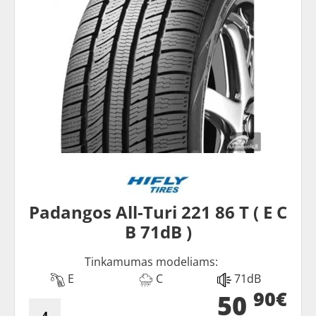
Padangos All-Turi 221 86 T ( E C
B 71dB )
Tinkamumas modeliams:
E
C
71dB
90€
50