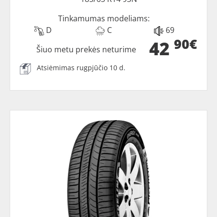
Tinkamumas modeliams:
D
C
69
90€
42
Šiuo metu prekės neturime
Atsiėmimas rugpjūčio 10 d.