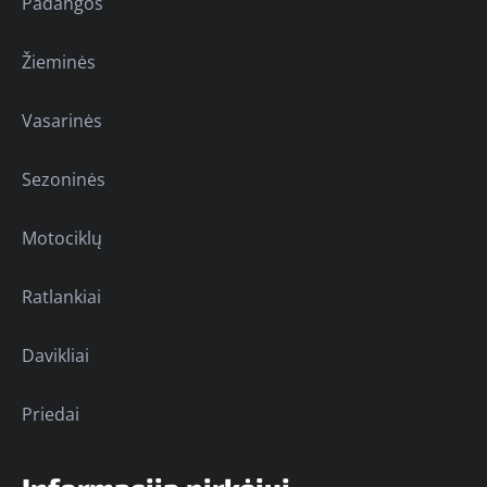
Padangos
Žieminės
Vasarinės
Sezoninės
Motociklų
Ratlankiai
Davikliai
Priedai