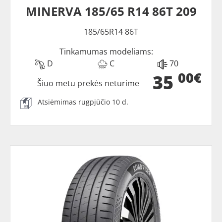
MINERVA 185/65 R14 86T 209
185/65R14 86T
Tinkamumas modeliams:
D
C
70
00€
35
Šiuo metu prekės neturime
Atsiėmimas rugpjūčio 10 d.