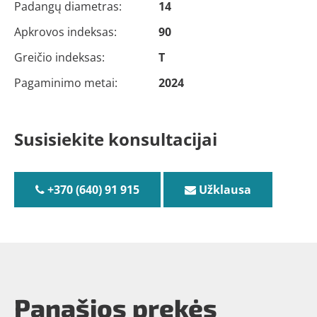
Padangų diametras:
14
Apkrovos indeksas:
90
Greičio indeksas:
T
Pagaminimo metai:
2024
Susisiekite konsultacijai
+370 (640) 91 915
Užklausa
Panašios prekės