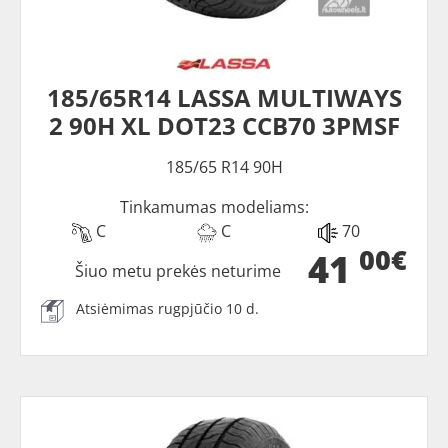
185/65R14 LASSA MULTIWAYS
2 90H XL DOT23 CCB70 3PMSF
185/65 R14 90H
Tinkamumas modeliams:
C
C
70
00€
41
Šiuo metu prekės neturime
Atsiėmimas rugpjūčio 10 d.