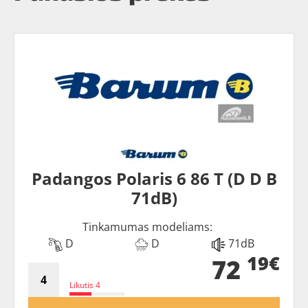
Padangos Polaris 6 86 T (D D B
71dB)
Tinkamumas modeliams:
D
D
71dB
19€
72
Likutis 4