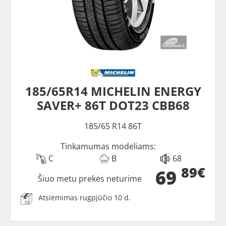
185/65R14 MICHELIN ENERGY
SAVER+ 86T DOT23 CBB68
185/65 R14 86T
Tinkamumas modeliams:
C
B
68
89€
69
Šiuo metu prekės neturime
Atsiėmimas rugpjūčio 10 d.