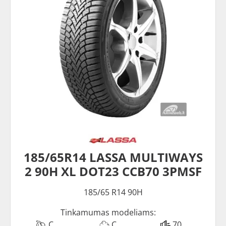
185/65R14 LASSA MULTIWAYS
2 90H XL DOT23 CCB70 3PMSF
185/65 R14 90H
Tinkamumas modeliams:
C
C
70