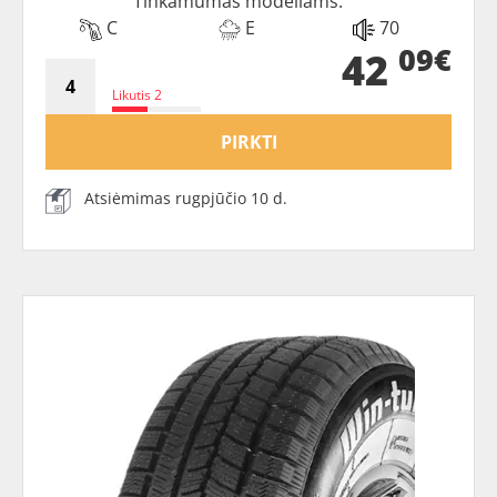
Tinkamumas modeliams:
C
E
70
09€
42
Likutis 2
PIRKTI
Atsiėmimas rugpjūčio 10 d.