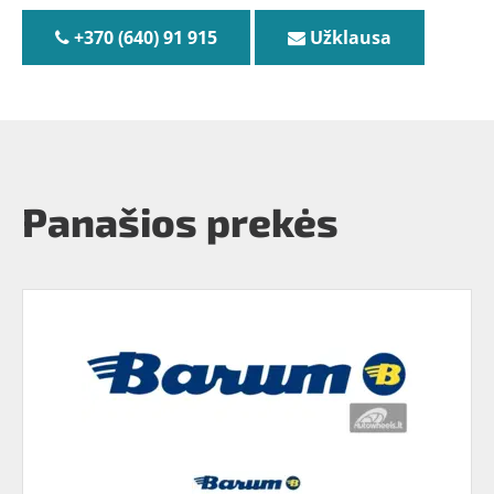
+370 (640) 91 915
Užklausa
Panašios prekės