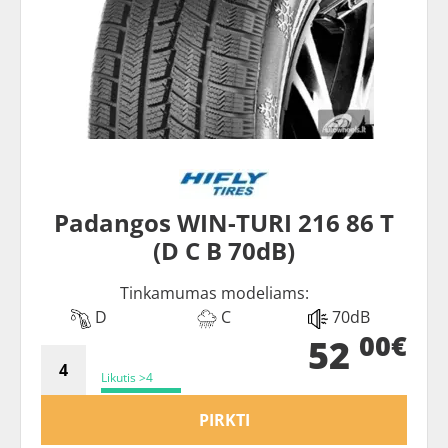
Padangos WIN-TURI 216 86 T
(D C B 70dB)
Tinkamumas modeliams:
D
C
70dB
00€
52
Likutis >4
PIRKTI