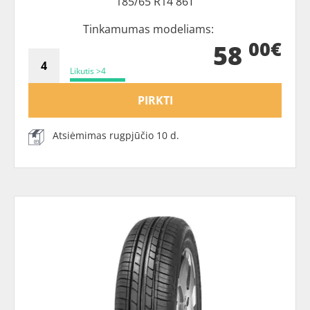
185/65 R14 86T
Tinkamumas modeliams:
00€
58
Likutis >4
PIRKTI
Atsiėmimas rugpjūčio 10 d.