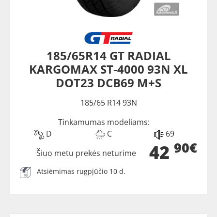
185/65R14 GT RADIAL
KARGOMAX ST-4000 93N XL
DOT23 DCB69 M+S
185/65 R14 93N
Tinkamumas modeliams:
D
C
69
90€
42
Šiuo metu prekės neturime
Atsiėmimas rugpjūčio 10 d.