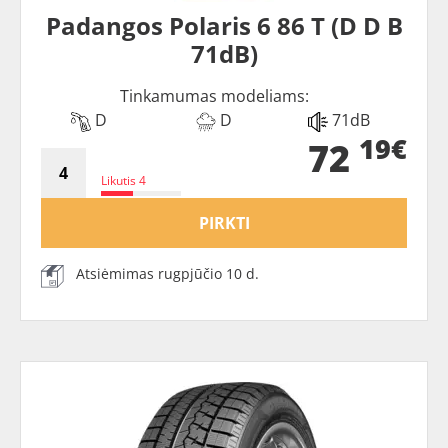
Padangos Polaris 6 86 T (D D B
71dB)
Tinkamumas modeliams:
D
D
71dB
19€
72
Likutis 4
PIRKTI
Atsiėmimas rugpjūčio 10 d.