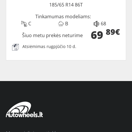
185/65 R14 86T
Tinkamumas modeliams:
C
B
68
89€
69
Šiuo metu prekės neturime
Atsiėmimas rugpjūčio 10 d.