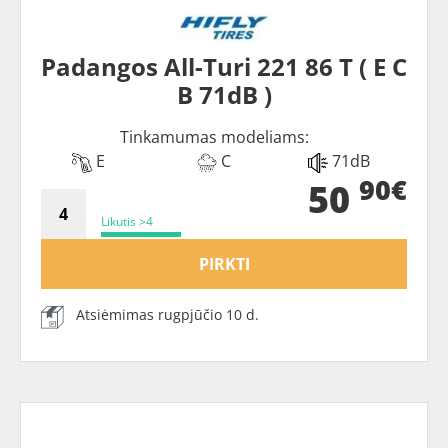
Padangos All-Turi 221 86 T ( E C
B 71dB )
Tinkamumas modeliams:
E
C
71dB
90€
50
Likutis >4
PIRKTI
Atsiėmimas rugpjūčio 10 d.