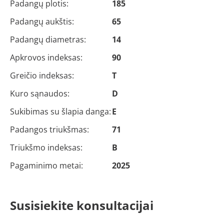
Padangų plotis:
185
Padangų aukštis:
65
Padangų diametras:
14
Apkrovos indeksas:
90
Greičio indeksas:
T
Kuro sąnaudos:
D
Sukibimas su šlapia danga:
E
Padangos triukšmas:
71
Triukšmo indeksas:
B
Pagaminimo metai:
2025
Susisiekite konsultacijai