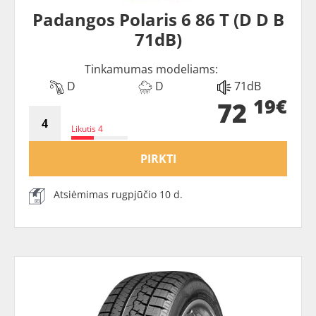
Padangos Polaris 6 86 T (D D B
71dB)
Tinkamumas modeliams:
D
D
71dB
19€
72
Likutis 4
PIRKTI
Atsiėmimas rugpjūčio 10 d.