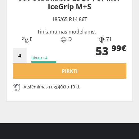
IceGrip M+S
185/65 R14 86T
Tinkamumas modeliams:
E
D
71
99€
53
Likutis >4
PIRKTI
Atsiėmimas rugpjūčio 10 d.