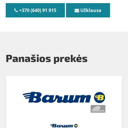
+370 (640) 91 915
Užklausa
Panašios prekės