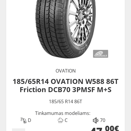
OVATION
185/65R14 OVATION W588 86T
Friction DCB70 3PMSF M+S
185/65 R14 86T
Tinkamumas modeliams:
D
C
70
00€