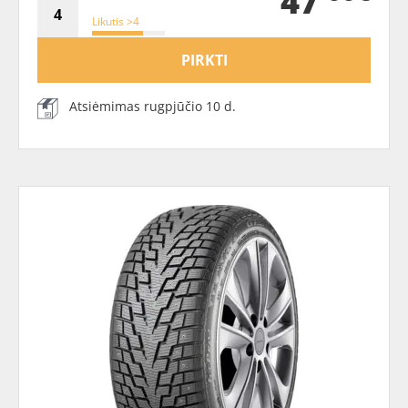
47
Likutis >4
PIRKTI
Atsiėmimas rugpjūčio 10 d.