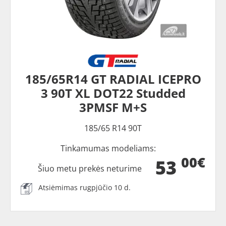
185/65R14 GT RADIAL ICEPRO
3 90T XL DOT22 Studded
3PMSF M+S
185/65 R14 90T
Tinkamumas modeliams:
00€
53
Šiuo metu prekės neturime
Atsiėmimas rugpjūčio 10 d.