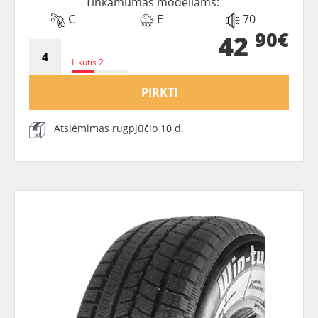
Tinkamumas modeliams:
C
E
70
90€
42
Likutis 2
PIRKTI
Atsiėmimas rugpjūčio 10 d.