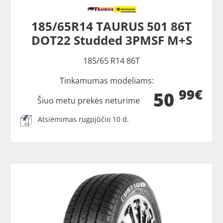
185/65R14 TAURUS 501 86T
DOT22 Studded 3PMSF M+S
185/65 R14 86T
Tinkamumas modeliams:
99€
50
Šiuo metu prekės neturime
Atsiėmimas rugpjūčio 10 d.