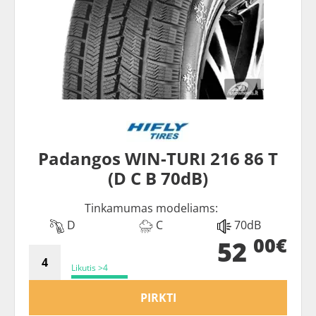
Padangos WIN-TURI 216 86 T
(D C B 70dB)
Tinkamumas modeliams:
D
C
70dB
00€
52
Likutis >4
PIRKTI