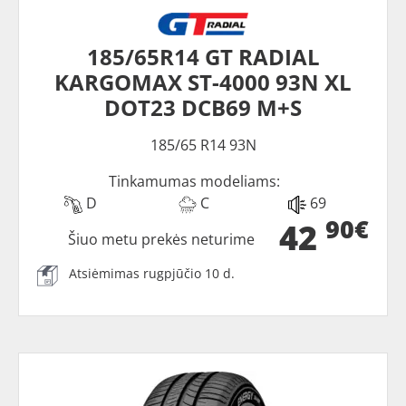
185/65R14 GT RADIAL
KARGOMAX ST-4000 93N XL
DOT23 DCB69 M+S
185/65 R14 93N
Tinkamumas modeliams:
D
C
69
90€
42
Šiuo metu prekės neturime
Atsiėmimas rugpjūčio 10 d.