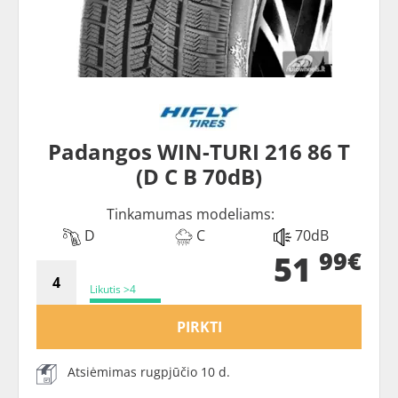
Padangos WIN-TURI 216 86 T
(D C B 70dB)
Tinkamumas modeliams:
D
C
70dB
99€
51
Likutis >4
PIRKTI
Atsiėmimas rugpjūčio 10 d.