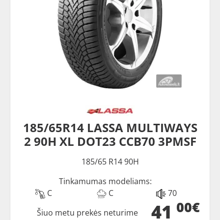
185/65R14 LASSA MULTIWAYS
2 90H XL DOT23 CCB70 3PMSF
185/65 R14 90H
Tinkamumas modeliams:
C
C
70
00€
41
Šiuo metu prekės neturime