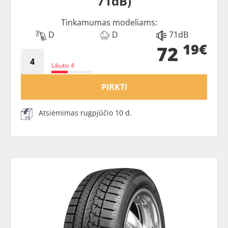
71dB)
Tinkamumas modeliams:
D
D
71dB
19€
72
Likutis 4
PIRKTI
Atsiėmimas rugpjūčio 10 d.