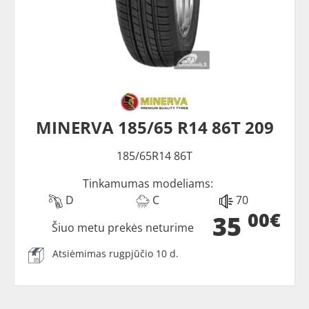
MINERVA 185/65 R14 86T 209
185/65R14 86T
Tinkamumas modeliams:
D
C
70
00€
35
Šiuo metu prekės neturime
Atsiėmimas rugpjūčio 10 d.