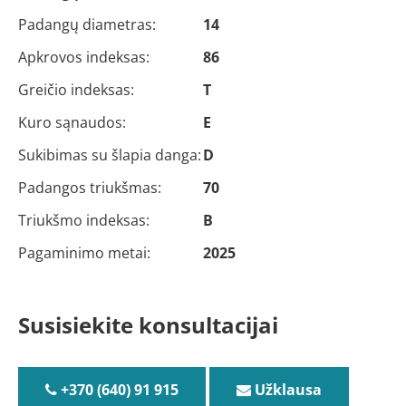
Padangų diametras:
14
Apkrovos indeksas:
86
Greičio indeksas:
T
Kuro sąnaudos:
E
Sukibimas su šlapia danga:
D
Padangos triukšmas:
70
Triukšmo indeksas:
B
Pagaminimo metai:
2025
Susisiekite konsultacijai
+370 (640) 91 915
Užklausa