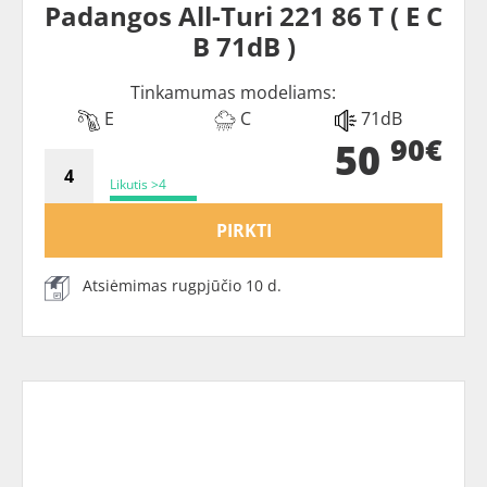
Padangos All-Turi 221 86 T ( E C
B 71dB )
Tinkamumas modeliams:
E
C
71dB
90€
50
Likutis >4
PIRKTI
Atsiėmimas rugpjūčio 10 d.