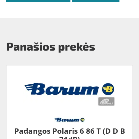
Panašios prekės
Padangos Polaris 6 86 T (D D B