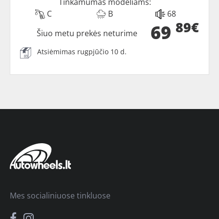
Tinkamumas modeliams:
C
B
68
89€
69
Šiuo metu prekės neturime
Atsiėmimas rugpjūčio 10 d.
Mes socialiniuose tinkluose