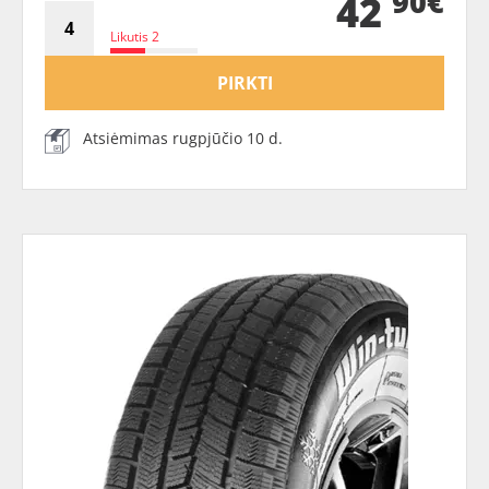
90€
42
Likutis 2
PIRKTI
Atsiėmimas rugpjūčio 10 d.