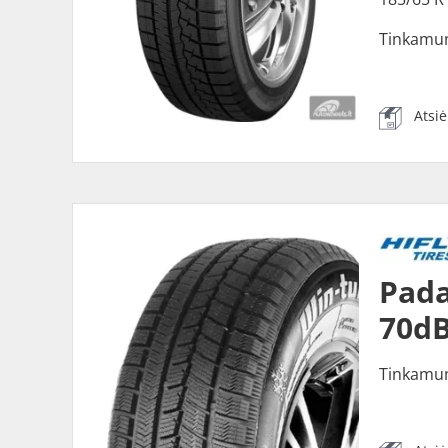
Tinkamu
Atsi
Pada
70dB
Tinkamu