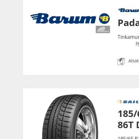
Pada
Tinkamu
Atsi
185/
86T 
185/65 R