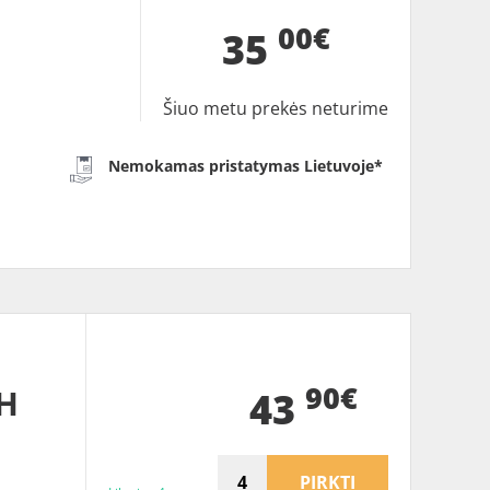
00€
35
Šiuo metu prekės neturime
Nemokamas pristatymas Lietuvoje*
90€
H
43
PIRKTI