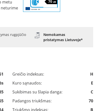
o metu
 neturime
atymas rugpjūčio
Nemokamas
pristatymas Lietuvoje*
61
Greičio indeksas:
H
ės
Kuro sąnaudos:
E
85
Sukibimas su šlapia danga:
C
65
Padangos triukšmas:
70
14
Triukšmo indeksas:
B