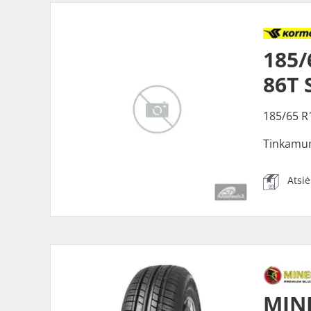
185
86T 
185/65 R
Tinkamu
Atsi
MINE