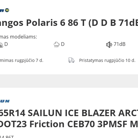
ngos Polaris 6 86 T (D D B 71d
mas modeliams:
D
D
71dB
ėmimas rugpjūčio 7 d.
Pristatymas rugpjūčio 10 d.
65R14 SAILUN ICE BLAZER ARC
DOT23 Friction CEB70 3PMSF 
14 86T