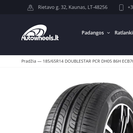
+3
Rietavo g. 32, Kaunas, LT-48256
Padangos
Ratlanki
Pradžia
—
185/65R14 DOUBLESTAR PCR DH05 86H ECB7