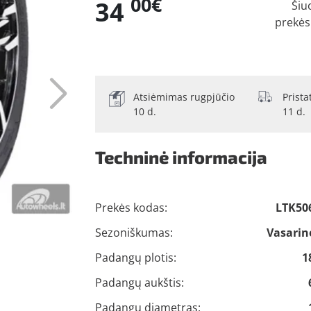
00€
34
Šiu
prekės
Atsiėmimas rugpjūčio
Prist
10 d.
11 d.
Techninė informacija
Prekės kodas:
LTK50
Sezoniškumas:
Vasarin
Padangų plotis:
1
Padangų aukštis:
Padangų diametras: