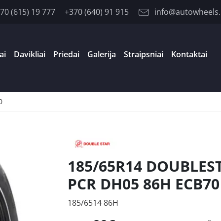
70 (615) 19 777
+370 (640) 91 915
info@autowheels.
ai
Davikliai
Priedai
Galerija
Straipsniai
Kontaktai
0
185/65R14 DOUBLES
PCR DH05 86H ECB70
185/6514 86H