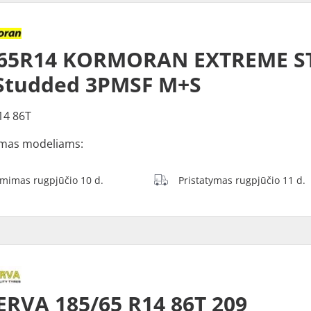
/65R14 KORMORAN EXTREME S
Studded 3PMSF M+S
14 86T
mas modeliams:
ėmimas rugpjūčio 10 d.
Pristatymas rugpjūčio 11 d.
RVA 185/65 R14 86T 209