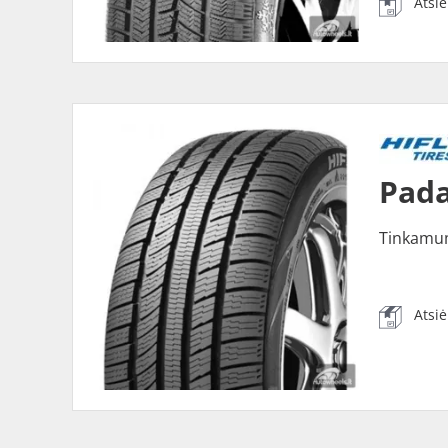
Atsi
Pada
Tinkamu
Atsi