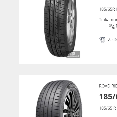
185/65R1
Tinkamu
Atsi
ROAD RI
185
185/65 R