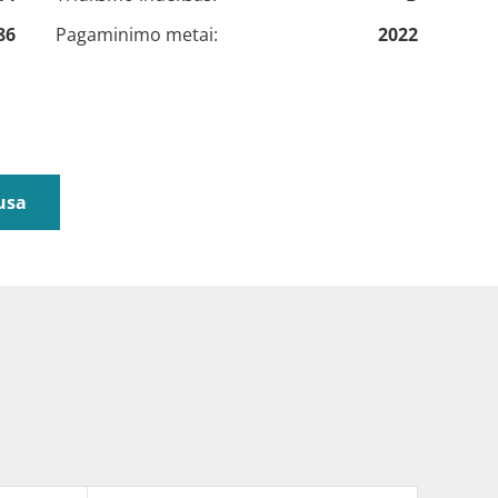
86
Pagaminimo metai:
2022
usa