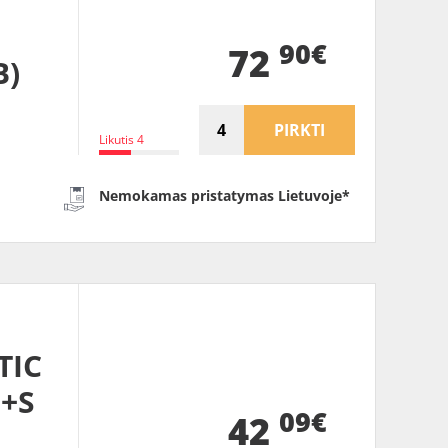
90€
72
B)
PIRKTI
Likutis 4
Nemokamas pristatymas Lietuvoje*
TIC
M+S
09€
42