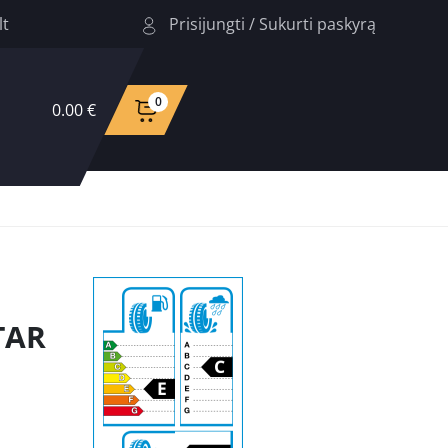
Prisijungti
/
Sukurti paskyrą
lt
0
0.00 €
TAR