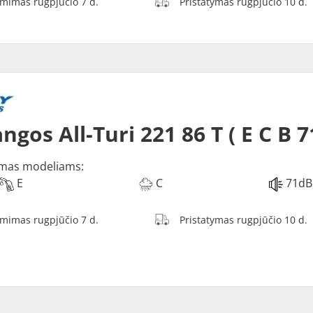
ėmimas rugpjūčio 7 d.
Pristatymas rugpjūčio 10 d.
ngos All-Turi 221 86 T ( E C B 7
mas modeliams:
E
C
71dB
ėmimas rugpjūčio 7 d.
Pristatymas rugpjūčio 10 d.