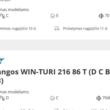
mas modeliams:
C
E
70
ėmimas rugpjūčio 10 d.
Pristatymas rugpjūčio 11 d.
ngos WIN-TURI 216 86 T (D C 
)
mas modeliams:
D
C
70d