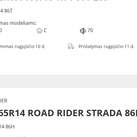
4 86T
mas modeliams:
D
C
70
ėmimas rugpjūčio 10 d.
Pristatymas rugpjūčio 11 d.
DER
/65R14 ROAD RIDER STRADA 86
14 86H