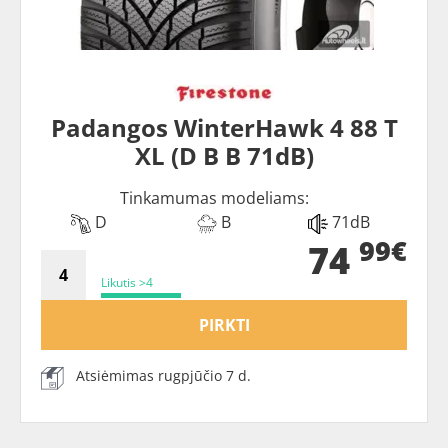
Padangos WinterHawk 4 88 T
XL (D B B 71dB)
Tinkamumas modeliams:
D
B
71dB
99€
74
Likutis >4
PIRKTI
Atsiėmimas rugpjūčio 7 d.