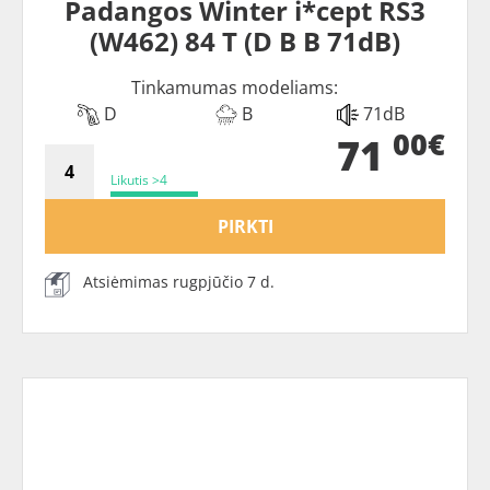
Padangos Winter i*cept RS3
(W462) 84 T (D B B 71dB)
Tinkamumas modeliams:
D
B
71dB
00€
71
Likutis >4
PIRKTI
Atsiėmimas rugpjūčio 7 d.