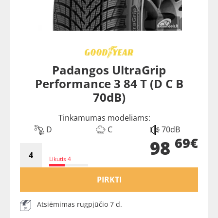
Padangos UltraGrip
Performance 3 84 T (D C B
70dB)
Tinkamumas modeliams:
D
C
70dB
69€
98
Likutis 4
PIRKTI
Atsiėmimas rugpjūčio 7 d.