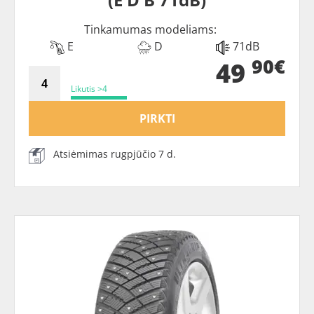
Tinkamumas modeliams:
E
D
71dB
90€
49
Likutis >4
PIRKTI
Atsiėmimas rugpjūčio 7 d.