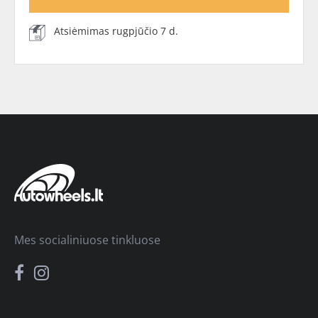
Atsiėmimas rugpjūčio 7 d.
Mes socialiniuose tinkluose