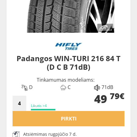
Padangos WIN-TURI 216 84 T
(D C B 71dB)
Tinkamumas modeliams:
D
C
71dB
79€
49
Likutis >4
PIRKTI
Atsiėmimas rugpjūčio 7 d.