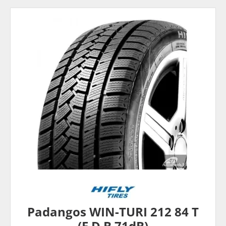
Padangos WIN-TURI 212 84 T
(E D B 71dB)