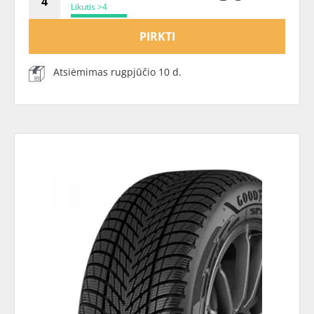
Likutis >4
PIRKTI
Atsiėmimas rugpjūčio 10 d.