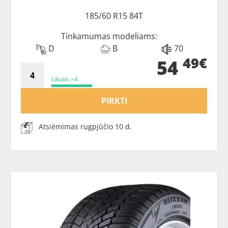
185/60 R15 84T
Tinkamumas modeliams:
D
B
70
49€
54
Likutis >4
PIRKTI
Atsiėmimas rugpjūčio 10 d.