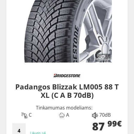
Padangos Blizzak LM005 88 T
XL (C A B 70dB)
Tinkamumas modeliams:
C
A
70dB
99€
87
Likutis >4