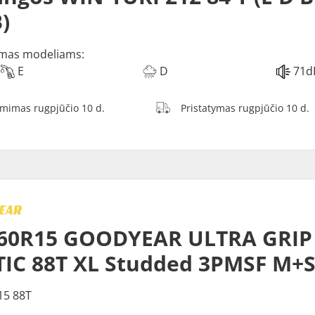
)
mas modeliams:
E
D
71d
ėmimas rugpjūčio 10 d.
Pristatymas rugpjūčio 10 d.
60R15 GOODYEAR ULTRA GRIP 
IC 88T XL Studded 3PMSF M+
15 88T