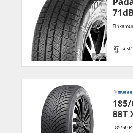
Pada
71dB
Tinkamu
Atsi
185/
88T 
185/60 R