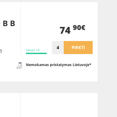
 B B
90€
74
PIRKTI
Likutis >4
B
Nemokamas pristatymas Lietuvoje*