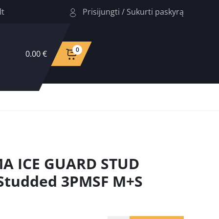
Prisijungti
/
Sukurti paskyrą
lt
0
0.00 €
A ICE GUARD STUD
 Studded 3PMSF M+S