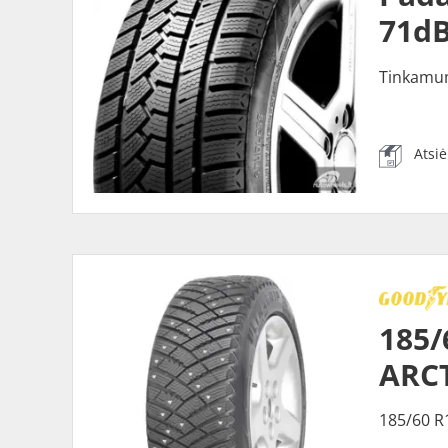
71dB
Tinkamu
Atsi
185/
ARCT
185/60 R