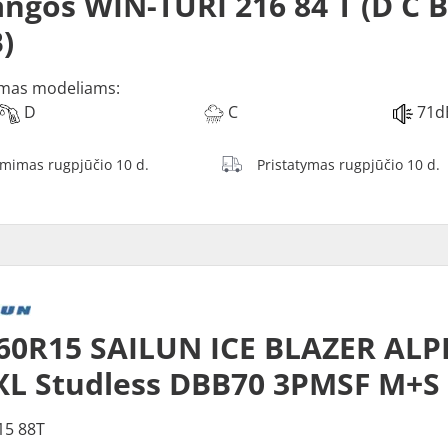
ngos WIN-TURI 216 84 T (D C 
)
mas modeliams:
D
C
71d
ėmimas rugpjūčio 10 d.
Pristatymas rugpjūčio 10 d.
60R15 SAILUN ICE BLAZER ALP
XL Studless DBB70 3PMSF M+S
15 88T