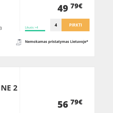
B
79€
49
PIRKTI
Likutis >4
B
Nemokamas pristatymas Lietuvoje*
INE 2
79€
56