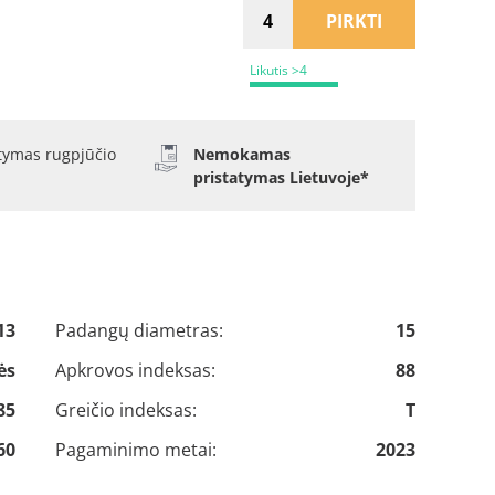
PIRKTI
Likutis >4
atymas rugpjūčio
Nemokamas
pristatymas Lietuvoje*
13
Padangų diametras:
15
ės
Apkrovos indeksas:
88
85
Greičio indeksas:
T
60
Pagaminimo metai:
2023