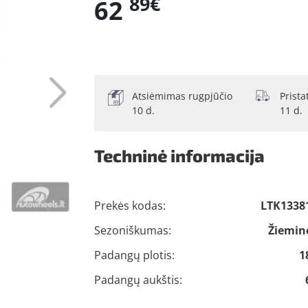
89€
62
Atsiėmimas rugpjūčio
Prist
10 d.
11 d.
Techninė informacija
Prekės kodas:
LTK1338
Sezoniškumas:
Žiemin
Padangų plotis:
1
Padangų aukštis: