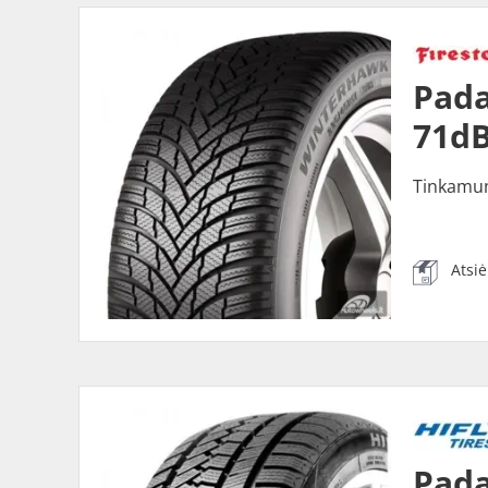
Pada
71dB
Tinkamu
Atsi
Pada