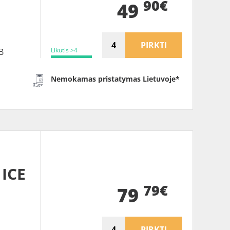
90€
49
PIRKTI
Likutis >4
B
Nemokamas pristatymas Lietuvoje*
ICE
79€
S
79
PIRKTI