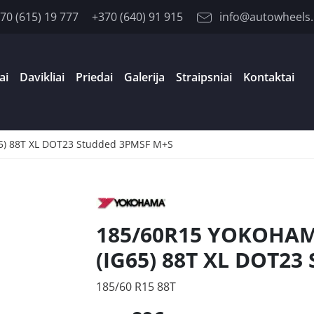
70 (615) 19 777
+370 (640) 91 915
info@autowheels.
ai
Davikliai
Priedai
Galerija
Straipsniai
Kontaktai
) 88T XL DOT23 Studded 3PMSF M+S
185/60R15 YOKOHAM
(IG65) 88T XL DOT23
185/60 R15 88T