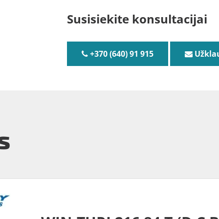
Susisiekite konsultacijai
+370 (640) 91 915
Užkla
s