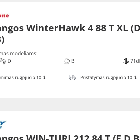
ngos WinterHawk 4 88 T XL (D
)
mas modeliams:
D
B
71d
ėmimas rugpjūčio 10 d.
Pristatymas rugpjūčio 10 d.
ngos WIN-TURI 212 84 T (E D B