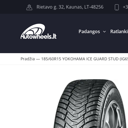
+3
Rietavo g. 32, Kaunas, LT-48256
Padangos
Ratlanki
Pradžia
—
185/60R15 YOKOHAMA ICE GUARD STUD (IG65