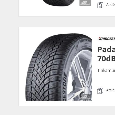
Atsi
Pada
70dB
Tinkamu
Atsi