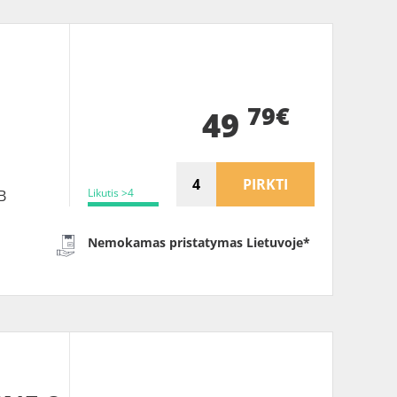
B
79€
49
PIRKTI
Likutis >4
B
Nemokamas pristatymas Lietuvoje*