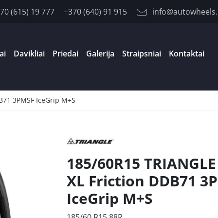
70 (615) 19 777
+370 (640) 91 915
info@autowheels.
ai
Davikliai
Priedai
Galerija
Straipsniai
Kontaktai
DB71 3PMSF IceGrip M+S
185/60R15 TRIANGLE
XL Friction DDB71 3
IceGrip M+S
185/60 R15 88R