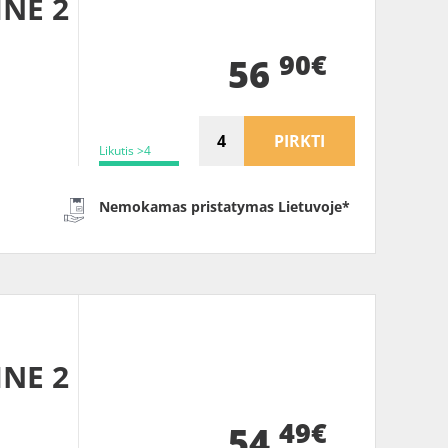
INE 2
90€
56
PIRKTI
Likutis >4
Nemokamas pristatymas Lietuvoje*
INE 2
49€
54