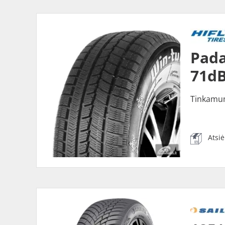
Pada
71dB
Tinkamu
Atsi