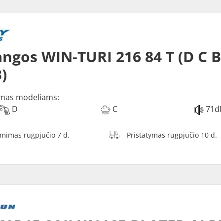
ngos WIN-TURI 216 84 T (D C 
)
mas modeliams:
D
C
71d
ėmimas rugpjūčio 7 d.
Pristatymas rugpjūčio 10 d.