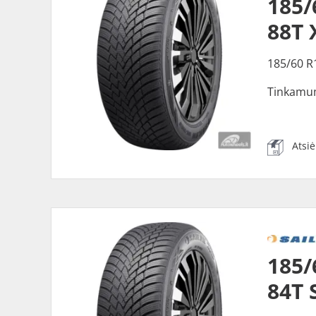
185/
88T 
185/60 R
Tinkamu
Atsi
185/
84T 