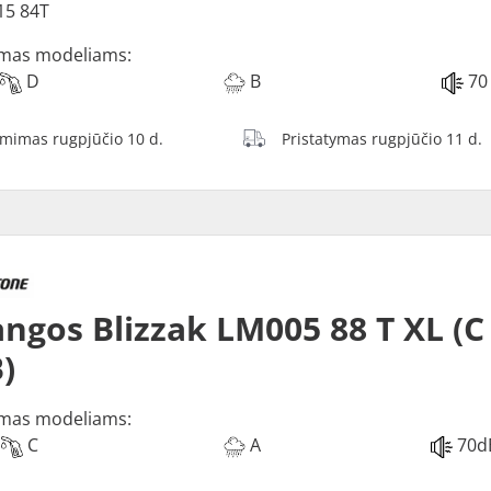
15 84T
mas modeliams:
D
B
70
ėmimas rugpjūčio 10 d.
Pristatymas rugpjūčio 11 d.
ngos Blizzak LM005 88 T XL (C
)
mas modeliams:
C
A
70d