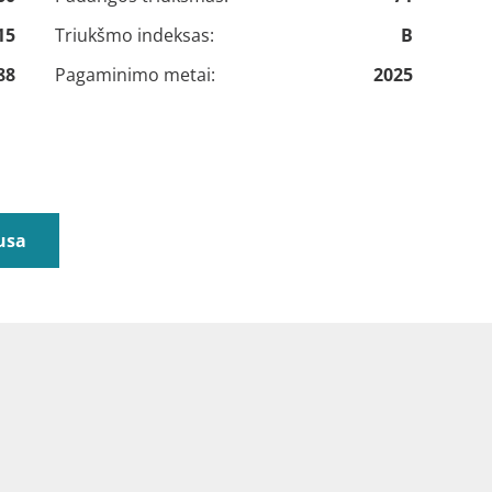
15
Triukšmo indeksas:
B
88
Pagaminimo metai:
2025
usa