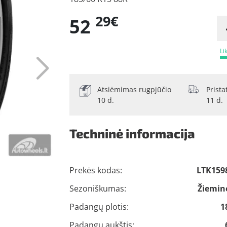
29€
52
Li
Atsiėmimas rugpjūčio
Prist
10 d.
11 d.
Techninė informacija
Prekės kodas:
LTK159
Sezoniškumas:
Žiemin
Padangų plotis:
1
Padangų aukštis: