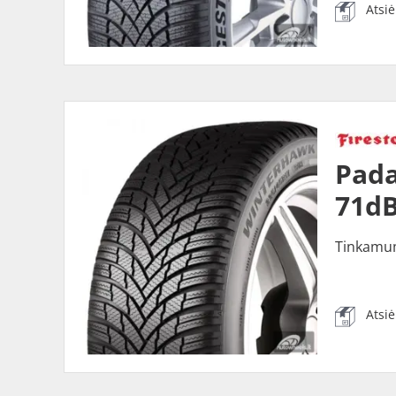
Atsi
Pada
71dB
Tinkamu
Atsi