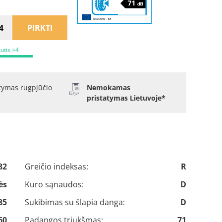
PIRKTI
kutis >4
atymas rugpjūčio
Nemokamas
pristatymas Lietuvoje*
82
Greičio indeksas:
R
ės
Kuro sąnaudos:
D
85
Sukibimas su šlapia danga:
D
60
Padangos triukšmas:
71