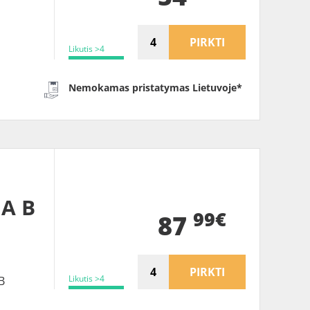
PIRKTI
Likutis >4
Nemokamas pristatymas Lietuvoje*
 A B
99€
87
PIRKTI
Likutis >4
B