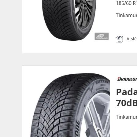
185/60 R
Tinkamu
Atsi
Pada
70dB
Tinkamu