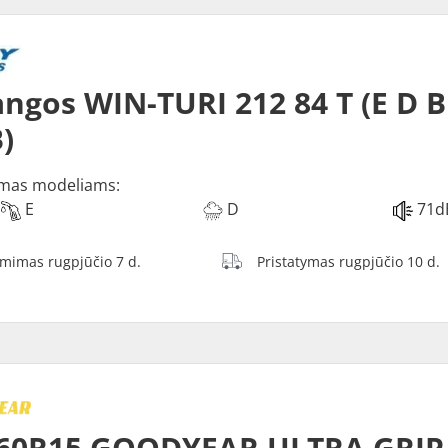
ngos WIN-TURI 212 84 T (E D B
)
mas modeliams:
E
D
71d
ėmimas rugpjūčio 7 d.
Pristatymas rugpjūčio 10 d.
60R15 GOODYEAR ULTRA GRIP 