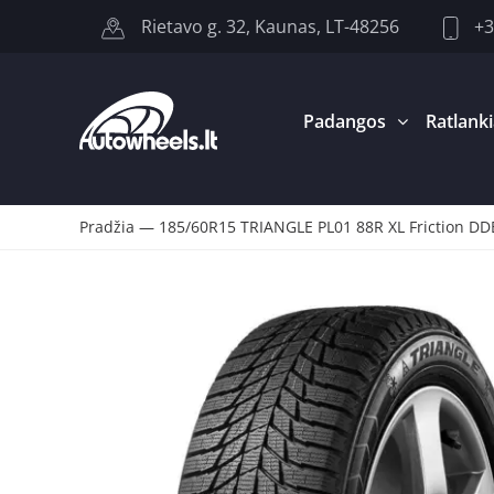
+3
Rietavo g. 32, Kaunas, LT-48256
Padangos
Ratlanki
Pradžia
—
185/60R15 TRIANGLE PL01 88R XL Friction D