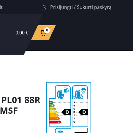
Prisijungti
/
Sukurti paskyrą
lt
0
0.00 €
 PL01 88R
PMSF