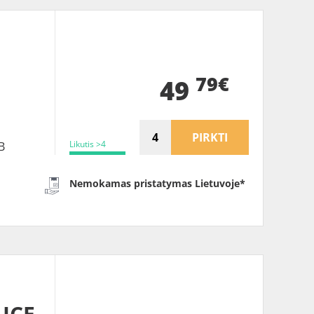
79€
49
PIRKTI
Likutis >4
B
Nemokamas pristatymas Lietuvoje*
ICE