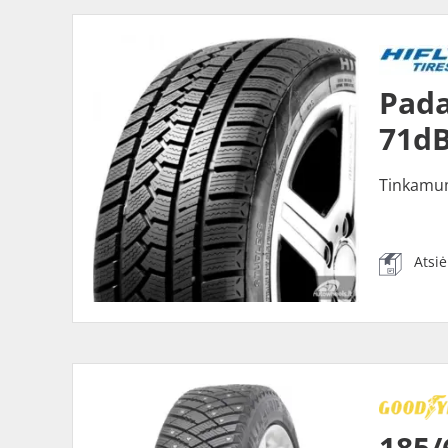
Pada
71dB
Tinkamu
Atsi
185/