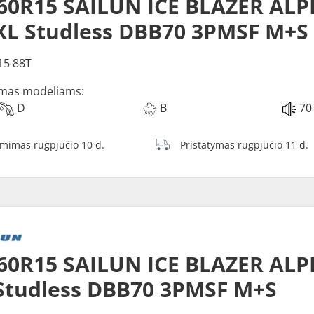
60R15 SAILUN ICE BLAZER ALP
XL Studless DBB70 3PMSF M+S
15 88T
mas modeliams:
D
B
70
ėmimas rugpjūčio 10 d.
Pristatymas rugpjūčio 11 d.
60R15 SAILUN ICE BLAZER ALP
Studless DBB70 3PMSF M+S