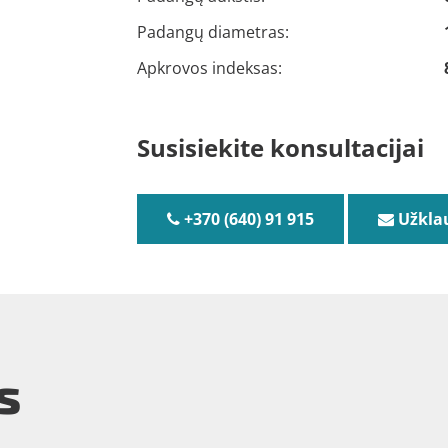
Padangų diametras:
Apkrovos indeksas:
Susisiekite konsultacijai
+370 (640) 91 915
Užkla
s