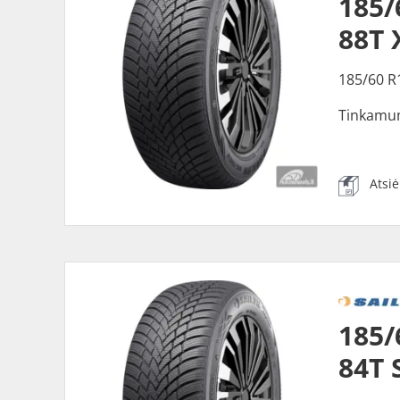
185/
88T 
185/60 R
Tinkamu
Atsi
185/
84T 