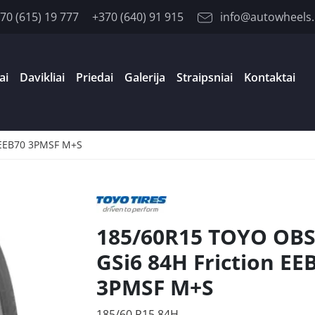
70 (615) 19 777
+370 (640) 91 915
info@autowheels.
ai
Davikliai
Priedai
Galerija
Straipsniai
Kontaktai
 EEB70 3PMSF M+S
185/60R15 TOYO OB
GSi6 84H Friction EE
3PMSF M+S
185/60 R15 84H