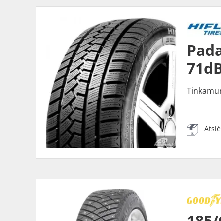
Pada
71dB
Tinkamu
Atsi
185/