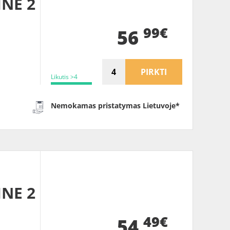
INE 2
99€
56
PIRKTI
Likutis >4
Nemokamas pristatymas Lietuvoje*
INE 2
49€
54