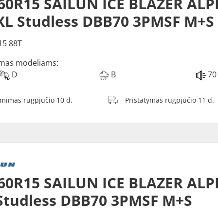
60R15 SAILUN ICE BLAZER ALP
XL Studless DBB70 3PMSF M+S
15 88T
mas modeliams:
D
B
70
ėmimas rugpjūčio 10 d.
Pristatymas rugpjūčio 11 d.
60R15 SAILUN ICE BLAZER ALP
Studless DBB70 3PMSF M+S