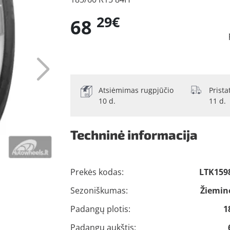
29€
68
Atsiėmimas rugpjūčio
Prist
10 d.
11 d.
Techninė informacija
Prekės kodas:
LTK159
Sezoniškumas:
Žiemin
Padangų plotis:
1
Padangų aukštis: