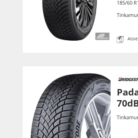
185/60 R
Tinkamu
Atsi
Pada
70dB
Tinkamu