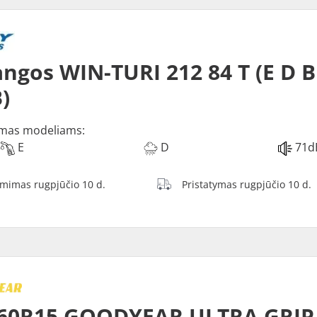
ngos WIN-TURI 212 84 T (E D B
)
mas modeliams:
E
D
71d
ėmimas rugpjūčio 10 d.
Pristatymas rugpjūčio 10 d.
60R15 GOODYEAR ULTRA GRIP 