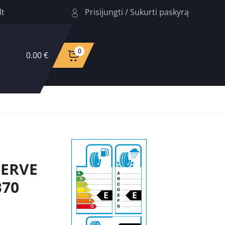
Prisijungti
/
Sukurti paskyrą
lt
0
0.00 €
SERVE
B70