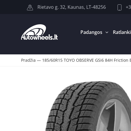
+3
Rietavo g. 32, Kaunas, LT-48256
Padangos
Ratlanki
Pradžia
—
185/60R15 TOYO OBSERVE GSi6 84H Friction