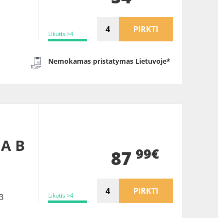
PIRKTI
Likutis >4
Nemokamas pristatymas Lietuvoje*
 A B
99€
87
PIRKTI
Likutis >4
B