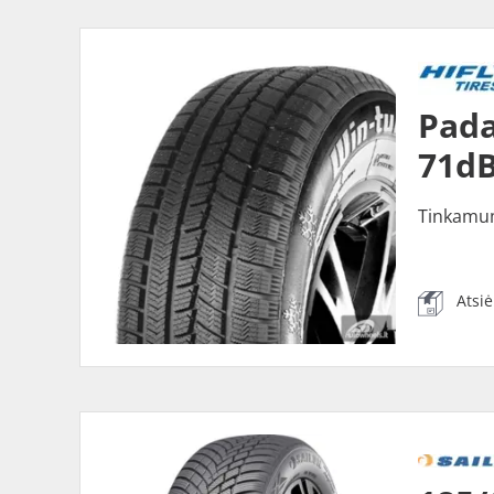
Pada
71dB
Tinkamu
Atsi