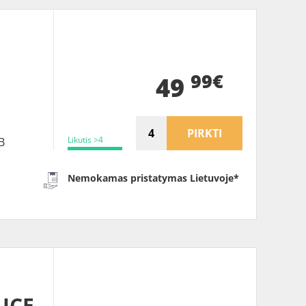
99€
49
PIRKTI
Likutis >4
B
Nemokamas pristatymas Lietuvoje*
ICE