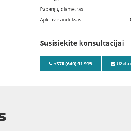
Padangų diametras:
Apkrovos indeksas:
Susisiekite konsultacijai
+370 (640) 91 915
Užkla
s