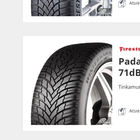
Atsi
Pada
71dB
Tinkamu
Atsi