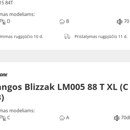
15 84T
mas modeliams:
D
B
70
ėmimas rugpjūčio 10 d.
Pristatymas rugpjūčio 11 d.
ngos Blizzak LM005 88 T XL (C
)
mas modeliams:
C
A
70d