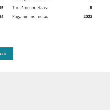
15
Triukšmo indeksas:
B
84
Pagaminimo metai:
2023
usa