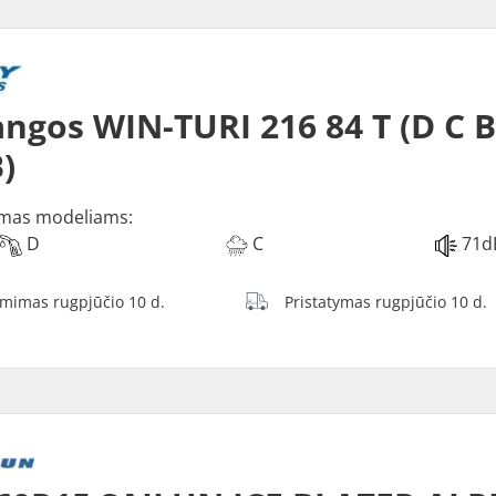
ngos WIN-TURI 216 84 T (D C 
)
mas modeliams:
D
C
71d
ėmimas rugpjūčio 10 d.
Pristatymas rugpjūčio 10 d.