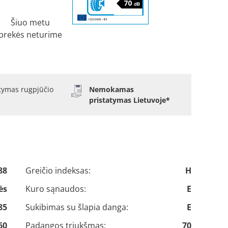
Šiuo metu
prekės neturime
atymas rugpjūčio
Nemokamas
pristatymas Lietuvoje*
88
Greičio indeksas:
H
ės
Kuro sąnaudos:
E
85
Sukibimas su šlapia danga:
E
60
Padangos triukšmas:
70