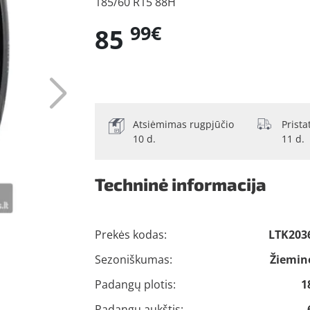
185/60 R15 88H
99€
85
Atsiėmimas rugpjūčio
Prist
10 d.
11 d.
Techninė informacija
Prekės kodas:
LTK203
Sezoniškumas:
Žiemin
Padangų plotis:
1
Padangų aukštis: