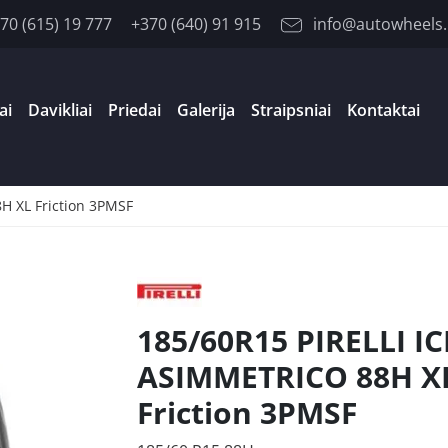
70 (615) 19 777
+370 (640) 91 915
info@autowheels.
ai
Davikliai
Priedai
Galerija
Straipsniai
Kontaktai
H XL Friction 3PMSF
185/60R15 PIRELLI I
ASIMMETRICO 88H X
Friction 3PMSF