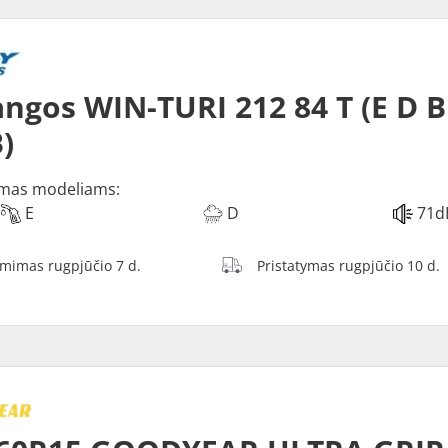
ngos WIN-TURI 212 84 T (E D B
)
mas modeliams:
E
D
71d
ėmimas rugpjūčio 7 d.
Pristatymas rugpjūčio 10 d.