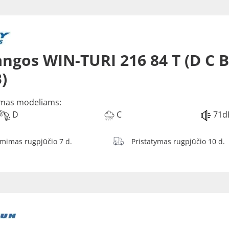
ngos WIN-TURI 216 84 T (D C 
)
mas modeliams:
D
C
71d
ėmimas rugpjūčio 7 d.
Pristatymas rugpjūčio 10 d.