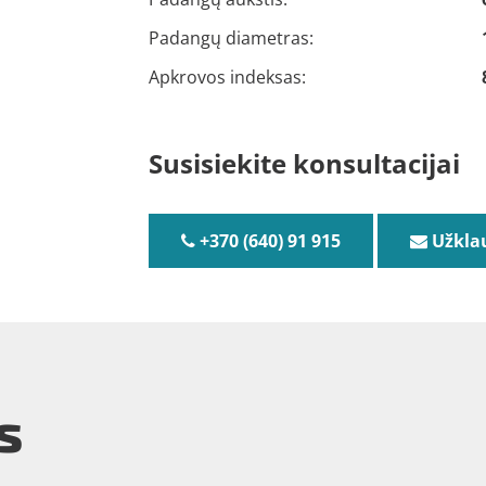
Padangų diametras:
Apkrovos indeksas:
Susisiekite konsultacijai
+370 (640) 91 915
Užkla
s