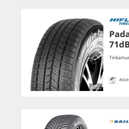
Pada
71dB
Tinkamu
Atsi