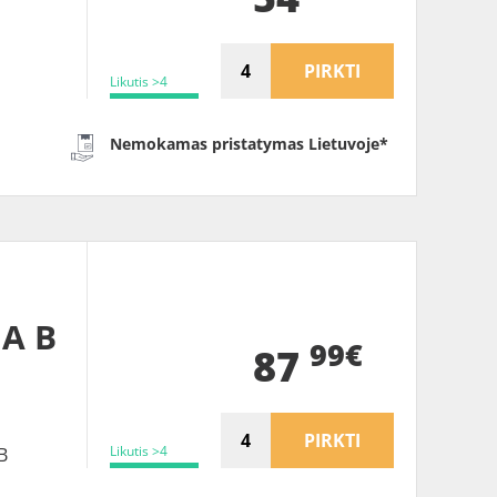
PIRKTI
Likutis >4
Nemokamas pristatymas Lietuvoje*
 A B
99€
87
PIRKTI
Likutis >4
B