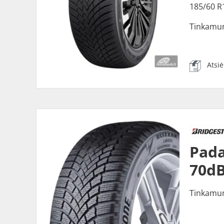
185/60 R
Tinkamu
Atsi
Pada
70dB
Tinkamu