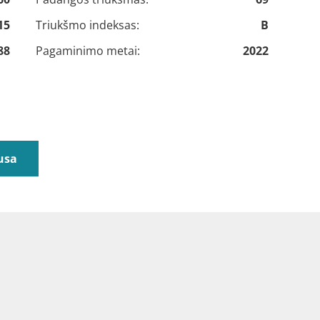
15
Triukšmo indeksas:
B
88
Pagaminimo metai:
2022
usa