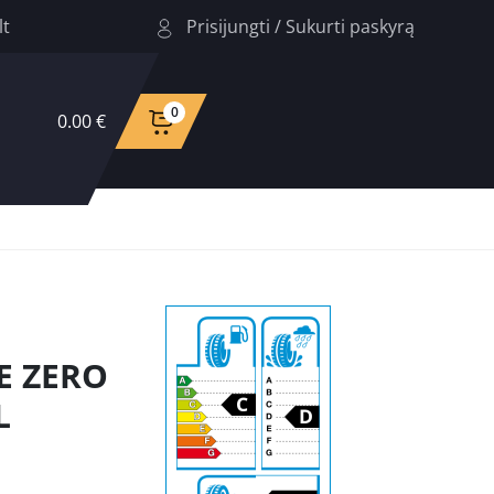
Prisijungti
/
Sukurti paskyrą
lt
0
0.00 €
CE ZERO
L