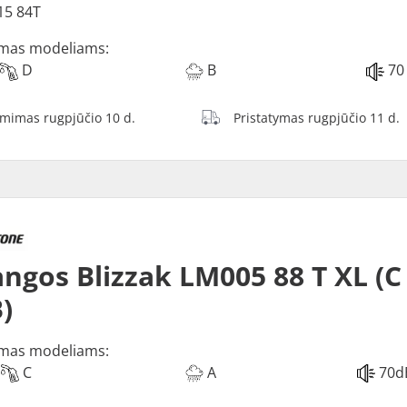
15 84T
mas modeliams:
D
B
70
ėmimas rugpjūčio 10 d.
Pristatymas rugpjūčio 11 d.
ngos Blizzak LM005 88 T XL (C
)
mas modeliams:
C
A
70d