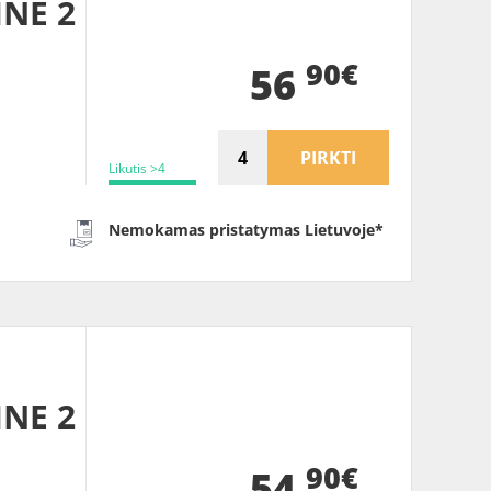
INE 2
90€
56
PIRKTI
Likutis >4
Nemokamas pristatymas Lietuvoje*
INE 2
90€
54