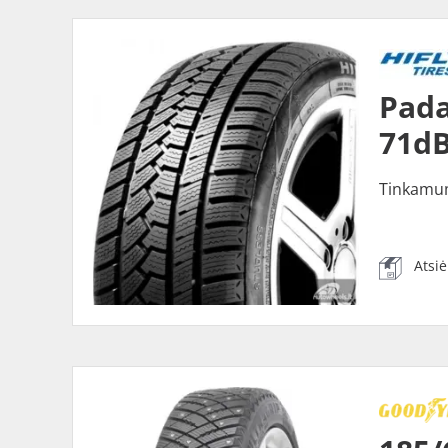
Pada
71dB
Tinkamu
Atsi