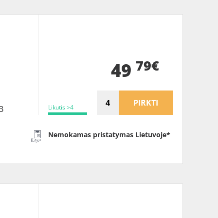
B
79€
49
PIRKTI
Likutis >4
B
Nemokamas pristatymas Lietuvoje*