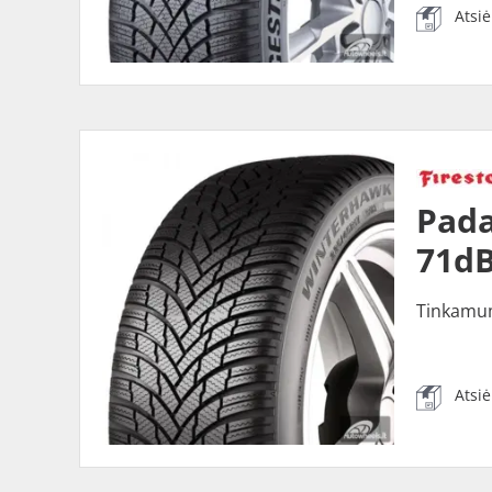
Atsi
Pada
71dB
Tinkamu
Atsi