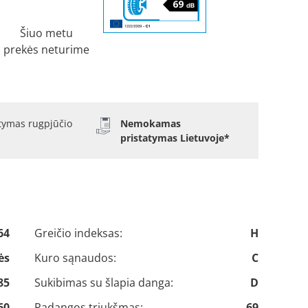
Šiuo metu
prekės neturime
atymas rugpjūčio
Nemokamas
pristatymas Lietuvoje*
64
Greičio indeksas:
H
ės
Kuro sąnaudos:
C
85
Sukibimas su šlapia danga:
D
60
Padangos triukšmas:
69