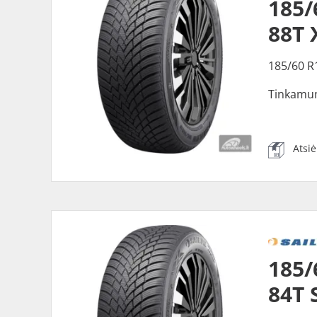
185/
88T 
185/60 R
Tinkamu
Atsi
185/
84T 