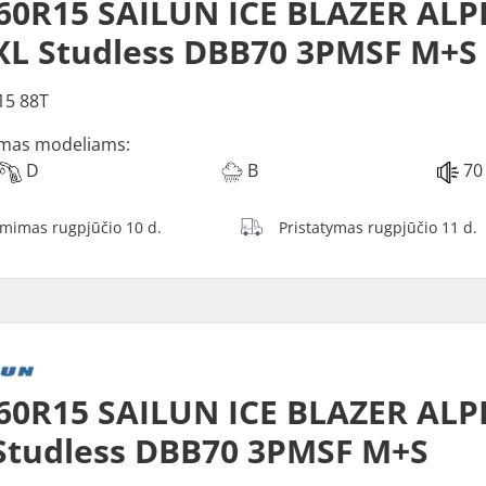
60R15 SAILUN ICE BLAZER ALP
XL Studless DBB70 3PMSF M+S
15 88T
mas modeliams:
D
B
70
ėmimas rugpjūčio 10 d.
Pristatymas rugpjūčio 11 d.
60R15 SAILUN ICE BLAZER ALP
Studless DBB70 3PMSF M+S