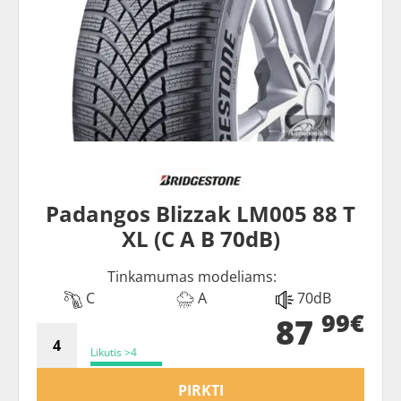
Padangos Blizzak LM005 88 T
XL (C A B 70dB)
Tinkamumas modeliams:
C
A
70dB
99€
87
Likutis >4
PIRKTI