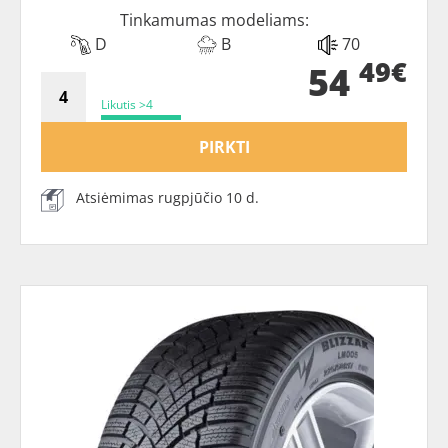
Tinkamumas modeliams:
D
B
70
49€
54
Likutis >4
PIRKTI
Atsiėmimas rugpjūčio 10 d.