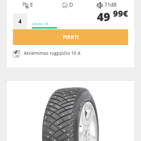
E
D
71dB
99€
49
Likutis >4
PIRKTI
Atsiėmimas rugpjūčio 10 d.