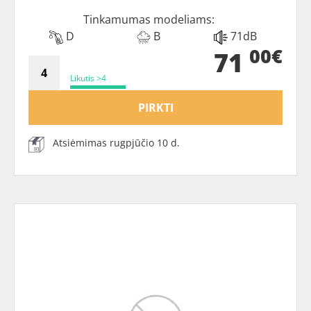
Tinkamumas modeliams:
D
B
71dB
00€
71
Likutis >4
PIRKTI
Atsiėmimas rugpjūčio 10 d.