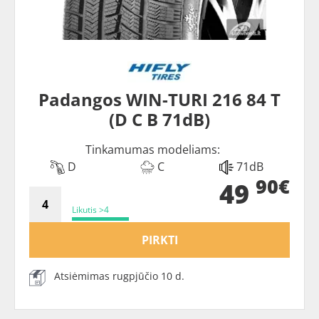
Padangos WIN-TURI 216 84 T
(D C B 71dB)
Tinkamumas modeliams:
D
C
71dB
90€
49
Likutis >4
PIRKTI
Atsiėmimas rugpjūčio 10 d.