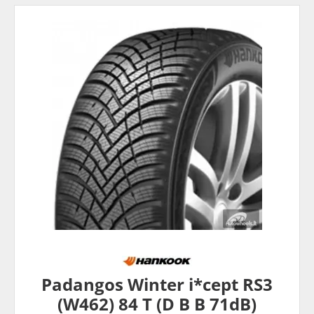
Padangos Winter i*cept RS3
(W462) 84 T (D B B 71dB)