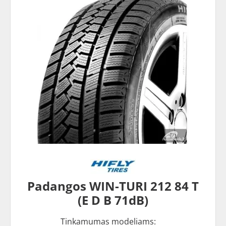
Padangos WIN-TURI 212 84 T
(E D B 71dB)
Tinkamumas modeliams: