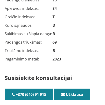
Apkrovos indeksas:
84
Greičio indeksas:
T
Kuro sąnaudos:
D
Sukibimas su šlapia danga:
B
Padangos triukšmas:
69
Triukšmo indeksas:
B
Pagaminimo metai:
2023
Susisiekite konsultacijai
+370 (640) 91 915
Užklausa