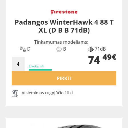
Padangos WinterHawk 4 88 T
XL (D B B 71dB)
Tinkamumas modeliams:
D
B
71dB
49€
74
Likutis >4
PIRKTI
Atsiėmimas rugpjūčio 10 d.