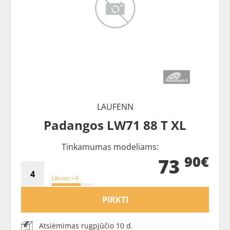
LAUFENN
Padangos LW71 88 T XL
Tinkamumas modeliams:
90€
73
Likutis >4
PIRKTI
Atsiėmimas rugpjūčio 10 d.