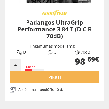
Padangos UltraGrip
Performance 3 84 T (D C B
70dB)
Tinkamumas modeliams:
D
C
70dB
69€
98
Likutis 4
PIRKTI
Atsiėmimas rugpjūčio 10 d.