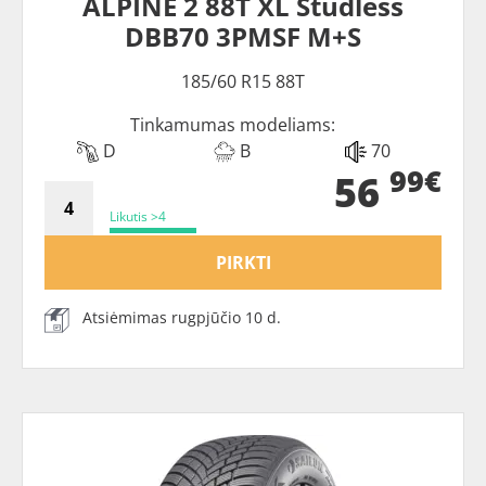
ALPINE 2 88T XL Studless
DBB70 3PMSF M+S
185/60 R15 88T
Tinkamumas modeliams:
D
B
70
99€
56
Likutis >4
PIRKTI
Atsiėmimas rugpjūčio 10 d.