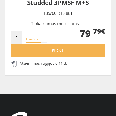
Studded 3PMSF M+S
185/60 R15 88T
Tinkamumas modeliams:
79€
79
Likutis >4
PIRKTI
Atsiėmimas rugpjūčio 11 d.