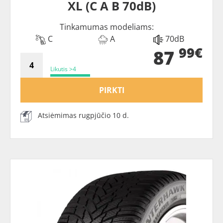
XL (C A B 70dB)
Tinkamumas modeliams:
C
A
70dB
99€
87
Likutis >4
PIRKTI
Atsiėmimas rugpjūčio 10 d.