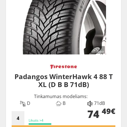
Padangos WinterHawk 4 88 T
XL (D B B 71dB)
Tinkamumas modeliams:
D
B
71dB
49€
74
Likutis >4