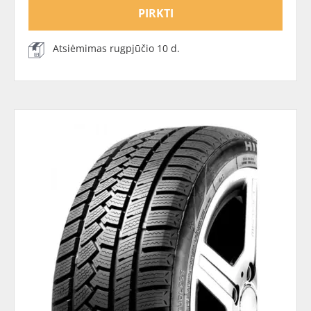
PIRKTI
Atsiėmimas rugpjūčio 10 d.