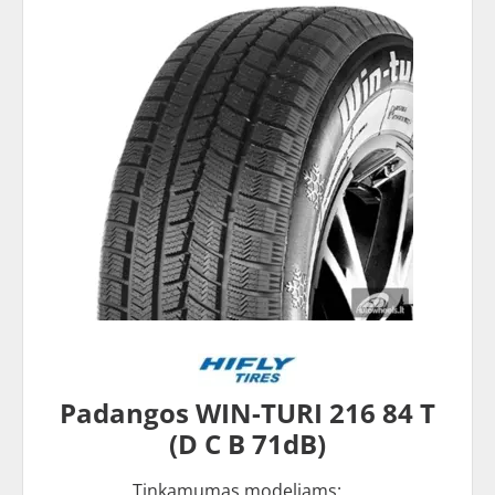
Padangos WIN-TURI 216 84 T
(D C B 71dB)
Tinkamumas modeliams: