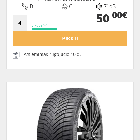
D
C
71dB
00€
50
Likutis >4
PIRKTI
Atsiėmimas rugpjūčio 10 d.