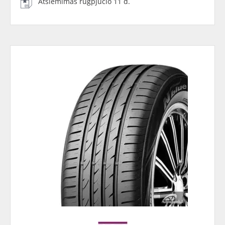
Atsiėmimas rugpjūčio 11 d.