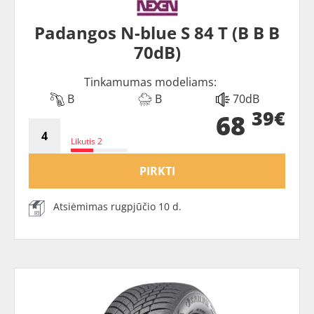
Padangos N-blue S 84 T (B B B
70dB)
Tinkamumas modeliams:
B
B
70dB
39€
68
Likutis 2
PIRKTI
Atsiėmimas rugpjūčio 10 d.