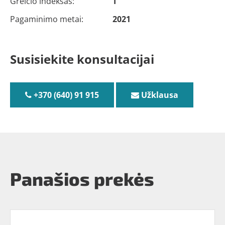
Greičio indeksas:
T
Pagaminimo metai:
2021
Susisiekite konsultacijai
+370 (640) 91 915
Užklausa
Panašios prekės