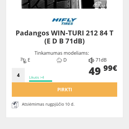
Padangos WIN-TURI 212 84 T
(E D B 71dB)
Tinkamumas modeliams:
E
D
71dB
99€
49
Likutis >4
PIRKTI
Atsiėmimas rugpjūčio 10 d.