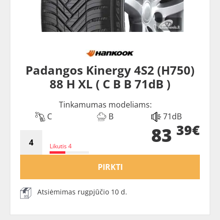
Padangos Kinergy 4S2 (H750)
88 H XL ( C B B 71dB )
Tinkamumas modeliams:
C
B
71dB
39€
83
Likutis 4
PIRKTI
Atsiėmimas rugpjūčio 10 d.