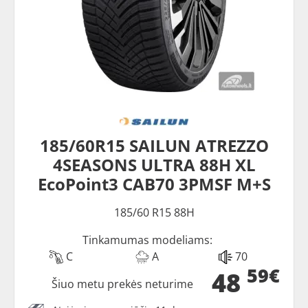
185/60R15 SAILUN ATREZZO
4SEASONS ULTRA 88H XL
EcoPoint3 CAB70 3PMSF M+S
185/60 R15 88H
Tinkamumas modeliams:
C
A
70
59€
48
Šiuo metu prekės neturime