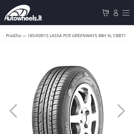
Pradžia
—
185/60R15 LASSA PCR GREENWAYS 88H XL CBB71