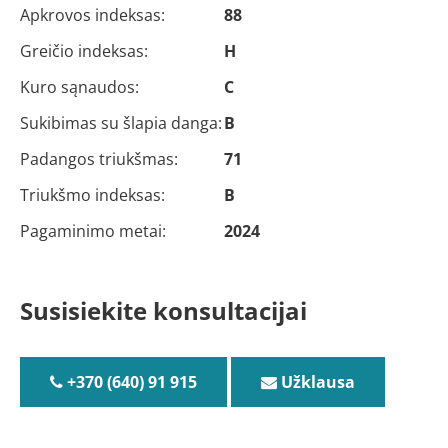
Apkrovos indeksas:
88
Greičio indeksas:
H
Kuro sąnaudos:
C
Sukibimas su šlapia danga:
B
Padangos triukšmas:
71
Triukšmo indeksas:
B
Pagaminimo metai:
2024
Susisiekite konsultacijai
+370 (640) 91 915
Užklausa