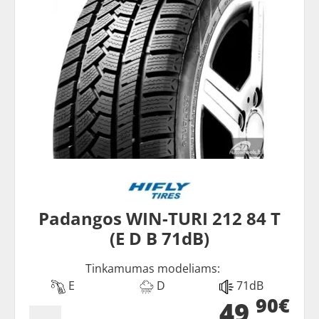
Padangos WIN-TURI 212 84 T
(E D B 71dB)
Tinkamumas modeliams:
E
D
71dB
90€
49