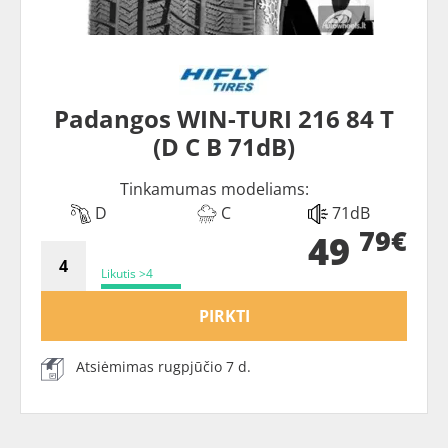
Padangos WIN-TURI 216 84 T
(D C B 71dB)
Tinkamumas modeliams:
D
C
71dB
79€
49
Likutis >4
PIRKTI
Atsiėmimas rugpjūčio 7 d.