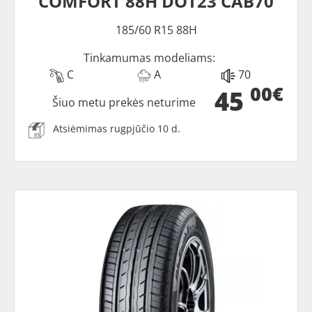
COMFORT 88H DOT23 CAB70
185/60 R15 88H
Tinkamumas modeliams:
C
A
70
00€
45
Šiuo metu prekės neturime
Atsiėmimas rugpjūčio 10 d.