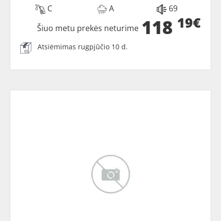
C
A
69
19€
118
Šiuo metu prekės neturime
Atsiėmimas rugpjūčio 10 d.