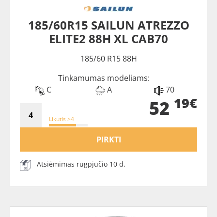
185/60R15 SAILUN ATREZZO
ELITE2 88H XL CAB70
185/60 R15 88H
Tinkamumas modeliams:
C
A
70
19€
52
Likutis >4
PIRKTI
Atsiėmimas rugpjūčio 10 d.