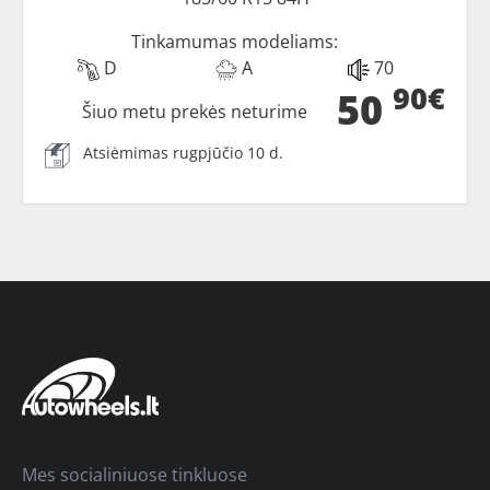
Tinkamumas modeliams:
D
A
70
90€
50
Šiuo metu prekės neturime
Atsiėmimas rugpjūčio 10 d.
Mes socialiniuose tinkluose