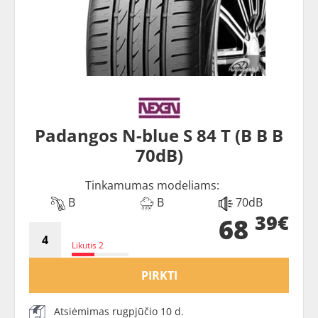
Padangos N-blue S 84 T (B B B
70dB)
Tinkamumas modeliams:
B
B
70dB
39€
68
Likutis 2
PIRKTI
Atsiėmimas rugpjūčio 10 d.