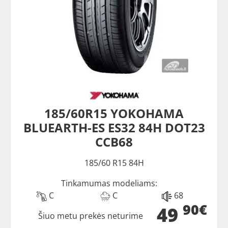
185/60R15 YOKOHAMA
BLUEARTH-ES ES32 84H DOT23
CCB68
185/60 R15 84H
Tinkamumas modeliams:
C
C
68
90€
49
Šiuo metu prekės neturime