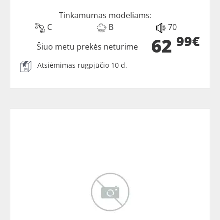
Tinkamumas modeliams:
C
B
70
99€
62
Šiuo metu prekės neturime
Atsiėmimas rugpjūčio 10 d.