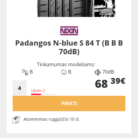
Padangos N-blue S 84 T (B B B
70dB)
Tinkamumas modeliams:
B
B
70dB
39€
68
Likutis 2
PIRKTI
Atsiėmimas rugpjūčio 10 d.