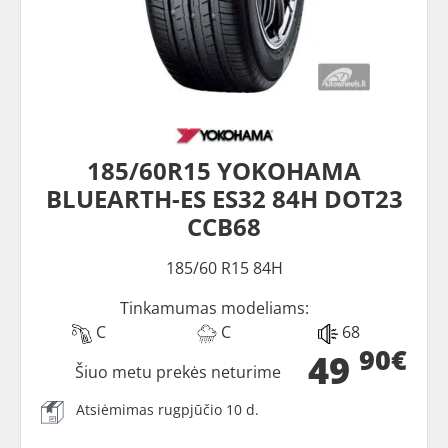
185/60R15 YOKOHAMA
BLUEARTH-ES ES32 84H DOT23
CCB68
185/60 R15 84H
Tinkamumas modeliams:
C
C
68
90€
49
Šiuo metu prekės neturime
Atsiėmimas rugpjūčio 10 d.