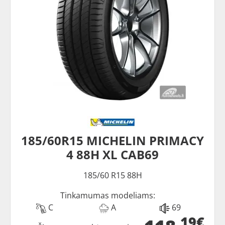
185/60R15 MICHELIN PRIMACY
4 88H XL CAB69
185/60 R15 88H
Tinkamumas modeliams:
C
A
69
19€