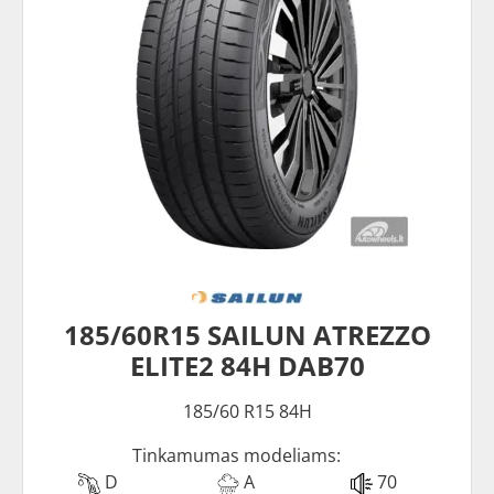
185/60R15 SAILUN ATREZZO
ELITE2 84H DAB70
185/60 R15 84H
Tinkamumas modeliams:
D
A
70