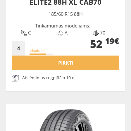
ELITE2 88H XL CAB70
185/60 R15 88H
Tinkamumas modeliams:
C
A
70
19€
52
Likutis >4
PIRKTI
Atsiėmimas rugpjūčio 10 d.