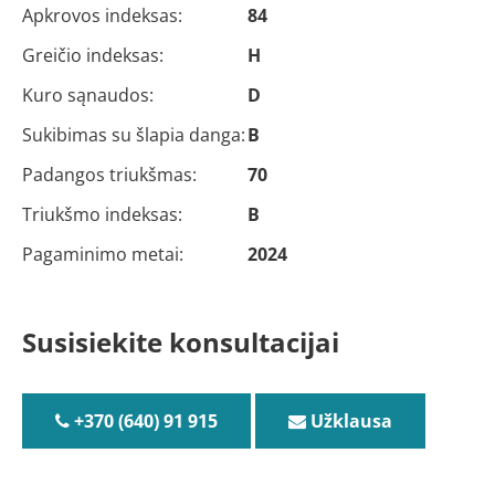
Apkrovos indeksas:
84
Greičio indeksas:
H
Kuro sąnaudos:
D
Sukibimas su šlapia danga:
B
Padangos triukšmas:
70
Triukšmo indeksas:
B
Pagaminimo metai:
2024
Susisiekite konsultacijai
+370 (640) 91 915
Užklausa