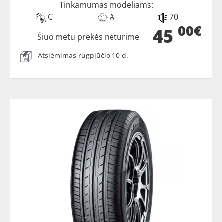
Tinkamumas modeliams:
C
A
70
00€
45
Šiuo metu prekės neturime
Atsiėmimas rugpjūčio 10 d.