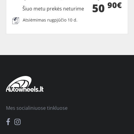
90€
50
Šiuo metu prekės neturime
Atsiėmimas rugpjūčio 10 d.
Mes socialiniuose tinkluose