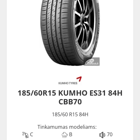
185/60R15 KUMHO ES31 84H
CBB70
185/60 R15 84H
Tinkamumas modeliams:
C
B
70