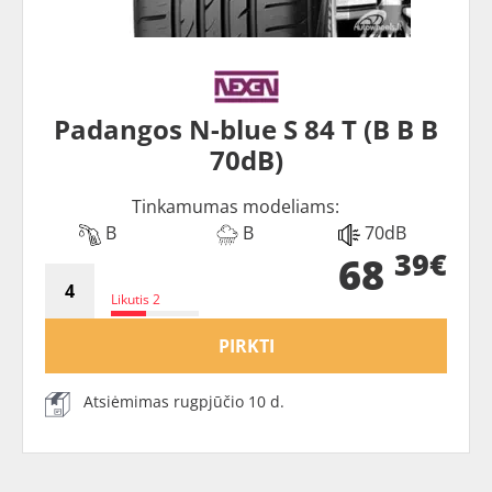
Padangos N-blue S 84 T (B B B
70dB)
Tinkamumas modeliams:
B
B
70dB
39€
68
Likutis 2
PIRKTI
Atsiėmimas rugpjūčio 10 d.