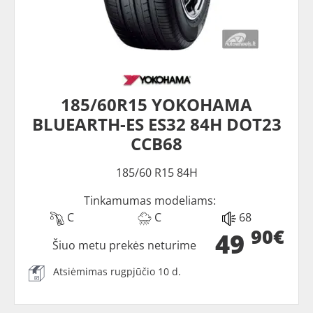
185/60R15 YOKOHAMA
BLUEARTH-ES ES32 84H DOT23
CCB68
185/60 R15 84H
Tinkamumas modeliams:
C
C
68
90€
49
Šiuo metu prekės neturime
Atsiėmimas rugpjūčio 10 d.