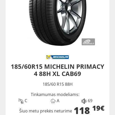
185/60R15 MICHELIN PRIMACY
4 88H XL CAB69
185/60 R15 88H
Tinkamumas modeliams:
C
A
69
19€
118
Šiuo metu prekės neturime