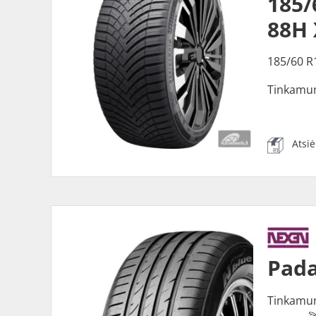
185
88H 
185/60 R
Tinkamu
Atsi
Pada
Tinkamu