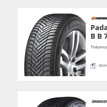
Pada
B B 
Tinkamu
Atsi