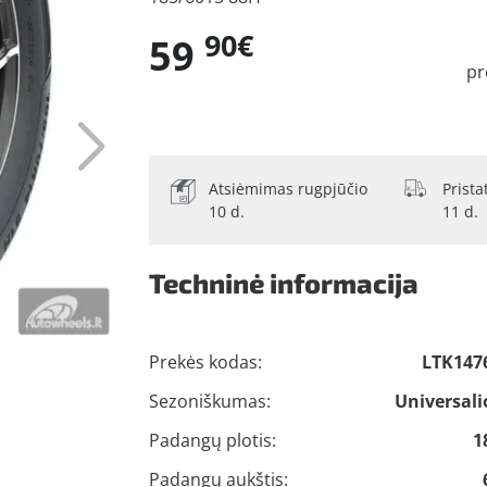
90€
59
pr
Atsiėmimas rugpjūčio
Prist
10 d.
11 d.
Techninė informacija
Prekės kodas:
LTK147
Sezoniškumas:
Universali
Padangų plotis:
1
Padangų aukštis: