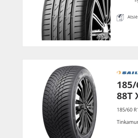
Atsi
185/
88T 
185/60 R
Tinkamu