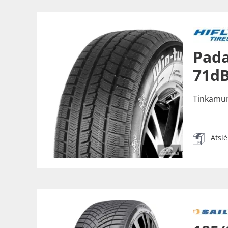
Pada
71dB
Tinkamu
Atsi