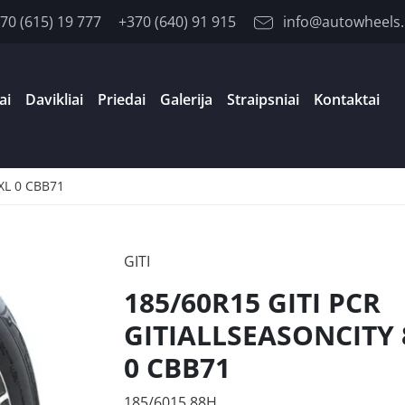
70 (615) 19 777
+370 (640) 91 915
info@autowheels.
ai
Davikliai
Priedai
Galerija
Straipsniai
Kontaktai
XL 0 CBB71
GITI
185/60R15 GITI PCR
GITIALLSEASONCITY 
0 CBB71
185/6015 88H