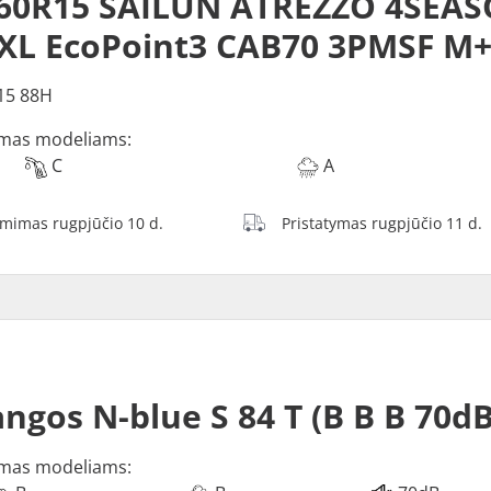
/60R15 SAILUN ATREZZO 4SEA
XL EcoPoint3 CAB70 3PMSF M
15 88H
mas modeliams:
C
A
ėmimas rugpjūčio 10 d.
Pristatymas rugpjūčio 11 d.
ngos N-blue S 84 T (B B B 70dB
mas modeliams: