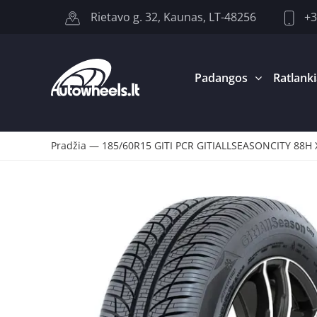
+3
Rietavo g. 32, Kaunas, LT-48256
Padangos
Ratlanki
Pradžia
—
185/60R15 GITI PCR GITIALLSEASONCITY 88H 