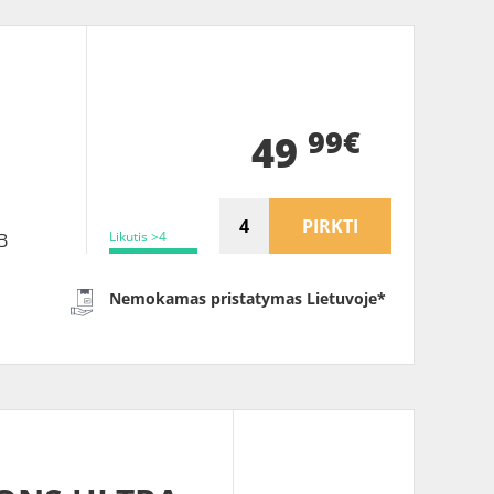
B
99€
49
PIRKTI
Likutis >4
B
Nemokamas pristatymas Lietuvoje*