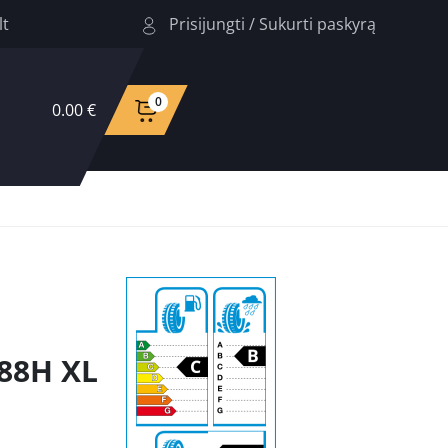
Prisijungti
/
Sukurti paskyrą
lt
0
0.00 €
88H XL