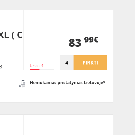
L ( C
99€
83
PIRKTI
Likutis 4
B
Nemokamas pristatymas Lietuvoje*