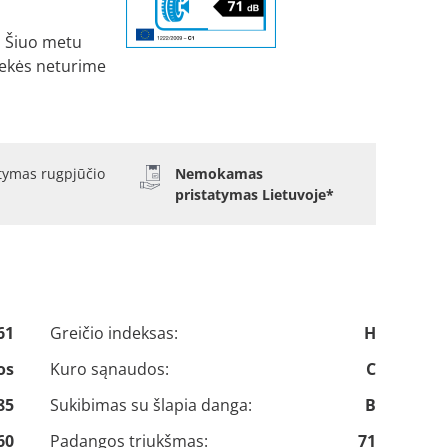
Šiuo metu
ekės neturime
atymas rugpjūčio
Nemokamas
pristatymas Lietuvoje*
61
Greičio indeksas:
H
os
Kuro sąnaudos:
C
85
Sukibimas su šlapia danga:
B
60
Padangos triukšmas:
71