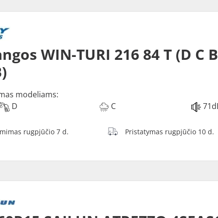
ngos WIN-TURI 216 84 T (D C 
)
mas modeliams:
D
C
71d
ėmimas rugpjūčio 7 d.
Pristatymas rugpjūčio 10 d.