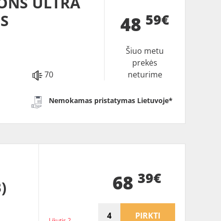
SONS ULTRA
59€
+S
48
Šiuo metu
prekės
70
neturime
Nemokamas pristatymas Lietuvoje*
39€
68
)
PIRKTI
Likutis 2