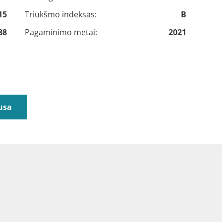
15
Triukšmo indeksas:
B
88
Pagaminimo metai:
2021
usa