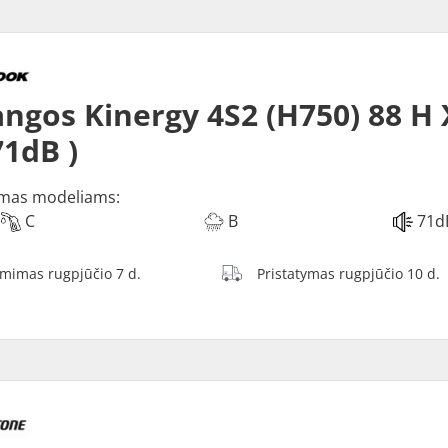
ngos Kinergy 4S2 (H750) 88 H X
71dB )
mas modeliams:
C
B
71d
ėmimas rugpjūčio 7 d.
Pristatymas rugpjūčio 10 d.