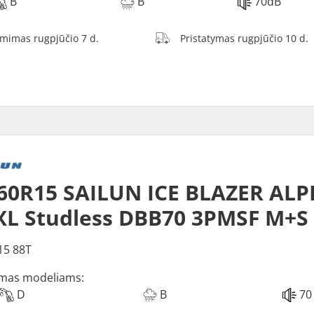
B
B
70dB
ėmimas rugpjūčio 7 d.
Pristatymas rugpjūčio 10 d.
60R15 SAILUN ICE BLAZER ALP
XL Studless DBB70 3PMSF M+S
15 88T
mas modeliams:
D
B
70