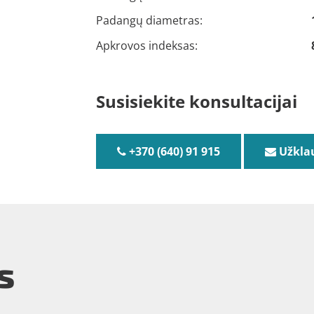
Padangų diametras:
Apkrovos indeksas:
Susisiekite konsultacijai
+370 (640) 91 915
Užkla
s