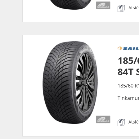
Atsi
185/
84T 
185/60 R
Tinkamu
Atsi