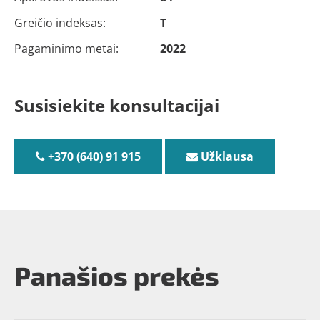
Greičio indeksas:
T
Pagaminimo metai:
2022
Susisiekite konsultacijai
+370 (640) 91 915
Užklausa
Panašios prekės