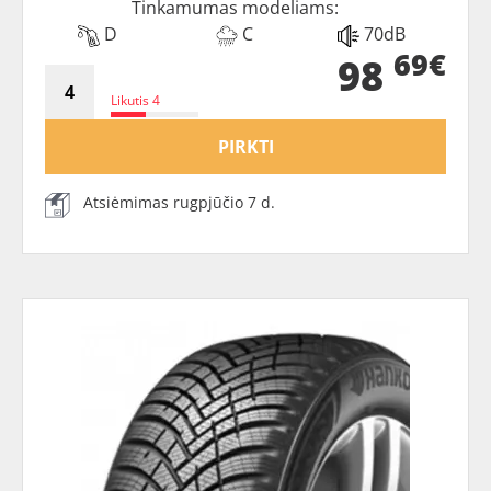
Tinkamumas modeliams:
D
C
70dB
69€
98
Likutis 4
PIRKTI
Atsiėmimas rugpjūčio 7 d.