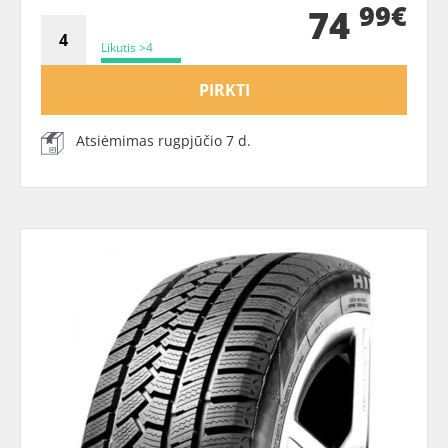
99€
74
Likutis >4
PIRKTI
Atsiėmimas rugpjūčio 7 d.