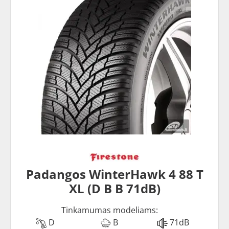
Padangos WinterHawk 4 88 T
XL (D B B 71dB)
Tinkamumas modeliams:
D
B
71dB