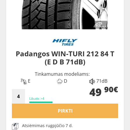
Padangos WIN-TURI 212 84 T
(E D B 71dB)
Tinkamumas modeliams:
E
D
71dB
90€
49
Likutis >4
PIRKTI
Atsiėmimas rugpjūčio 7 d.