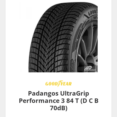
Padangos UltraGrip
Performance 3 84 T (D C B
70dB)