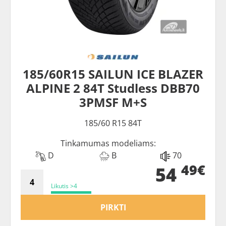
185/60R15 SAILUN ICE BLAZER
ALPINE 2 84T Studless DBB70
3PMSF M+S
185/60 R15 84T
Tinkamumas modeliams:
D
B
70
49€
54
Likutis >4
PIRKTI