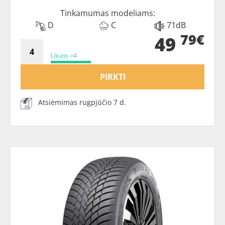
Tinkamumas modeliams:
D
C
71dB
79€
49
Likutis >4
PIRKTI
Atsiėmimas rugpjūčio 7 d.