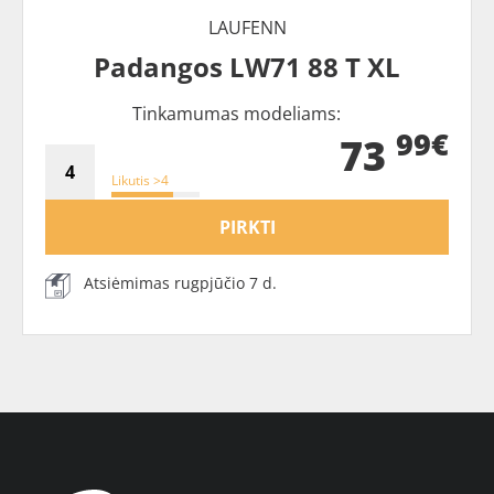
LAUFENN
Padangos LW71 88 T XL
Tinkamumas modeliams:
99€
73
Likutis >4
PIRKTI
Atsiėmimas rugpjūčio 7 d.