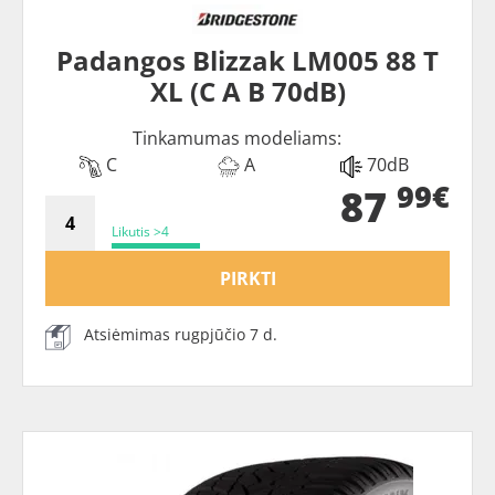
Padangos Blizzak LM005 88 T
XL (C A B 70dB)
Tinkamumas modeliams:
C
A
70dB
99€
87
Likutis >4
PIRKTI
Atsiėmimas rugpjūčio 7 d.