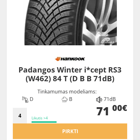
Padangos Winter i*cept RS3
(W462) 84 T (D B B 71dB)
Tinkamumas modeliams:
D
B
71dB
00€
71
Likutis >4
PIRKTI