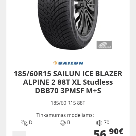
185/60R15 SAILUN ICE BLAZER
ALPINE 2 88T XL Studless
DBB70 3PMSF M+S
185/60 R15 88T
Tinkamumas modeliams:
D
B
70
90€
56