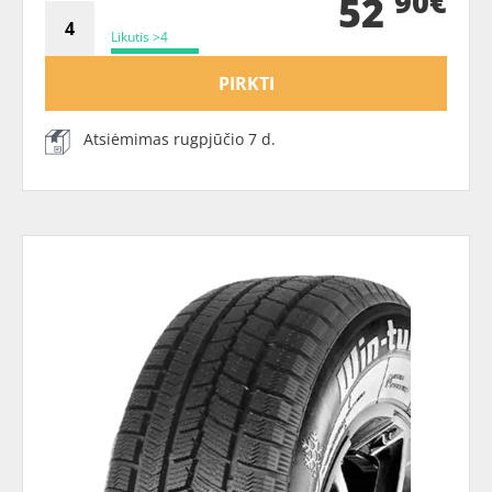
90€
52
Likutis >4
PIRKTI
Atsiėmimas rugpjūčio 7 d.