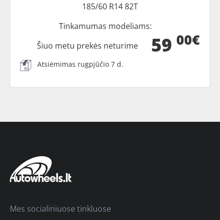
185/60 R14 82T
Tinkamumas modeliams:
00€
59
Šiuo metu prekės neturime
Atsiėmimas rugpjūčio 7 d.
Mes socialiniuose tinkluose