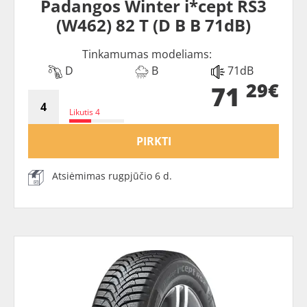
Padangos Winter i*cept RS3
(W462) 82 T (D B B 71dB)
Tinkamumas modeliams:
D
B
71dB
29€
71
Likutis 4
PIRKTI
Atsiėmimas rugpjūčio 6 d.