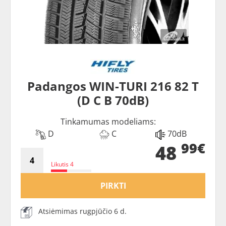
Padangos WIN-TURI 216 82 T
(D C B 70dB)
Tinkamumas modeliams:
D
C
70dB
99€
48
Likutis 4
PIRKTI
Atsiėmimas rugpjūčio 6 d.