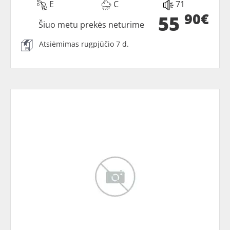
E
C
71
90€
55
Šiuo metu prekės neturime
Atsiėmimas rugpjūčio 7 d.