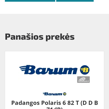
Panašios prekės
Padangos Polaris 6 82 T (D D B