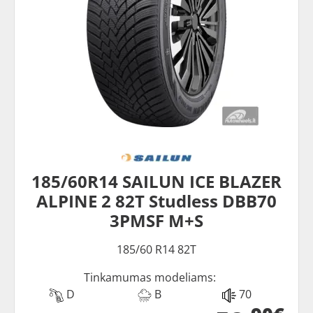
185/60R14 SAILUN ICE BLAZER
ALPINE 2 82T Studless DBB70
3PMSF M+S
185/60 R14 82T
Tinkamumas modeliams:
D
B
70