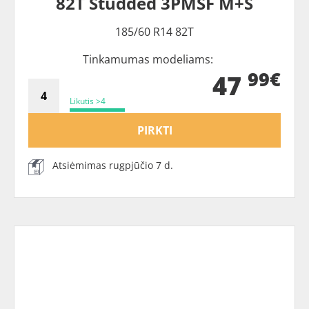
82T Studded 3PMSF M+S
185/60 R14 82T
Tinkamumas modeliams:
99€
47
Likutis >4
PIRKTI
Atsiėmimas rugpjūčio 7 d.