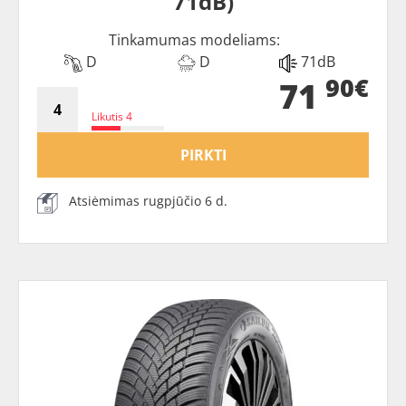
71dB)
Tinkamumas modeliams:
D
D
71dB
90€
71
Likutis 4
PIRKTI
Atsiėmimas rugpjūčio 6 d.