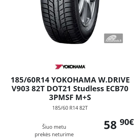
185/60R14 YOKOHAMA W.DRIVE
V903 82T DOT21 Studless ECB70
3PMSF M+S
185/60 R14 82T
90€
58
Šiuo metu
prekės neturime