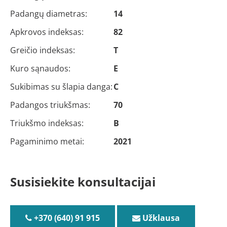
Padangų diametras:
14
Apkrovos indeksas:
82
Greičio indeksas:
T
Kuro sąnaudos:
E
Sukibimas su šlapia danga:
C
Padangos triukšmas:
70
Triukšmo indeksas:
B
Pagaminimo metai:
2021
Susisiekite konsultacijai
+370 (640) 91 915
Užklausa