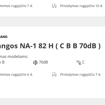
ėmimas rugpjūčio 7 d.
Pristatymas rugpjūčio 10 d.
ngos NA-1 82 H ( C B B 70dB )
mas modeliams:
B
70dB
C
ėmimas rugpjūčio 6 d.
Pristatymas rugpjūčio 7 d.