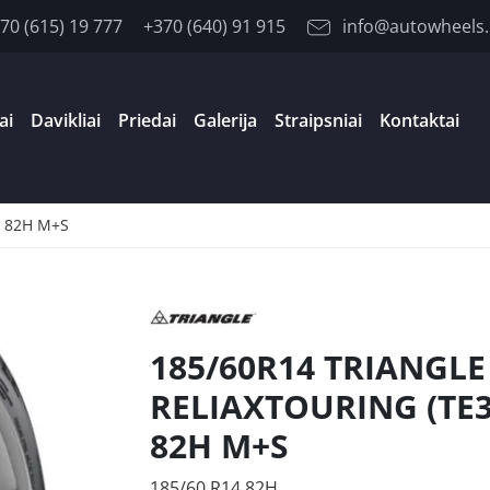
70 (615) 19 777
+370 (640) 91 915
info@autowheels.
ai
Davikliai
Priedai
Galerija
Straipsniai
Kontaktai
) 82H M+S
185/60R14 TRIANGLE
RELIAXTOURING (TE3
82H M+S
185/60 R14 82H