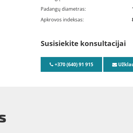
Padangų diametras:
Apkrovos indeksas:
Susisiekite konsultacijai
+370 (640) 91 915
Užkla
s