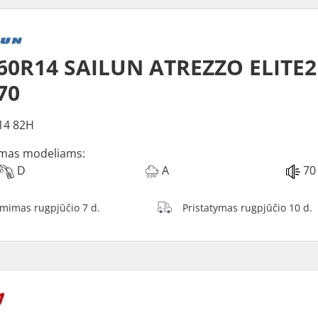
60R14 SAILUN ATREZZO ELITE2
70
14 82H
mas modeliams:
D
A
70
ėmimas rugpjūčio 7 d.
Pristatymas rugpjūčio 10 d.