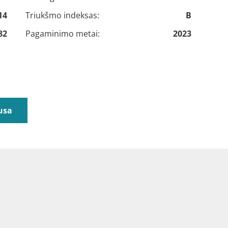
14
Triukšmo indeksas:
B
82
Pagaminimo metai:
2023
usa