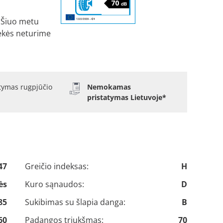
Šiuo metu
ekės neturime
atymas rugpjūčio
Nemokamas
pristatymas Lietuvoje*
47
Greičio indeksas:
H
ės
Kuro sąnaudos:
D
85
Sukibimas su šlapia danga:
B
60
Padangos triukšmas:
70