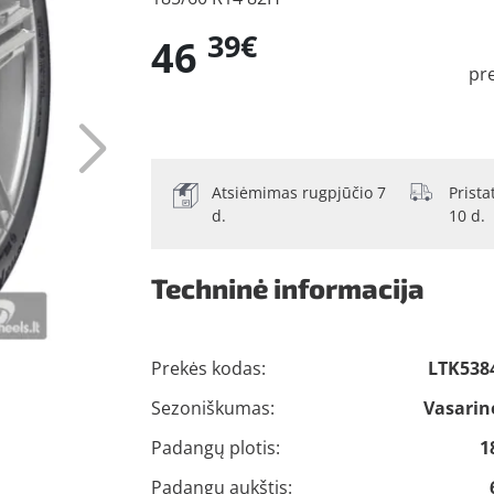
39€
46
pr
Atsiėmimas rugpjūčio 7
Prist
d.
10 d.
Techninė informacija
Prekės kodas:
LTK538
Sezoniškumas:
Vasarin
Padangų plotis:
1
Padangų aukštis: