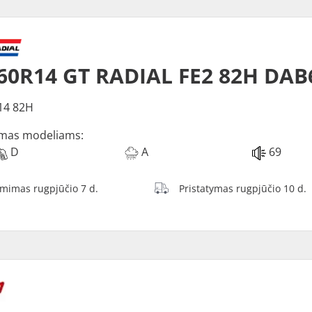
60R14 GT RADIAL FE2 82H DAB
14 82H
mas modeliams:
D
A
69
ėmimas rugpjūčio 7 d.
Pristatymas rugpjūčio 10 d.