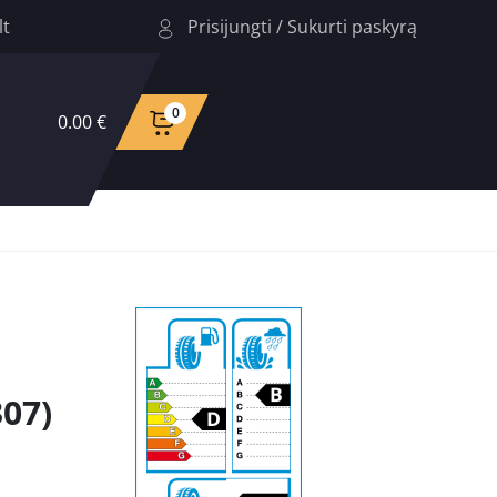
Prisijungti
/
Sukurti paskyrą
lt
0
0.00 €
07)