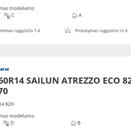
mas modeliams:
C
A
ėmimas rugpjūčio 7 d.
Pristatymas rugpjūčio 10 d.
60R14 SAILUN ATREZZO ECO 8
70
14 82H
mas modeliams:
D
B