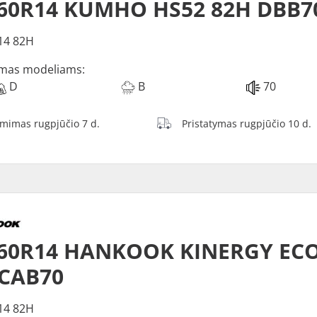
/60R14 KUMHO HS52 82H DBB7
14 82H
mas modeliams:
D
B
70
ėmimas rugpjūčio 7 d.
Pristatymas rugpjūčio 10 d.
/60R14 HANKOOK KINERGY ECO
 CAB70
14 82H