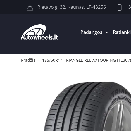
+3
Rietavo g. 32, Kaunas, LT-48256
Padangos
Ratlanki
Pradžia
—
185/60R14 TRIANGLE RELIAXTOURING (TE307