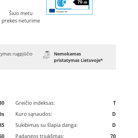
Šiuo metu
prekės neturime
atymas rugpjūčio
Nemokamas
pristatymas Lietuvoje*
30
Greičio indeksas:
T
ės
Kuro sąnaudos:
D
85
Sukibimas su šlapia danga:
D
60
Padangos triukšmas:
70