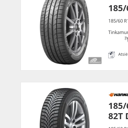
185
185/60 R
Tinkamu
Atsi
185/
82T 