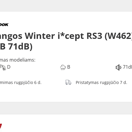
ngos Winter i*cept RS3 (W462)
 B 71dB)
mas modeliams:
D
B
71d
ėmimas rugpjūčio 6 d.
Pristatymas rugpjūčio 7 d.