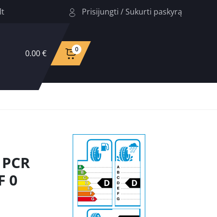
Prisijungti
/
Sukurti paskyrą
lt
0
0.00 €
 PCR
F 0