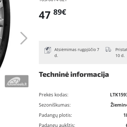
89€
47
Atsiėmimas rugpjūčio 7
Prist
d.
10 d.
Techninė informacija
Prekės kodas:
LTK159
Sezoniškumas:
Žiemin
Padangų plotis:
1
Padangų aukštis: