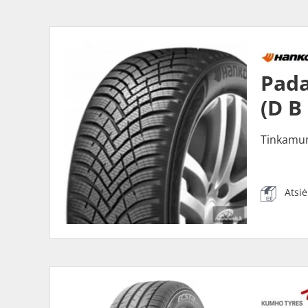
Pada
(D B
Tinkamu
Atsi