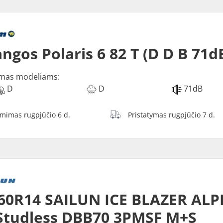
ngos Polaris 6 82 T (D D B 71d
mas modeliams:
D
D
71dB
ėmimas rugpjūčio 6 d.
Pristatymas rugpjūčio 7 d.
60R14 SAILUN ICE BLAZER ALP
Studless DBB70 3PMSF M+S