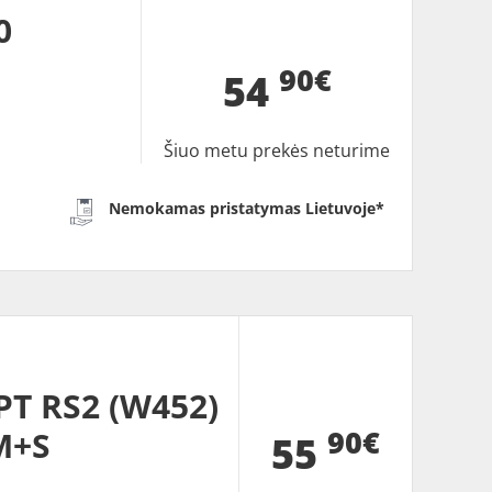
0
90€
54
Šiuo metu prekės neturime
Nemokamas pristatymas Lietuvoje*
T RS2 (W452)
90€
M+S
55