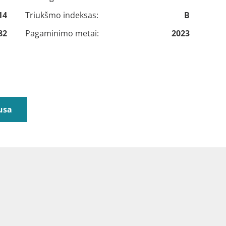
14
Triukšmo indeksas:
B
82
Pagaminimo metai:
2023
usa