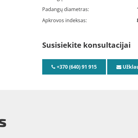
Padangų diametras:
Apkrovos indeksas:
Susisiekite konsultacijai
+370 (640) 91 915
Užkla
s