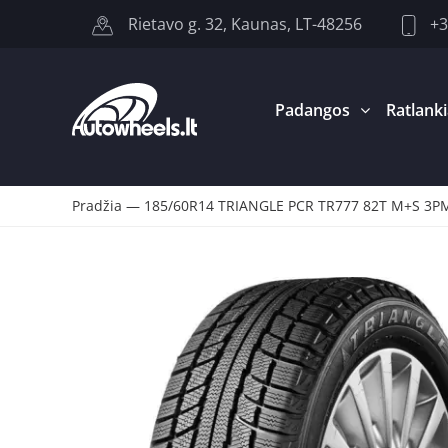
+3
Rietavo g. 32, Kaunas, LT-48256
Padangos
Ratlanki
Pradžia
—
185/60R14 TRIANGLE PCR TR777 82T M+S 3PM