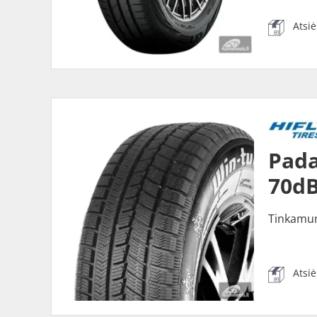
Atsi
Pada
70dB
Tinkamu
Atsi