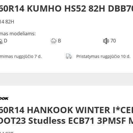
/60R14 KUMHO HS52 82H DBB7
14 82H
mas modeliams:
D
B
70
ėmimas rugpjūčio 7 d.
Pristatymas rugpjūčio 10 d.
60R14 HANKOOK WINTER I*CEP
DOT23 Studless ECB71 3PMSF 