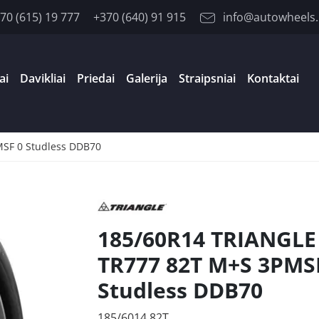
70 (615) 19 777
+370 (640) 91 915
info@autowheels.
ai
Davikliai
Priedai
Galerija
Straipsniai
Kontaktai
SF 0 Studless DDB70
185/60R14 TRIANGLE
TR777 82T M+S 3PMS
Studless DDB70
185/6014 82T