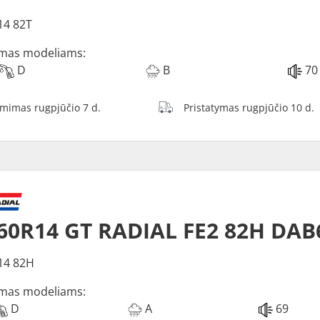
14 82T
mas modeliams:
D
B
70
ėmimas rugpjūčio 7 d.
Pristatymas rugpjūčio 10 d.
60R14 GT RADIAL FE2 82H DAB
14 82H
mas modeliams:
D
A
69