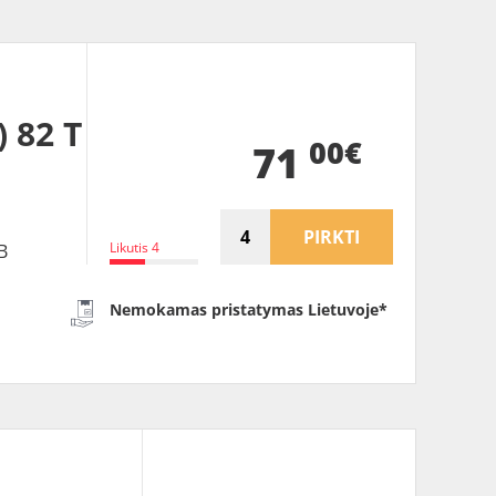
 82 T
00€
71
PIRKTI
Likutis 4
B
Nemokamas pristatymas Lietuvoje*