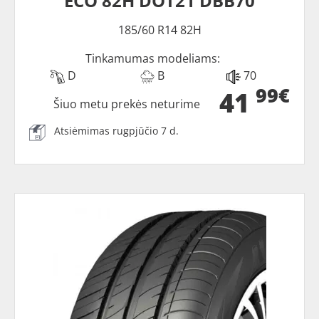
ECO 82H DOT21 DBB70
185/60 R14 82H
Tinkamumas modeliams:
D
B
70
99€
41
Šiuo metu prekės neturime
Atsiėmimas rugpjūčio 7 d.