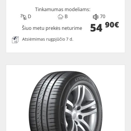
Tinkamumas modeliams:
D
B
70
90€
54
Šiuo metu prekės neturime
Atsiėmimas rugpjūčio 7 d.