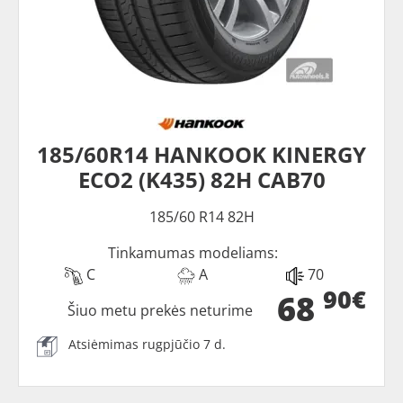
185/60R14 HANKOOK KINERGY
ECO2 (K435) 82H CAB70
185/60 R14 82H
Tinkamumas modeliams:
C
A
70
90€
68
Šiuo metu prekės neturime
Atsiėmimas rugpjūčio 7 d.