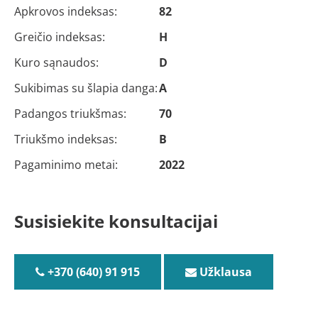
Apkrovos indeksas:
82
Greičio indeksas:
H
Kuro sąnaudos:
D
Sukibimas su šlapia danga:
A
Padangos triukšmas:
70
Triukšmo indeksas:
B
Pagaminimo metai:
2022
Susisiekite konsultacijai
+370 (640) 91 915
Užklausa