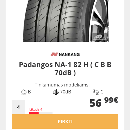
Padangos NA-1 82 H ( C B B
70dB )
Tinkamumas modeliams:
B
70dB
C
99€
56
Likutis 4
PIRKTI