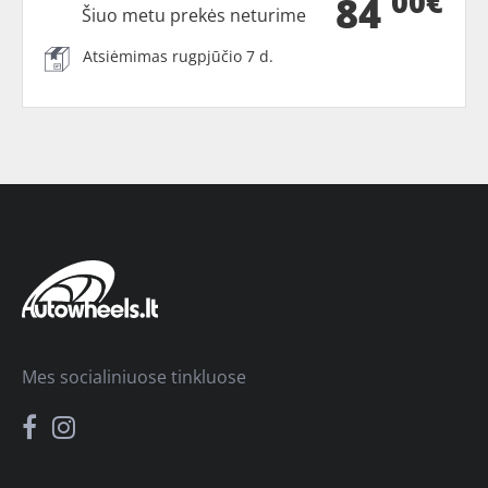
00€
84
Šiuo metu prekės neturime
Atsiėmimas rugpjūčio 7 d.
Mes socialiniuose tinkluose