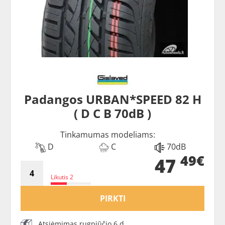
Padangos URBAN*SPEED 82 H
( D C B 70dB )
Tinkamumas modeliams:
D
C
70dB
49€
47
Likutis 2
PIRKTI
Atsiėmimas rugpjūčio 6 d.