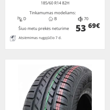
185/60 R14 82H
Tinkamumas modeliams:
D
B
70
69€
53
Šiuo metu prekės neturime
Atsiėmimas rugpjūčio 7 d.