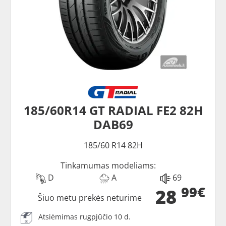
185/60R14 GT RADIAL FE2 82H
DAB69
185/60 R14 82H
Tinkamumas modeliams:
D
A
69
99€
28
Šiuo metu prekės neturime
Atsiėmimas rugpjūčio 10 d.