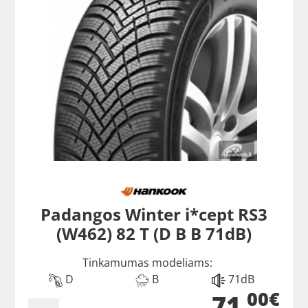
Padangos Winter i*cept RS3
(W462) 82 T (D B B 71dB)
Tinkamumas modeliams:
D
B
71dB
00€
71