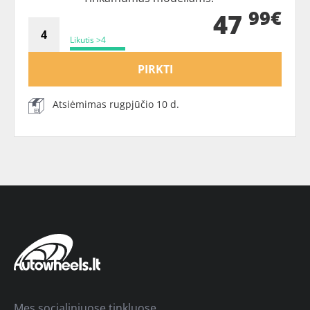
99€
47
Likutis >4
PIRKTI
Atsiėmimas rugpjūčio 10 d.
Mes socialiniuose tinkluose