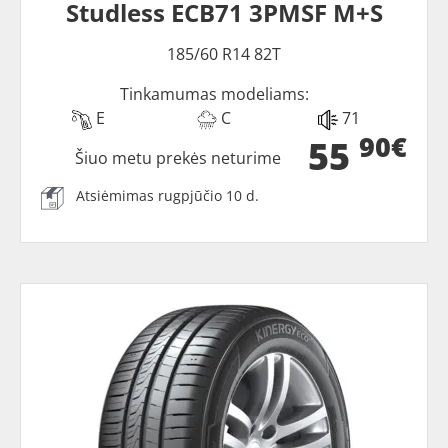
Studless ECB71 3PMSF M+S
185/60 R14 82T
Tinkamumas modeliams:
E
C
71
90€
55
Šiuo metu prekės neturime
Atsiėmimas rugpjūčio 10 d.