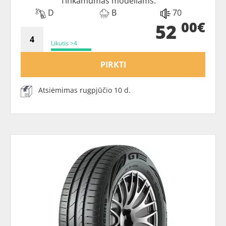
Tinkamumas modeliams:
D
B
70
00€
52
Likutis >4
PIRKTI
Atsiėmimas rugpjūčio 10 d.