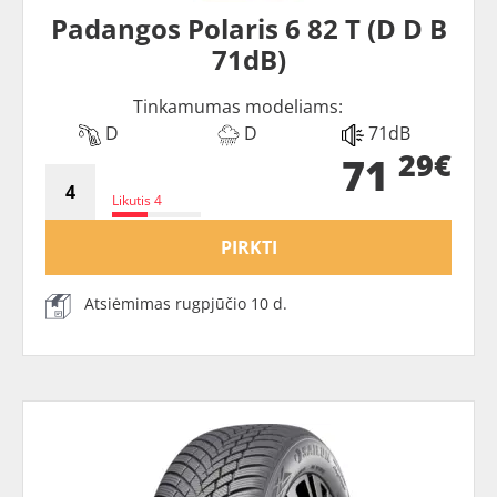
Padangos Polaris 6 82 T (D D B
71dB)
Tinkamumas modeliams:
D
D
71dB
29€
71
Likutis 4
PIRKTI
Atsiėmimas rugpjūčio 10 d.