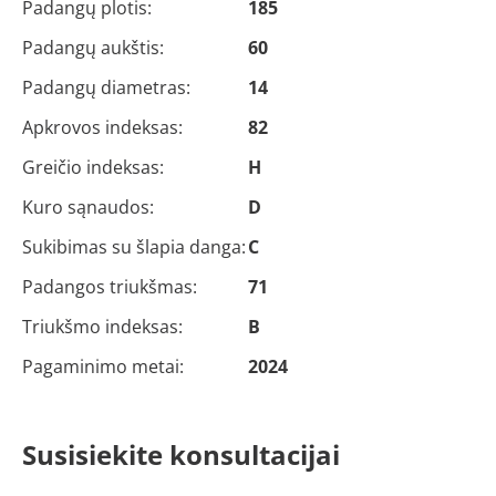
Padangų plotis:
185
Padangų aukštis:
60
Padangų diametras:
14
Apkrovos indeksas:
82
Greičio indeksas:
H
Kuro sąnaudos:
D
Sukibimas su šlapia danga:
C
Padangos triukšmas:
71
Triukšmo indeksas:
B
Pagaminimo metai:
2024
Susisiekite konsultacijai