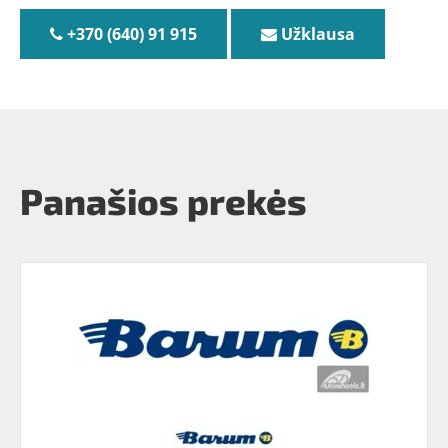
+370 (640) 91 915
Užklausa
Panašios prekės