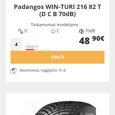
Padangos WIN-TURI 216 82 T
(D C B 70dB)
Tinkamumas modeliams:
D
C
70dB
90€
48
Likutis 4
PIRKTI
Atsiėmimas rugpjūčio 10 d.