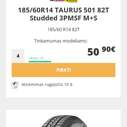
185/60R14 TAURUS 501 82T
Studded 3PMSF M+S
185/60 R14 82T
Tinkamumas modeliams:
90€
50
Likutis >4
PIRKTI
Atsiėmimas rugpjūčio 10 d.