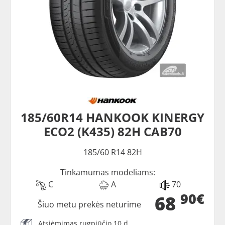
185/60R14 HANKOOK KINERGY
ECO2 (K435) 82H CAB70
185/60 R14 82H
Tinkamumas modeliams:
C
A
70
90€
68
Šiuo metu prekės neturime
Atsiėmimas rugpjūčio 10 d.