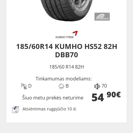
185/60R14 KUMHO HS52 82H
DBB70
185/60 R14 82H
Tinkamumas modeliams:
D
B
70
90€
54
Šiuo metu prekės neturime
Atsiėmimas rugpjūčio 10 d.