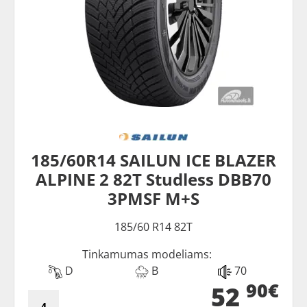
185/60R14 SAILUN ICE BLAZER
ALPINE 2 82T Studless DBB70
3PMSF M+S
185/60 R14 82T
Tinkamumas modeliams:
D
B
70
90€
52