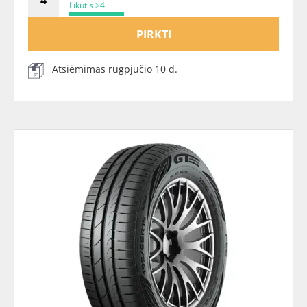
Likutis >4
PIRKTI
Atsiėmimas rugpjūčio 10 d.