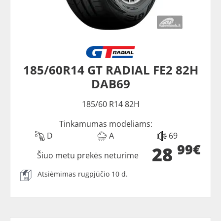
185/60R14 GT RADIAL FE2 82H
DAB69
185/60 R14 82H
Tinkamumas modeliams:
D
A
69
99€
28
Šiuo metu prekės neturime
Atsiėmimas rugpjūčio 10 d.