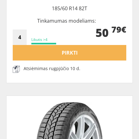
185/60 R14 82T
Tinkamumas modeliams:
79€
50
Likutis >4
PIRKTI
Atsiėmimas rugpjūčio 10 d.