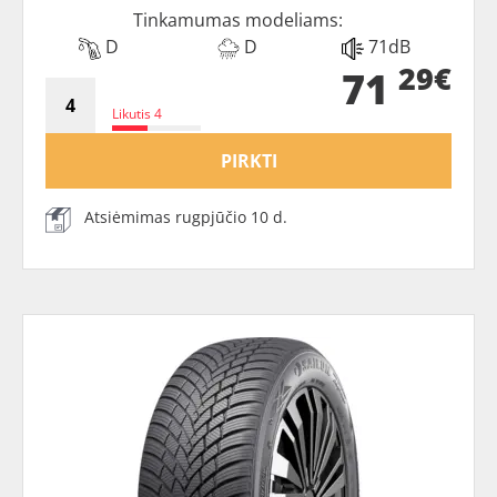
Tinkamumas modeliams:
D
D
71dB
29€
71
Likutis 4
PIRKTI
Atsiėmimas rugpjūčio 10 d.