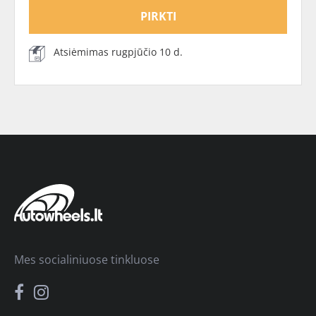
PIRKTI
Atsiėmimas rugpjūčio 10 d.
Mes socialiniuose tinkluose