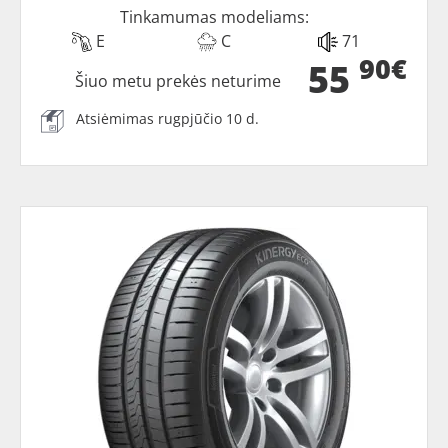
Tinkamumas modeliams:
E
C
71
90€
55
Šiuo metu prekės neturime
Atsiėmimas rugpjūčio 10 d.