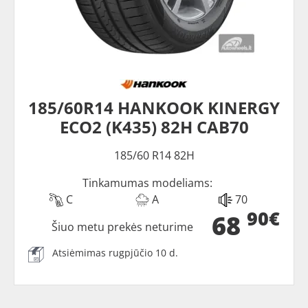
185/60R14 HANKOOK KINERGY
ECO2 (K435) 82H CAB70
185/60 R14 82H
Tinkamumas modeliams:
C
A
70
90€
68
Šiuo metu prekės neturime
Atsiėmimas rugpjūčio 10 d.