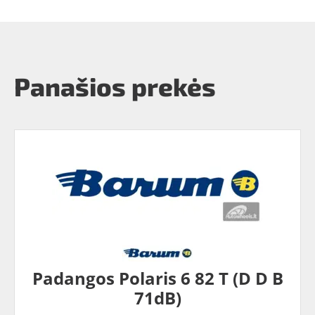
Panašios prekės
Padangos Polaris 6 82 T (D D B
71dB)