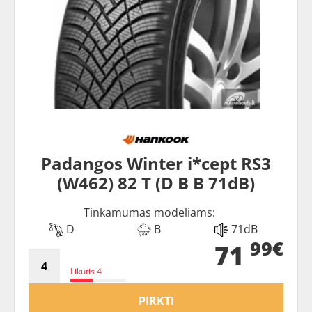
Padangos Winter i*cept RS3
(W462) 82 T (D B B 71dB)
Tinkamumas modeliams:
D
B
71dB
99€
71
Likutis 4
PIRKTI