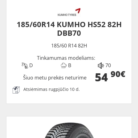
185/60R14 KUMHO HS52 82H
DBB70
185/60 R14 82H
Tinkamumas modeliams:
D
B
70
90€
54
Šiuo metu prekės neturime
Atsiėmimas rugpjūčio 10 d.