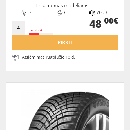
Tinkamumas modeliams:
D
C
70dB
00€
48
Likutis 4
PIRKTI
Atsiėmimas rugpjūčio 10 d.