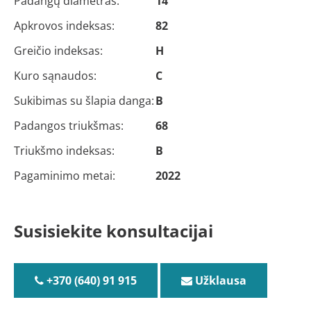
Padangų diametras:
14
Apkrovos indeksas:
82
Greičio indeksas:
H
Kuro sąnaudos:
C
Sukibimas su šlapia danga:
B
Padangos triukšmas:
68
Triukšmo indeksas:
B
Pagaminimo metai:
2022
Susisiekite konsultacijai
+370 (640) 91 915
Užklausa