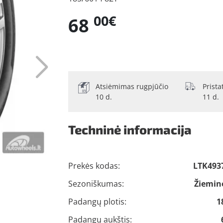
00€
68
Atsiėmimas rugpjūčio
Prist
10 d.
11 d.
Techninė informacija
Prekės kodas:
LTK493
Sezoniškumas:
Žiemin
Padangų plotis:
1
Padangų aukštis: