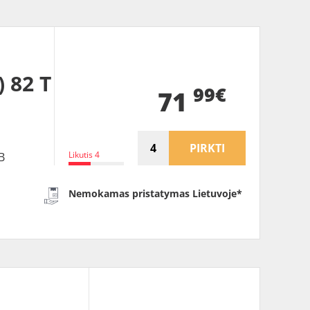
 82 T
99€
71
PIRKTI
Likutis 4
B
Nemokamas pristatymas Lietuvoje*