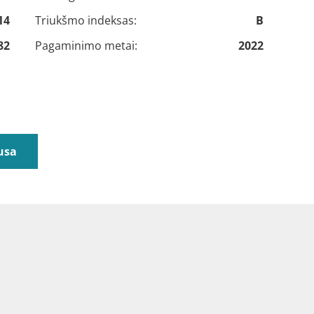
14
Triukšmo indeksas:
B
82
Pagaminimo metai:
2022
usa