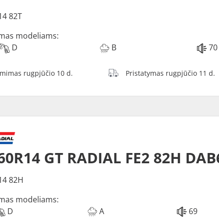
14 82T
mas modeliams:
D
B
70
ėmimas rugpjūčio 10 d.
Pristatymas rugpjūčio 11 d.
60R14 GT RADIAL FE2 82H DAB
14 82H
mas modeliams:
D
A
69