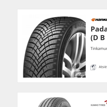
Pada
(D B
Tinkamu
Atsi