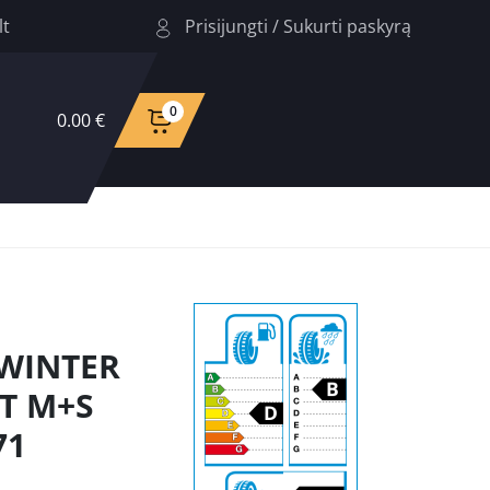
Prisijungti
/
Sukurti paskyrą
lt
0
0.00 €
 WINTER
2T M+S
71