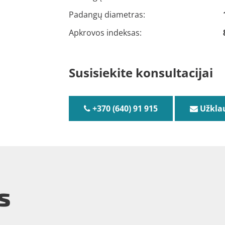
Padangų diametras:
Apkrovos indeksas:
Susisiekite konsultacijai
+370 (640) 91 915
Užkla
s