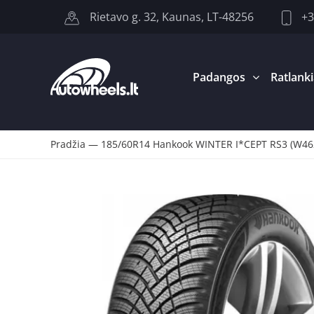
+3
Rietavo g. 32, Kaunas, LT-48256
Padangos
Ratlanki
Pradžia
—
185/60R14 Hankook WINTER I*CEPT RS3 (W46