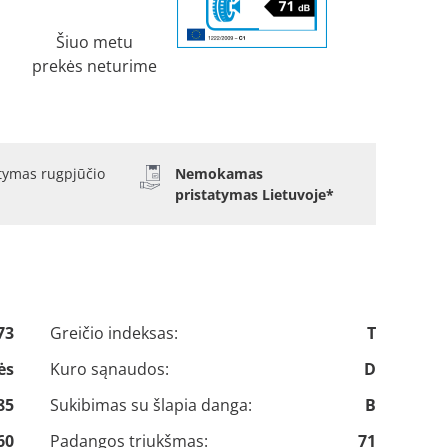
Šiuo metu
prekės neturime
atymas rugpjūčio
Nemokamas
pristatymas Lietuvoje*
73
Greičio indeksas:
T
ės
Kuro sąnaudos:
D
85
Sukibimas su šlapia danga:
B
60
Padangos triukšmas:
71