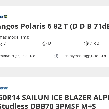
ngos Polaris 6 82 T (D D B 71d
mas modeliams:
D
D
71dB
ėmimas rugpjūčio 10 d.
Pristatymas rugpjūčio 10 d.
60R14 SAILUN ICE BLAZER ALP
Studless DBB70 3PMSF M+S