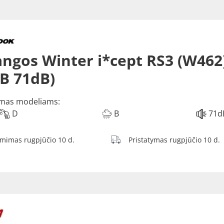
ngos Winter i*cept RS3 (W462)
 B 71dB)
mas modeliams:
D
B
71d
ėmimas rugpjūčio 10 d.
Pristatymas rugpjūčio 10 d.