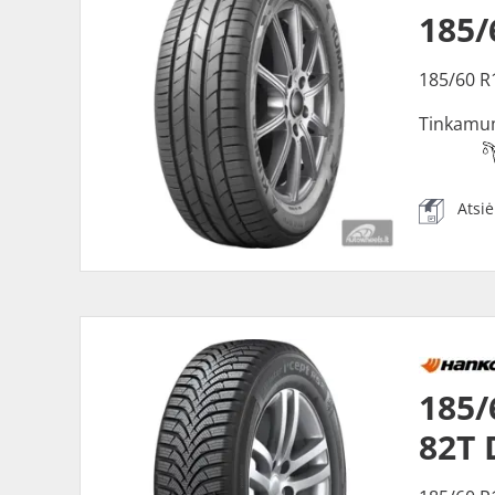
185
185/60 R
Tinkamu
Atsi
185/
82T 