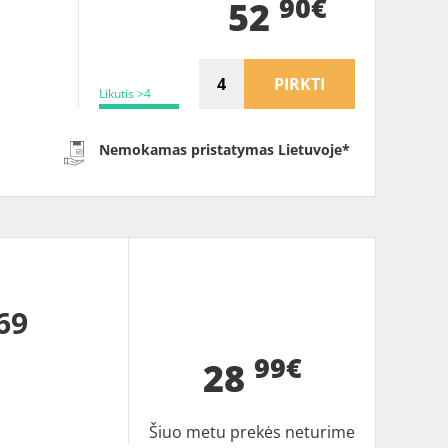
90€
52
PIRKTI
Likutis >4
Nemokamas pristatymas Lietuvoje*
69
99€
28
Šiuo metu prekės neturime