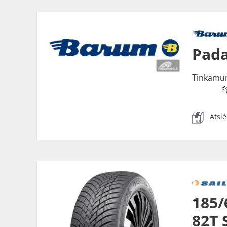
Pada
Tinkamu
Atsi
185/
82T 