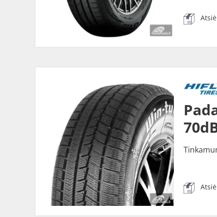
Atsi
Pada
70dB
Tinkamu
Atsi