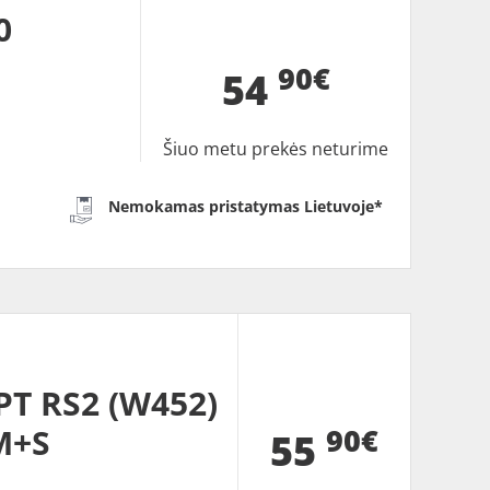
0
90€
54
Šiuo metu prekės neturime
Nemokamas pristatymas Lietuvoje*
T RS2 (W452)
90€
M+S
55