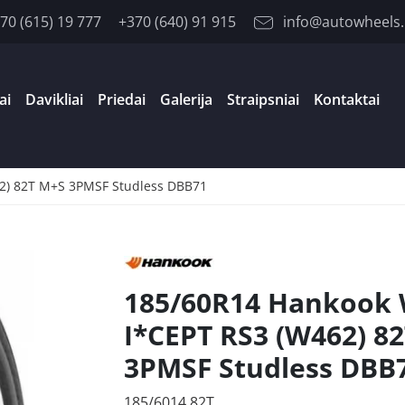
70 (615) 19 777
+370 (640) 91 915
info@autowheels.
ai
Davikliai
Priedai
Galerija
Straipsniai
Kontaktai
2) 82T M+S 3PMSF Studless DBB71
185/60R14 Hankook
I*CEPT RS3 (W462) 8
3PMSF Studless DBB
185/6014 82T