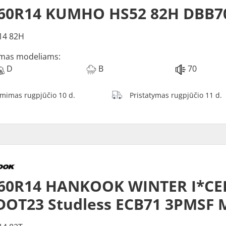
/60R14 KUMHO HS52 82H DBB7
14 82H
mas modeliams:
D
B
70
ėmimas rugpjūčio 10 d.
Pristatymas rugpjūčio 11 d.
60R14 HANKOOK WINTER I*CEP
DOT23 Studless ECB71 3PMSF 