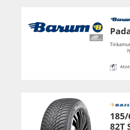
Pada
Tinkamu
Atsi
185/
82T 