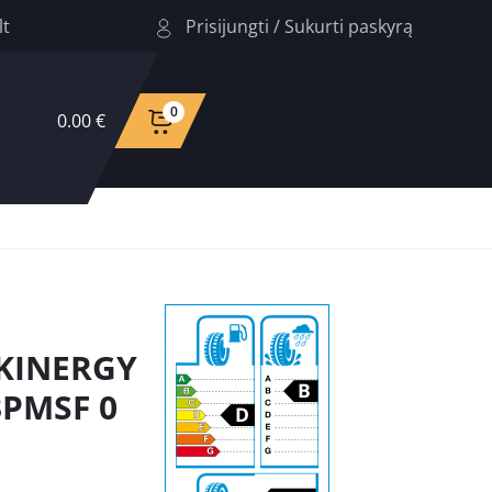
Prisijungti
/
Sukurti paskyrą
lt
0
0.00 €
 KINERGY
3PMSF 0