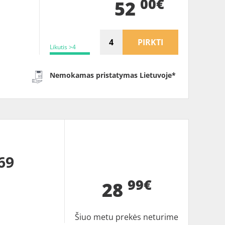
00€
52
PIRKTI
Likutis >4
Nemokamas pristatymas Lietuvoje*
69
99€
28
Šiuo metu prekės neturime