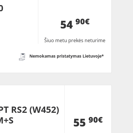
0
90€
54
Šiuo metu prekės neturime
Nemokamas pristatymas Lietuvoje*
T RS2 (W452)
90€
M+S
55