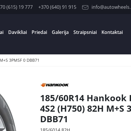
70 (615) 19 777
+370 (640) 91 915
info@autowheels.
ai
Davikliai
Priedai
Galerija
Straipsniai
Kontaktai
 M+S 3PMSF 0 DBB71
185/60R14 Hankook
4S2 (H750) 82H M+S 
DBB71
185/6014 82H