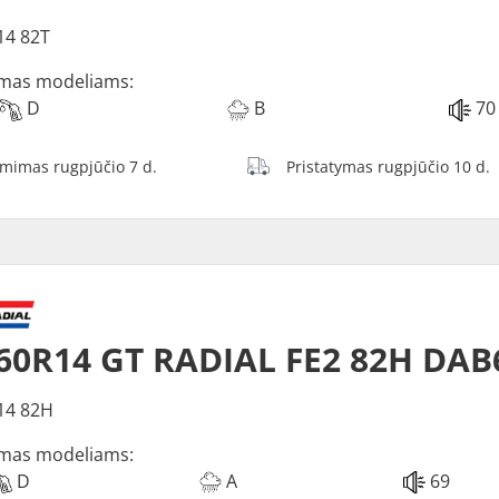
14 82T
mas modeliams:
D
B
70
ėmimas rugpjūčio 7 d.
Pristatymas rugpjūčio 10 d.
60R14 GT RADIAL FE2 82H DAB
14 82H
mas modeliams:
D
A
69