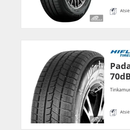
Atsi
Pada
70dB
Tinkamu
Atsi