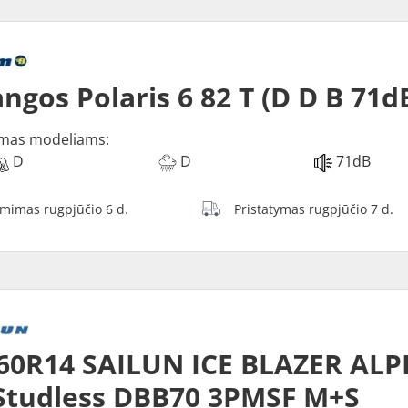
ngos Polaris 6 82 T (D D B 71d
mas modeliams:
D
D
71dB
ėmimas rugpjūčio 6 d.
Pristatymas rugpjūčio 7 d.
60R14 SAILUN ICE BLAZER ALP
Studless DBB70 3PMSF M+S