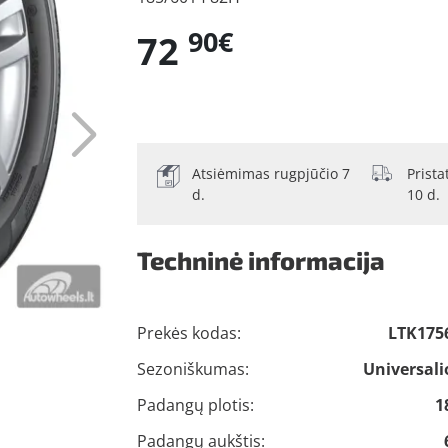
90€
72
Atsiėmimas rugpjūčio 7
Prist
d.
10 d.
Techninė informacija
Prekės kodas:
LTK175
Sezoniškumas:
Universali
Padangų plotis:
1
Padangų aukštis: