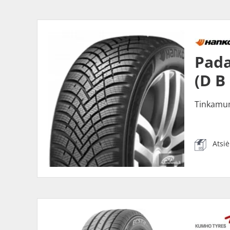
Pada
(D B
Tinkamu
Atsi