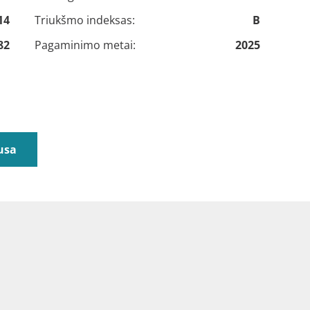
14
Triukšmo indeksas:
B
82
Pagaminimo metai:
2025
usa