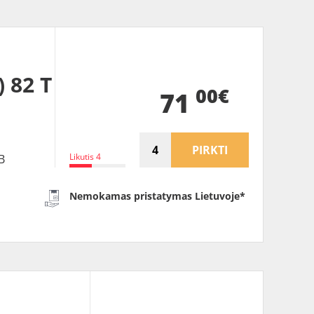
 82 T
00€
71
PIRKTI
Likutis 4
B
Nemokamas pristatymas Lietuvoje*