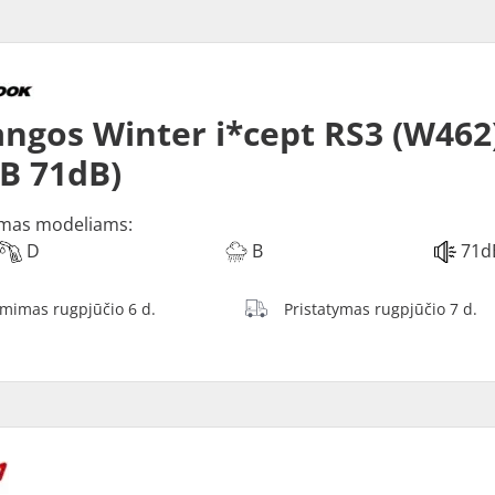
ngos Winter i*cept RS3 (W462)
 B 71dB)
mas modeliams:
D
B
71d
ėmimas rugpjūčio 6 d.
Pristatymas rugpjūčio 7 d.