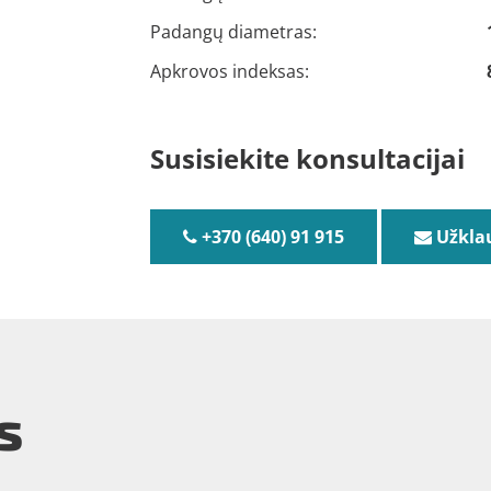
Padangų diametras:
Apkrovos indeksas:
Susisiekite konsultacijai
+370 (640) 91 915
Užkla
s