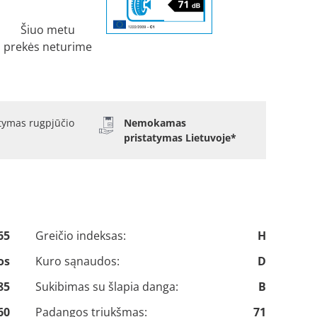
Šiuo metu
prekės neturime
atymas rugpjūčio
Nemokamas
pristatymas Lietuvoje*
65
Greičio indeksas:
H
os
Kuro sąnaudos:
D
85
Sukibimas su šlapia danga:
B
60
Padangos triukšmas:
71