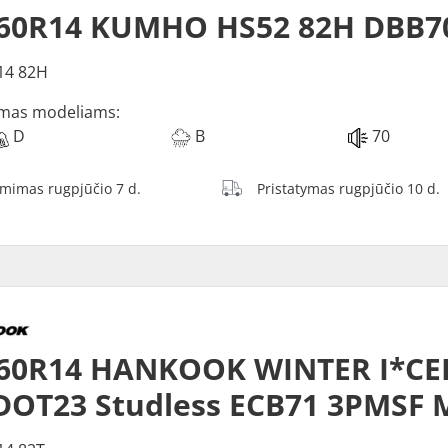
/60R14 KUMHO HS52 82H DBB7
14 82H
mas modeliams:
D
B
70
ėmimas rugpjūčio 7 d.
Pristatymas rugpjūčio 10 d.
60R14 HANKOOK WINTER I*CEP
DOT23 Studless ECB71 3PMSF 