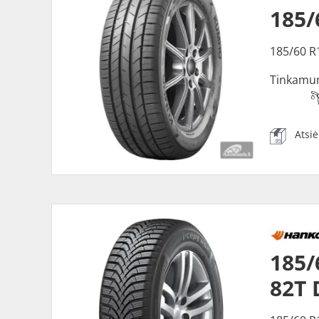
185
185/60 R
Tinkamu
Atsi
185/
82T 