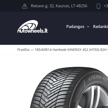
+3
Rietavo g. 32, Kaunas, LT-48256
Padangos
Ratlanki
Pradžia
—
185/60R14 Hankook KINERGY 4S2 (H750) 82H