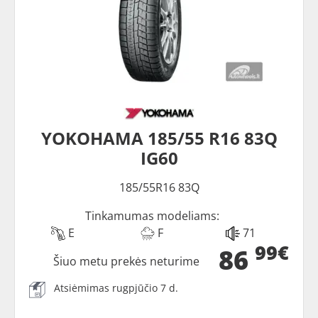
YOKOHAMA 185/55 R16 83Q
IG60
185/55R16 83Q
Tinkamumas modeliams:
E
F
71
99€
86
Šiuo metu prekės neturime
Atsiėmimas rugpjūčio 7 d.