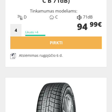
C B 71dB)
Tinkamumas modeliams:
D
C
71dB
99€
94
Likutis >4
PIRKTI
Atsiėmimas rugpjūčio 6 d.