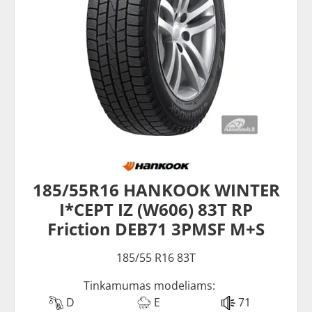
185/55R16 HANKOOK WINTER
I*CEPT IZ (W606) 83T RP
Friction DEB71 3PMSF M+S
185/55 R16 83T
Tinkamumas modeliams:
D
E
71