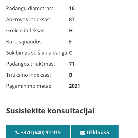
Padangų diametras:
16
Apkrovos indeksas:
87
Greičio indeksas:
H
Kuro sąnaudos:
E
Sukibimas su šlapia danga:
C
Padangos triukšmas:
71
Triukšmo indeksas:
B
Pagaminimo metai:
2021
Susisiekite konsultacijai
+370 (640) 91 915
Užklausa