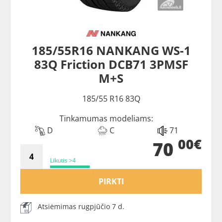
185/55R16 NANKANG WS-1
83Q Friction DCB71 3PMSF
M+S
185/55 R16 83Q
Tinkamumas modeliams:
D
C
71
00€
70
Likutis >4
PIRKTI
Atsiėmimas rugpjūčio 7 d.