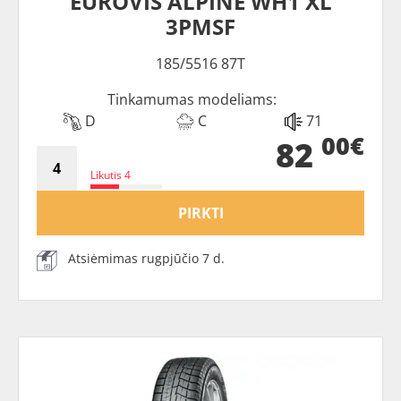
EUROVIS ALPINE WH1 XL
3PMSF
185/5516 87T
Tinkamumas modeliams:
D
C
71
00€
82
Likutis 4
PIRKTI
Atsiėmimas rugpjūčio 7 d.