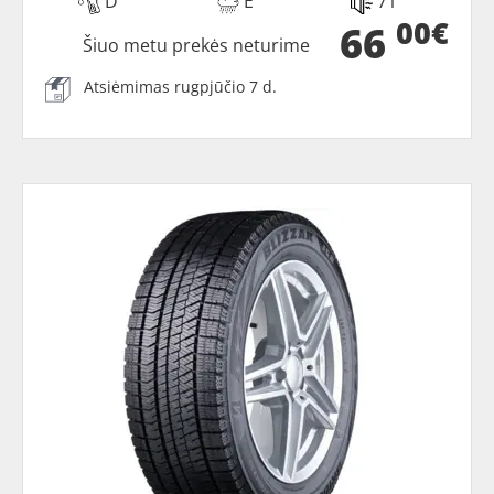
D
E
71
00€
66
Šiuo metu prekės neturime
Atsiėmimas rugpjūčio 7 d.