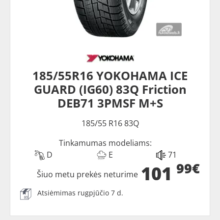
185/55R16 YOKOHAMA ICE
GUARD (IG60) 83Q Friction
DEB71 3PMSF M+S
185/55 R16 83Q
Tinkamumas modeliams:
D
E
71
99€
101
Šiuo metu prekės neturime
Atsiėmimas rugpjūčio 7 d.