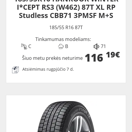
I*CEPT RS3 (W462) 87T XL RP
Studless CBB71 3PMSF M+S
185/55 R16 87T
Tinkamumas modeliams:
C
B
71
19€
116
Šiuo metu prekės neturime
Atsiėmimas rugpjūčio 7 d.