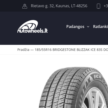
+3
Rietavo g. 32, Kaunas, LT-48256
Padangos
Ratlanki
Pradžia
—
185/55R16 BRIDGESTONE BLIZZAK ICE 83S DO