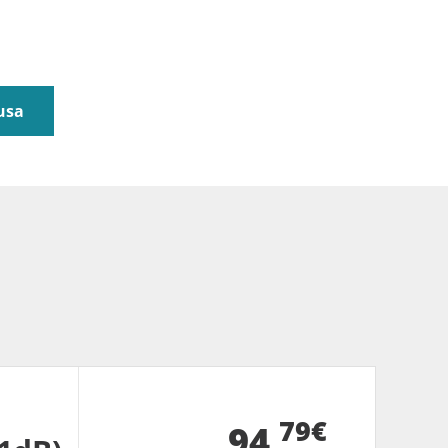
usa
79€
94