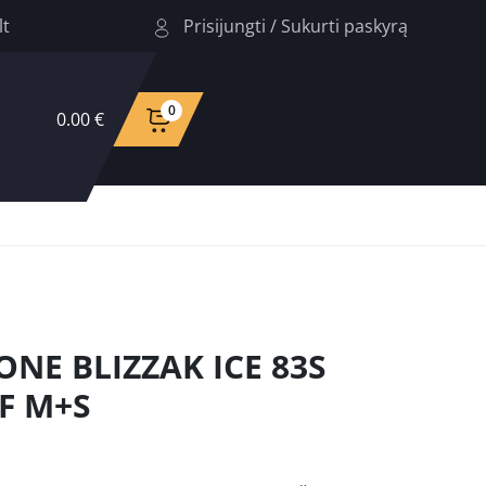
Prisijungti
/
Sukurti paskyrą
lt
0
0.00 €
ONE BLIZZAK ICE 83S
SF M+S