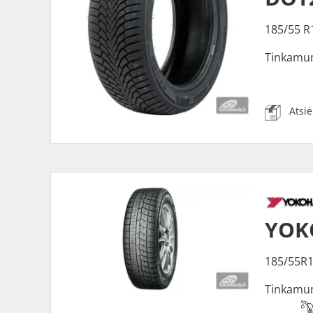
185/55 R
Tinkamu
Atsi
YOK
185/55R
Tinkamu