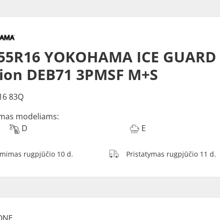
55R16 YOKOHAMA ICE GUARD (
tion DEB71 3PMSF M+S
16 83Q
mas modeliams:
D
E
ėmimas rugpjūčio 10 d.
Pristatymas rugpjūčio 11 d.
ONE