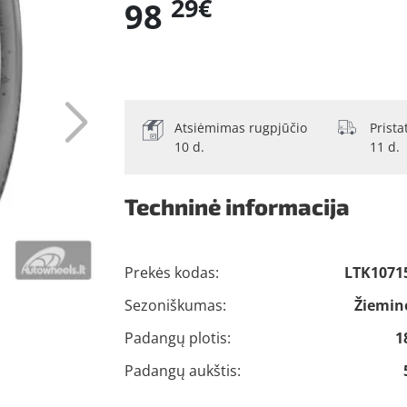
29€
98
Atsiėmimas rugpjūčio
Prist
10 d.
11 d.
Techninė informacija
Prekės kodas:
LTK1071
Sezoniškumas:
Žiemin
Padangų plotis:
1
Padangų aukštis: