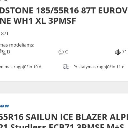
DSTONE 185/55R16 87T EUROV
INE WH1 XL 3PMSF
 87T
mas modeliams:
D
C
71
ėmimas rugpjūčio 10 d.
Pristatymas rugpjūčio 11 d.
55R16 SAILUN ICE BLAZER ALP
1 Studless ECB71 3PMSF M+S