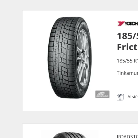
185/
Fric
185/55 R
Tinkamu
Atsi
ROADST