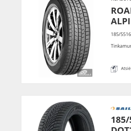
ROA
ALP
185/5516
Tinkamu
Atsi
185/
DOT2