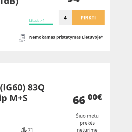
71dB)
PIRKTI
Likutis >4
Nemokamas pristatymas Lietuvoje*
IG60) 83Q
00€
ip M+S
66
Šiuo metu
prekės
71
neturime