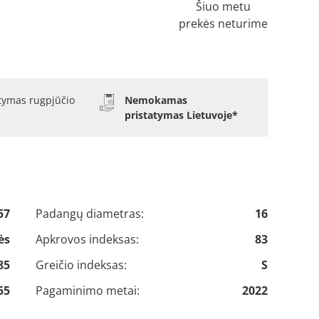
Šiuo metu
prekės neturime
atymas rugpjūčio
Nemokamas
pristatymas Lietuvoje*
57
Padangų diametras:
16
ės
Apkrovos indeksas:
83
85
Greičio indeksas:
S
55
Pagaminimo metai:
2022