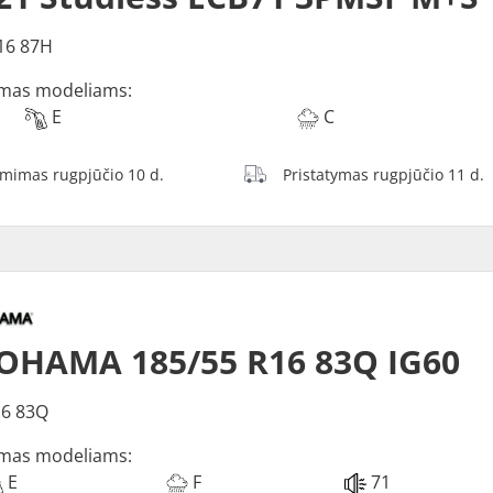
16 87H
mas modeliams:
E
C
ėmimas rugpjūčio 10 d.
Pristatymas rugpjūčio 11 d.
OHAMA 185/55 R16 83Q IG60
16 83Q
mas modeliams:
E
F
71