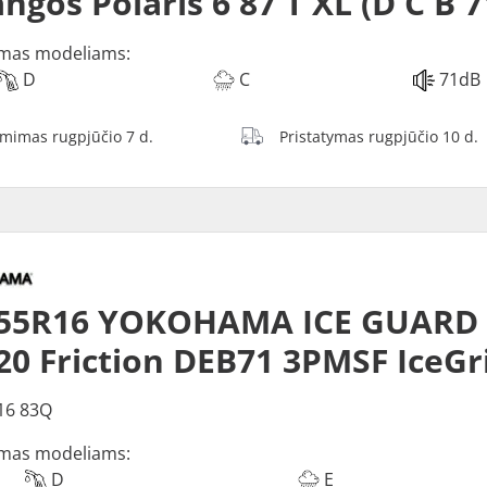
ngos Polaris 6 87 T XL (D C B 
mas modeliams:
D
C
71dB
ėmimas rugpjūčio 7 d.
Pristatymas rugpjūčio 10 d.
55R16 YOKOHAMA ICE GUARD (
0 Friction DEB71 3PMSF IceGr
16 83Q
mas modeliams:
D
E