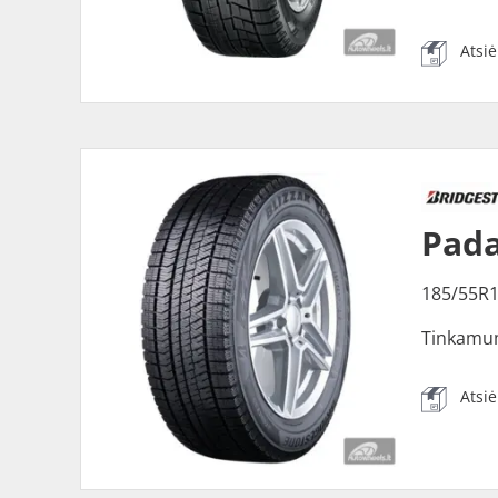
Atsi
Pada
185/55R
Tinkamu
Atsi