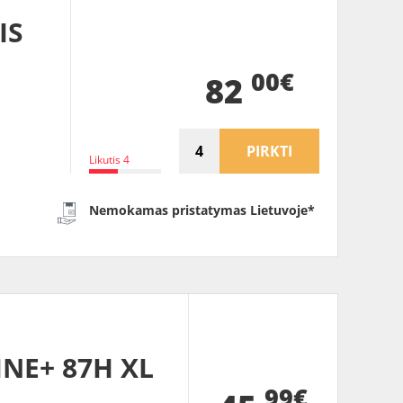
IS
00€
82
PIRKTI
Likutis 4
Nemokamas pristatymas Lietuvoje*
INE+ 87H XL
99€