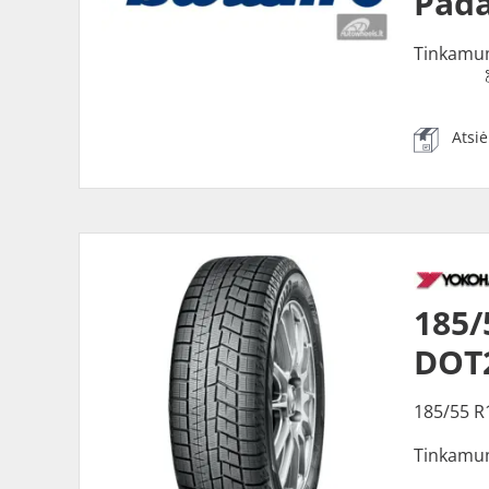
Pada
Tinkamu
Atsi
185/
DOT2
185/55 R
Tinkamu