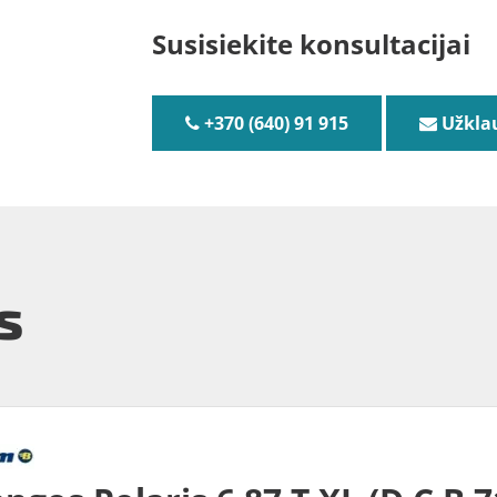
Susisiekite konsultacijai
+370 (640) 91 915
Užkla
s