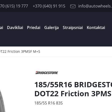
70 (615) 19 777
+370 (640) 91 915
info@autowheels.
ai
Davikliai
Priedai
Galerija
Straipsniai
Kontaktai
T22 Friction 3PMSF M+S
185/55R16 BRIDGEST
DOT22 Friction 3PM
185/55 R16 83S