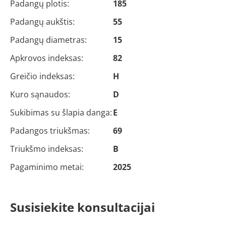
Padangų plotis:
185
Padangų aukštis:
55
Padangų diametras:
15
Apkrovos indeksas:
82
Greičio indeksas:
H
Kuro sąnaudos:
D
Sukibimas su šlapia danga:
E
Padangos triukšmas:
69
Triukšmo indeksas:
B
Pagaminimo metai:
2025
Susisiekite konsultacijai