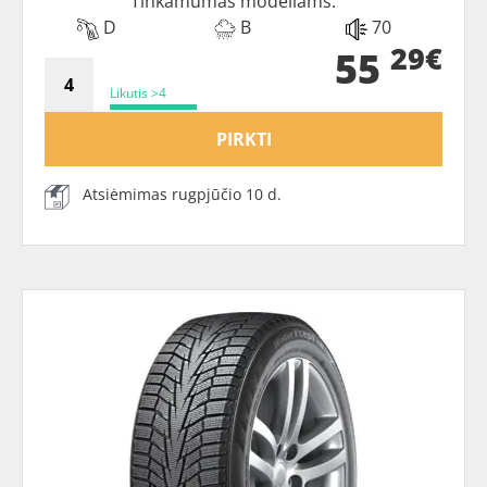
Tinkamumas modeliams:
D
B
70
29€
55
Likutis >4
PIRKTI
Atsiėmimas rugpjūčio 10 d.