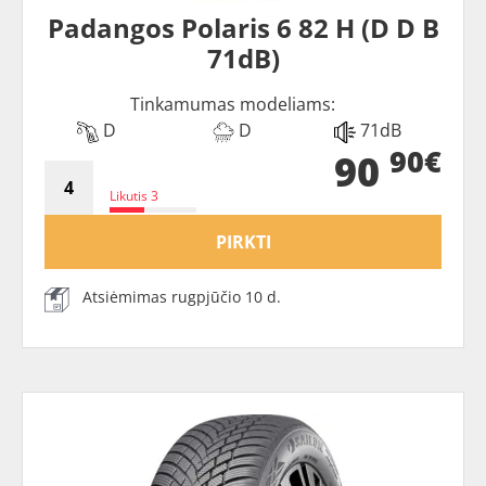
Padangos Polaris 6 82 H (D D B
71dB)
Tinkamumas modeliams:
D
D
71dB
90€
90
Likutis 3
PIRKTI
Atsiėmimas rugpjūčio 10 d.