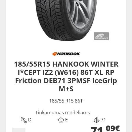
185/55R15 HANKOOK WINTER
I*CEPT IZ2 (W616) 86T XL RP
Friction DEB71 3PMSF IceGrip
M+S
185/55 R15 86T
Tinkamumas modeliams:
D
E
71
09€
71