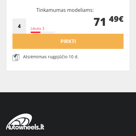
Tinkamumas modeliams:
49€
71
Likutis 3
PIRKTI
Atsiėmimas rugpjūčio 10 d.