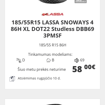
185/55R15 LASSA SNOWAYS 4
86H XL DOT22 Studless DBB69
3PMSF
185/55 R15 86H
Tinkamumas modeliams:
D
B
69
00€
58
Šiuo metu prekės neturime
Atsiėmimas rugpjūčio 10 d.