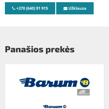
+370 (640) 91 915
Užklausa
Panašios prekės