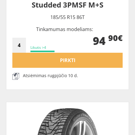
Studded 3PMSF M+S
185/55 R15 86T
Tinkamumas modeliams:
90€
94
Likutis >4
PIRKTI
Atsiėmimas rugpjūčio 10 d.