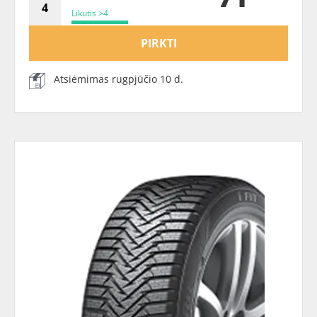
Likutis >4
PIRKTI
Atsiėmimas rugpjūčio 10 d.