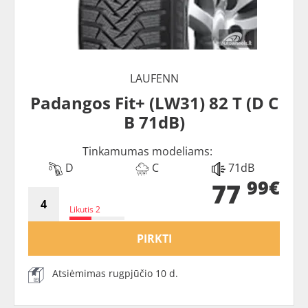
LAUFENN
Padangos Fit+ (LW31) 82 T (D C
B 71dB)
Tinkamumas modeliams:
D
C
71dB
99€
77
Likutis 2
PIRKTI
Atsiėmimas rugpjūčio 10 d.