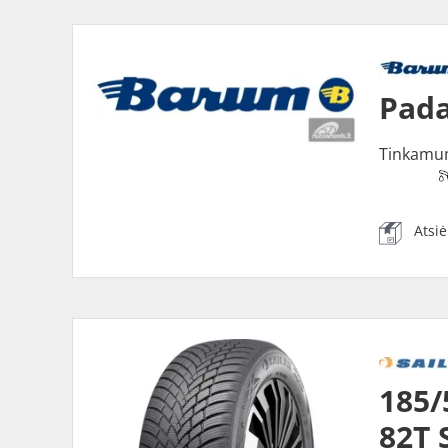
Pada
Tinkamu
Atsi
185/
82T 