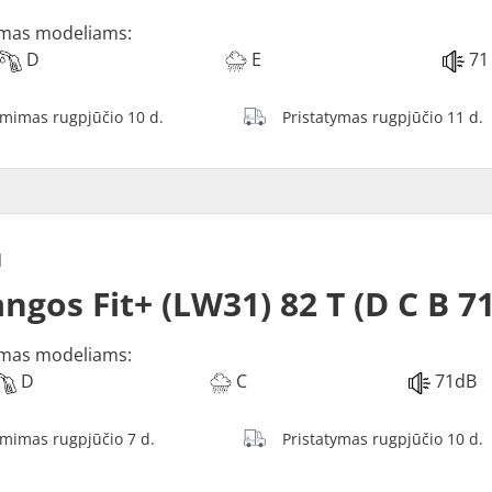
mas modeliams:
D
E
71
ėmimas rugpjūčio 10 d.
Pristatymas rugpjūčio 11 d.
N
ngos Fit+ (LW31) 82 T (D C B 7
mas modeliams:
D
C
71dB
ėmimas rugpjūčio 7 d.
Pristatymas rugpjūčio 10 d.