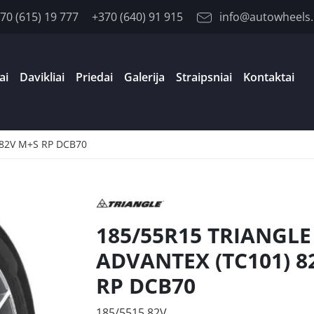
70 (615) 19 777
+370 (640) 91 915
info@autowheels.
ai
Davikliai
Priedai
Galerija
Straipsniai
Kontaktai
 82V M+S RP DCB70
185/55R15 TRIANGLE
ADVANTEX (TC101) 8
RP DCB70
185/5515 82V