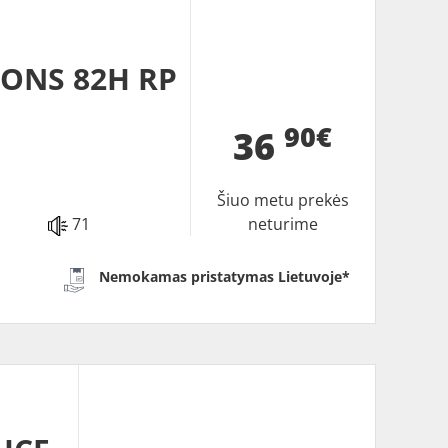
SONS 82H RP
90€
36
Šiuo metu prekės
71
neturime
Nemokamas pristatymas Lietuvoje*