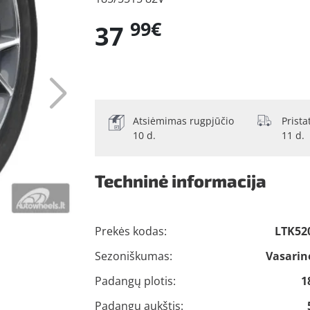
99€
37
Atsiėmimas rugpjūčio
Prist
10 d.
11 d.
Techninė informacija
Prekės kodas:
LTK52
Sezoniškumas:
Vasarin
Padangų plotis:
1
Padangų aukštis: