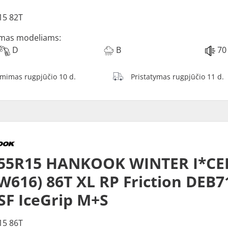
15 82T
mas modeliams:
D
B
70
ėmimas rugpjūčio 10 d.
Pristatymas rugpjūčio 11 d.
/55R15 HANKOOK WINTER I*CE
(W616) 86T XL RP Friction DEB7
F IceGrip M+S
15 86T