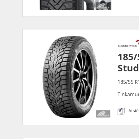
185/
Stu
185/55 R
Tinkamu
Atsi