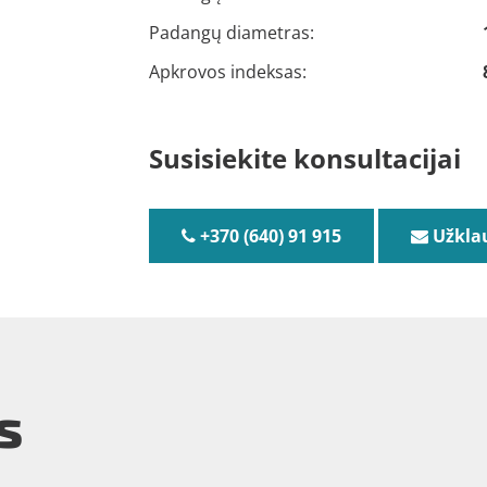
Padangų diametras:
Apkrovos indeksas:
Susisiekite konsultacijai
+370 (640) 91 915
Užkla
s