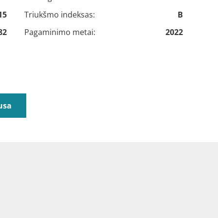
15
Triukšmo indeksas:
B
82
Pagaminimo metai:
2022
usa