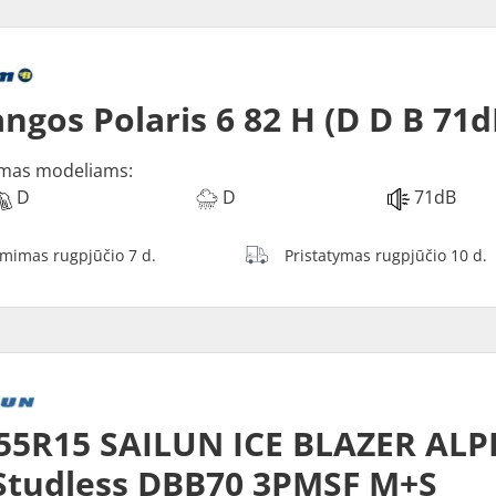
ngos Polaris 6 82 H (D D B 71d
mas modeliams:
D
D
71dB
ėmimas rugpjūčio 7 d.
Pristatymas rugpjūčio 10 d.
55R15 SAILUN ICE BLAZER ALP
Studless DBB70 3PMSF M+S