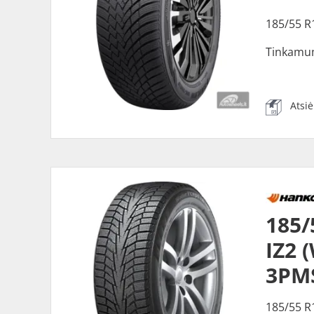
185/55 R
Tinkamu
Atsi
185
IZ2 
3PMS
185/55 R