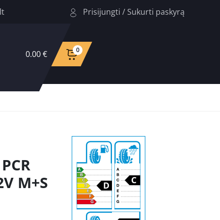
Prisijungti
/
Sukurti paskyrą
lt
0
0.00 €
 PCR
2V M+S