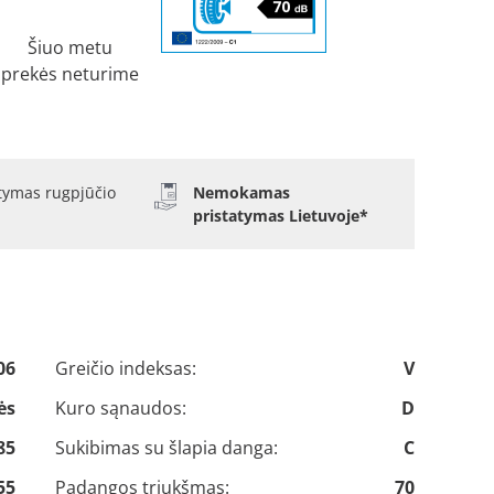
Šiuo metu
prekės neturime
atymas rugpjūčio
Nemokamas
pristatymas Lietuvoje*
06
Greičio indeksas:
V
ės
Kuro sąnaudos:
D
85
Sukibimas su šlapia danga:
C
55
Padangos triukšmas:
70