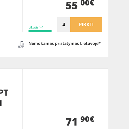
00€
55
PIRKTI
Likutis >4
Nemokamas pristatymas Lietuvoje*
PT
1
90€
71