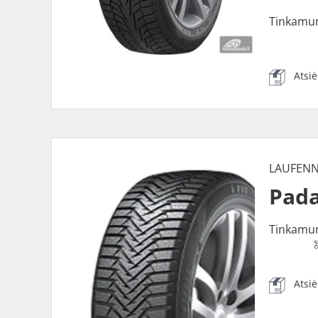
Tinkamu
Atsi
LAUFEN
Pada
Tinkamu
Atsi