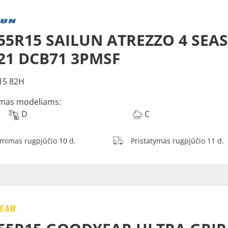
55R15 SAILUN ATREZZO 4 SEA
21 DCB71 3PMSF
15 82H
mas modeliams:
D
C
ėmimas rugpjūčio 10 d.
Pristatymas rugpjūčio 11 d.