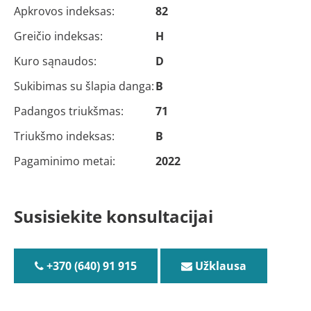
Apkrovos indeksas:
82
Greičio indeksas:
H
Kuro sąnaudos:
D
Sukibimas su šlapia danga:
B
Padangos triukšmas:
71
Triukšmo indeksas:
B
Pagaminimo metai:
2022
Susisiekite konsultacijai
+370 (640) 91 915
Užklausa