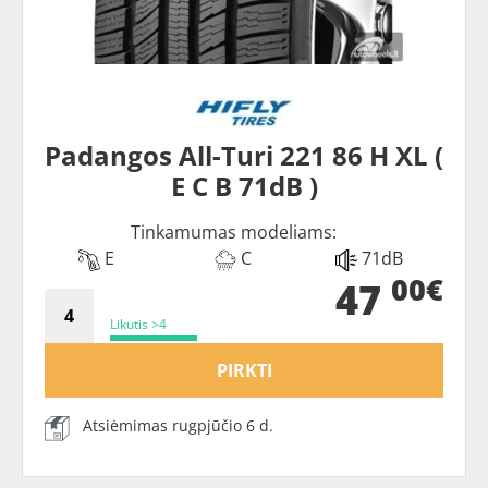
Padangos All-Turi 221 86 H XL (
E C B 71dB )
Tinkamumas modeliams:
E
C
71dB
00€
47
Likutis >4
PIRKTI
Atsiėmimas rugpjūčio 6 d.