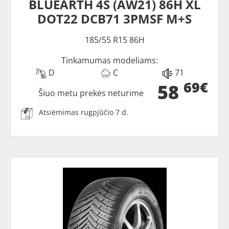
BLUEARTH 4S (AW21) 86H XL
DOT22 DCB71 3PMSF M+S
185/55 R15 86H
Tinkamumas modeliams:
D
C
71
69€
58
Šiuo metu prekės neturime
Atsiėmimas rugpjūčio 7 d.