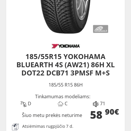
185/55R15 YOKOHAMA
BLUEARTH 4S (AW21) 86H XL
DOT22 DCB71 3PMSF M+S
185/55 R15 86H
Tinkamumas modeliams:
D
C
71
90€
58
Šiuo metu prekės neturime
Atsiėmimas rugpjūčio 7 d.