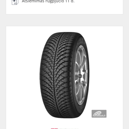
Atsiėmimas rugpjūčio 11 d.