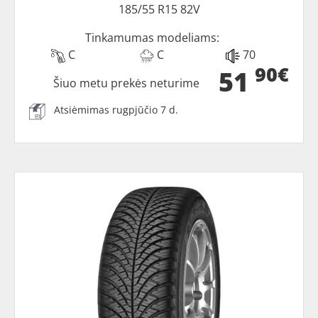
185/55 R15 82V
Tinkamumas modeliams:
C
C
70
90€
51
Šiuo metu prekės neturime
Atsiėmimas rugpjūčio 7 d.