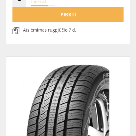
Likutis >4
PIRKTI
Atsiėmimas rugpjūčio 7 d.