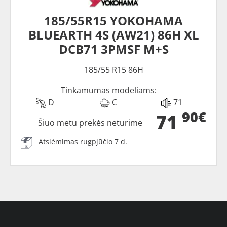
185/55R15 YOKOHAMA
BLUEARTH 4S (AW21) 86H XL
DCB71 3PMSF M+S
185/55 R15 86H
Tinkamumas modeliams:
D
C
71
90€
71
Šiuo metu prekės neturime
Atsiėmimas rugpjūčio 7 d.