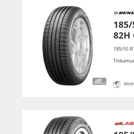
185
82H
185/55 R
Tinkamu
Atsi