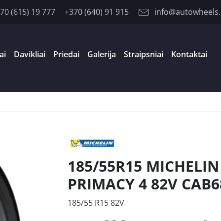
70 (615) 19 777
+370 (640) 91 915
info@autowheels.
ai
Davikliai
Priedai
Galerija
Straipsniai
Kontaktai
185/55R15 MICHELIN
PRIMACY 4 82V CAB6
185/55 R15 82V