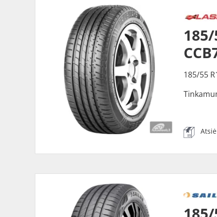
185/
CCB
185/55 R
Tinkamu
Atsi
185/