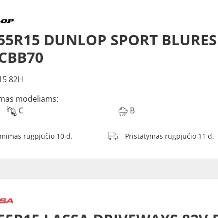
/55R15 DUNLOP SPORT BLURE
 CBB70
15 82H
mas modeliams:
C
B
ėmimas rugpjūčio 10 d.
Pristatymas rugpjūčio 11 d.