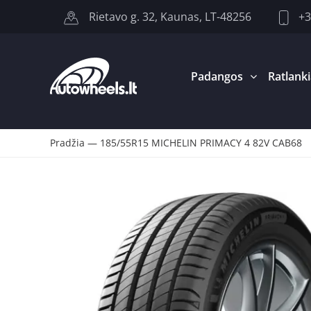
+3
Rietavo g. 32, Kaunas, LT-48256
Padangos
Ratlanki
Pradžia
—
185/55R15 MICHELIN PRIMACY 4 82V CAB68