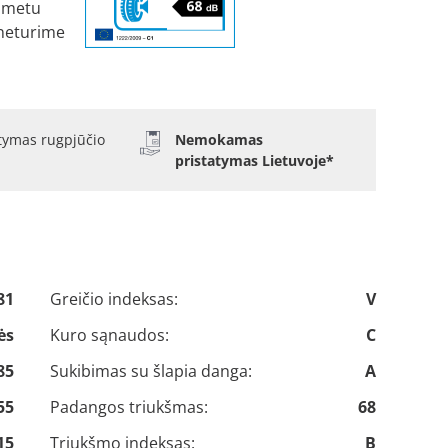
 metu
neturime
atymas rugpjūčio
Nemokamas
pristatymas Lietuvoje*
81
Greičio indeksas:
V
ės
Kuro sąnaudos:
C
85
Sukibimas su šlapia danga:
A
55
Padangos triukšmas:
68
15
Triukšmo indeksas:
B