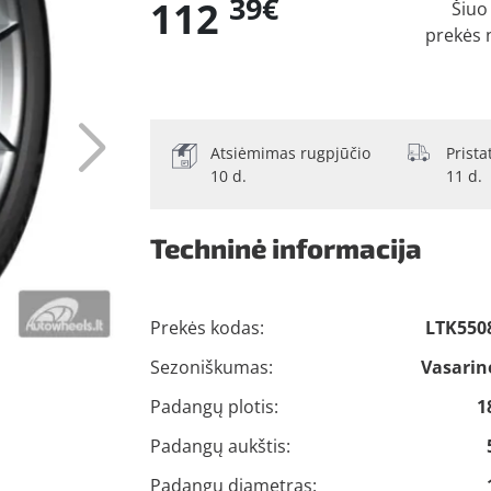
39€
112
Šiuo
prekės 
Atsiėmimas rugpjūčio
Prist
10 d.
11 d.
Techninė informacija
Prekės kodas:
LTK550
Sezoniškumas:
Vasarin
Padangų plotis:
1
Padangų aukštis:
Padangų diametras: