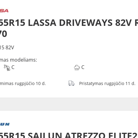
55R15 LASSA DRIVEWAYS 82V 
70
15 82V
mas modeliams:
C
C
ėmimas rugpjūčio 10 d.
Pristatymas rugpjūčio 11 d.
55R15 SAILUN ATREZZO ELITE2