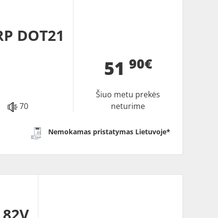
RP DOT21
90€
51
Šiuo metu prekės
70
neturime
Nemokamas pristatymas Lietuvoje*
 82V