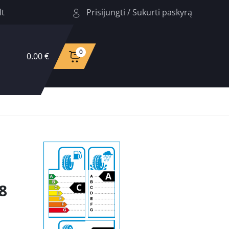
Prisijungti
/
Sukurti paskyrą
lt
0
0.00 €
8