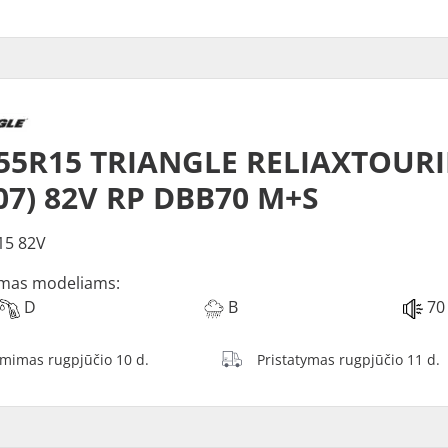
/55R15 TRIANGLE RELIAXTOUR
07) 82V RP DBB70 M+S
15 82V
mas modeliams:
D
B
70
ėmimas rugpjūčio 10 d.
Pristatymas rugpjūčio 11 d.