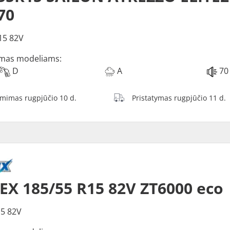
70
15 82V
mas modeliams:
D
A
70
ėmimas rugpjūčio 10 d.
Pristatymas rugpjūčio 11 d.
EX 185/55 R15 82V ZT6000 eco
5 82V