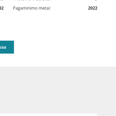
82
Pagaminimo metai:
2022
usa