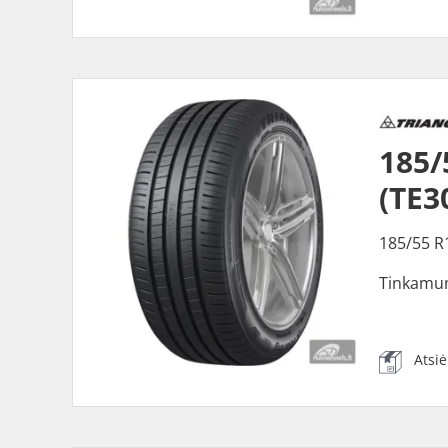
185
(TE3
185/55 R
Tinkamu
Atsi