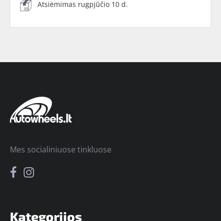
Atsiėmimas rugpjūčio 10 d.
Mes socialiniuose tinkluose
Kategorijos