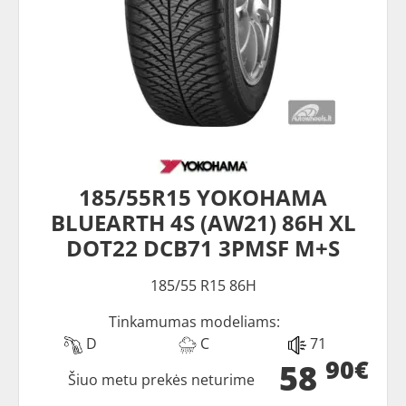
185/55R15 YOKOHAMA
BLUEARTH 4S (AW21) 86H XL
DOT22 DCB71 3PMSF M+S
185/55 R15 86H
Tinkamumas modeliams:
D
C
71
90€
58
Šiuo metu prekės neturime