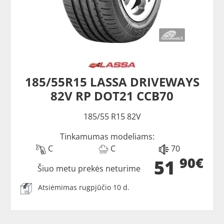
185/55R15 LASSA DRIVEWAYS
82V RP DOT21 CCB70
185/55 R15 82V
Tinkamumas modeliams:
C
C
70
90€
51
Šiuo metu prekės neturime
Atsiėmimas rugpjūčio 10 d.