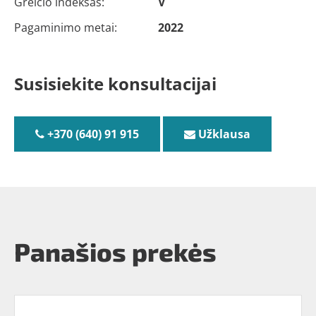
Greičio indeksas:
V
Pagaminimo metai:
2022
Susisiekite konsultacijai
+370 (640) 91 915
Užklausa
Panašios prekės