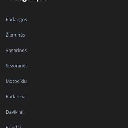
Padangos
Žieminės
Vasarinės
Sezoninės
Motociklų
Ratlankiai
Davikliai
Priedai