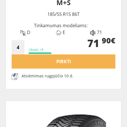
M+S
185/55 R15 86T
Tinkamumas modeliams:
D
E
71
90€
71
Likutis >4
PIRKTI
Atsiėmimas rugpjūčio 10 d.