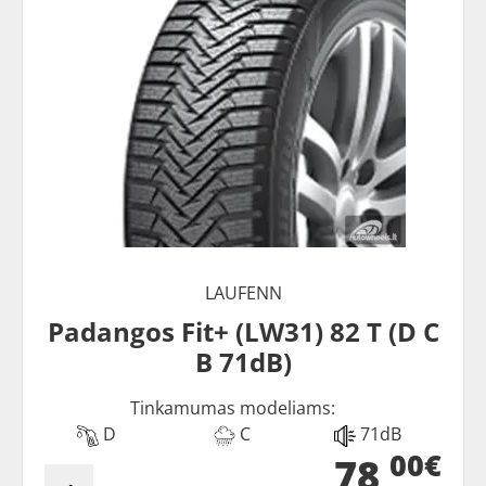
LAUFENN
Padangos Fit+ (LW31) 82 T (D C
B 71dB)
Tinkamumas modeliams:
D
C
71dB
00€
78