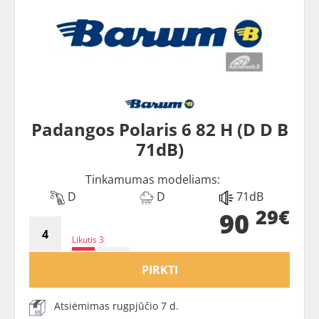
Padangos Polaris 6 82 H (D D B
71dB)
Tinkamumas modeliams:
D
D
71dB
29€
90
Likutis 3
PIRKTI
Atsiėmimas rugpjūčio 7 d.