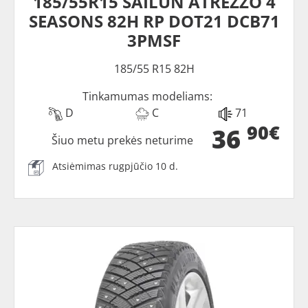
185/55R15 SAILUN ATREZZO 4
SEASONS 82H RP DOT21 DCB71
3PMSF
185/55 R15 82H
Tinkamumas modeliams:
D
C
71
90€
36
Šiuo metu prekės neturime
Atsiėmimas rugpjūčio 10 d.