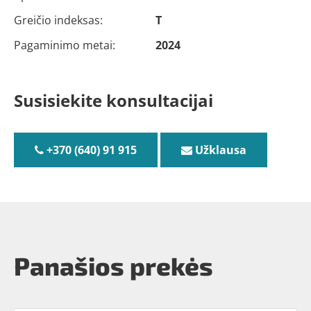
Greičio indeksas:
T
Pagaminimo metai:
2024
Susisiekite konsultacijai
+370 (640) 91 915
Užklausa
Panašios prekės