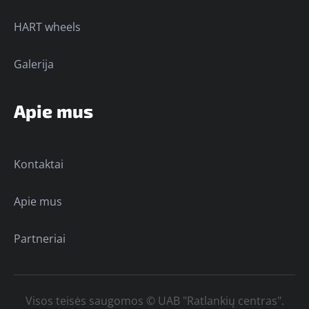
HART wheels
Galerija
Apie mus
Kontaktai
Apie mus
Partneriai
Visos teisės saugomos © UAB "Ratlankių centras".