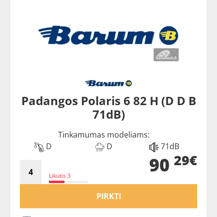
Padangos Polaris 6 82 H (D D B
71dB)
Tinkamumas modeliams:
D
D
71dB
29€
90
Likutis 3
PIRKTI