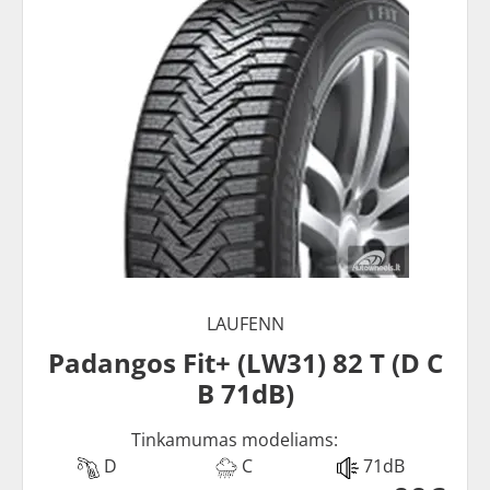
LAUFENN
Padangos Fit+ (LW31) 82 T (D C
B 71dB)
Tinkamumas modeliams:
D
C
71dB