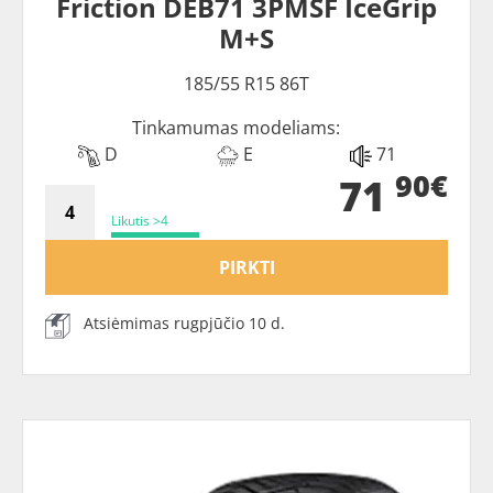
Friction DEB71 3PMSF IceGrip
M+S
185/55 R15 86T
Tinkamumas modeliams:
D
E
71
90€
71
Likutis >4
PIRKTI
Atsiėmimas rugpjūčio 10 d.