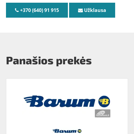
+370 (640) 91 915
Užklausa
Panašios prekės