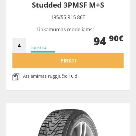
Studded 3PMSF M+S
185/55 R15 86T
Tinkamumas modeliams:
90€
94
Likutis >4
PIRKTI
Atsiėmimas rugpjūčio 10 d.