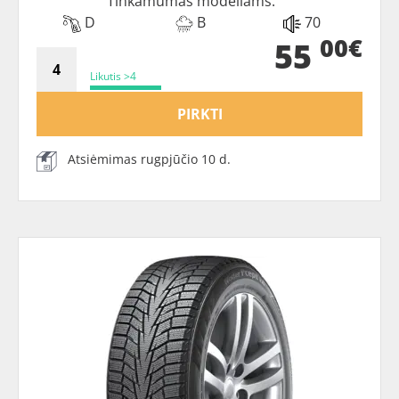
Tinkamumas modeliams:
D
B
70
00€
55
Likutis >4
PIRKTI
Atsiėmimas rugpjūčio 10 d.