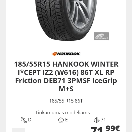
185/55R15 HANKOOK WINTER
I*CEPT IZ2 (W616) 86T XL RP
Friction DEB71 3PMSF IceGrip
M+S
185/55 R15 86T
Tinkamumas modeliams:
D
E
71
99€
71