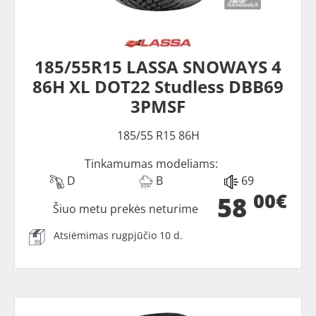
185/55R15 LASSA SNOWAYS 4
86H XL DOT22 Studless DBB69
3PMSF
185/55 R15 86H
Tinkamumas modeliams:
D
B
69
00€
58
Šiuo metu prekės neturime
Atsiėmimas rugpjūčio 10 d.