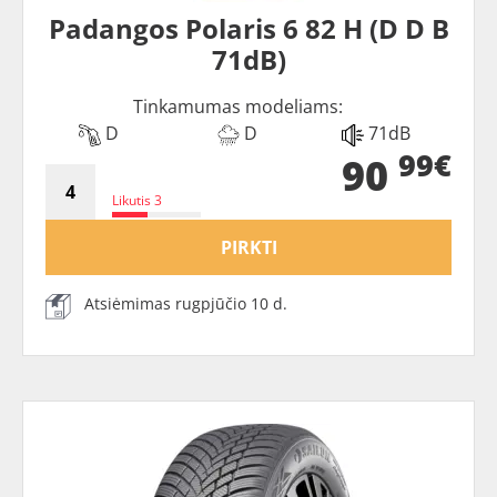
Padangos Polaris 6 82 H (D D B
71dB)
Tinkamumas modeliams:
D
D
71dB
99€
90
Likutis 3
PIRKTI
Atsiėmimas rugpjūčio 10 d.