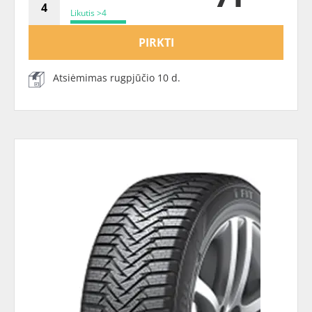
Likutis >4
PIRKTI
Atsiėmimas rugpjūčio 10 d.