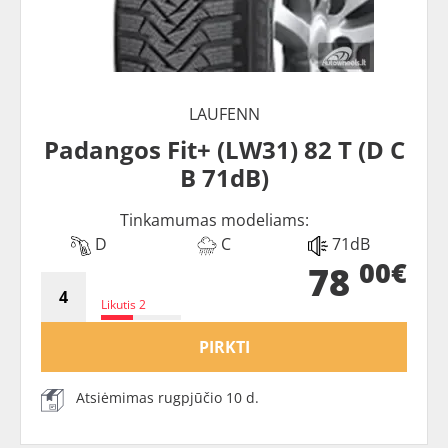
LAUFENN
Padangos Fit+ (LW31) 82 T (D C
B 71dB)
Tinkamumas modeliams:
D
C
71dB
00€
78
Likutis 2
PIRKTI
Atsiėmimas rugpjūčio 10 d.