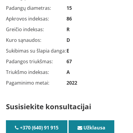
Padangų diametras:
15
Apkrovos indeksas:
86
Greičio indeksas:
R
Kuro sąnaudos:
D
Sukibimas su šlapia danga:
E
Padangos triukšmas:
67
Triukšmo indeksas:
A
Pagaminimo metai:
2022
Susisiekite konsultacijai
+370 (640) 91 915
Užklausa