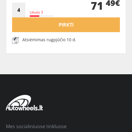
49€
71
Likutis 3
PIRKTI
Atsiėmimas rugpjūčio 10 d.
Mes socialiniuose tinkluose