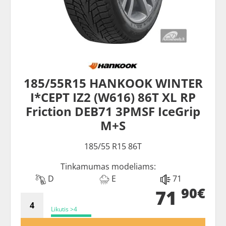
185/55R15 HANKOOK WINTER
I*CEPT IZ2 (W616) 86T XL RP
Friction DEB71 3PMSF IceGrip
M+S
185/55 R15 86T
Tinkamumas modeliams:
D
E
71
90€
71
Likutis >4