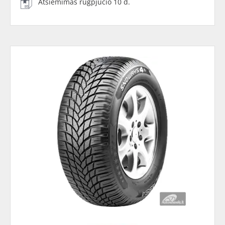
Atsiėmimas rugpjūčio 10 d.