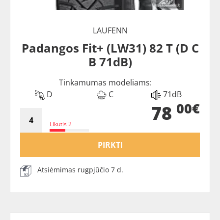
LAUFENN
Padangos Fit+ (LW31) 82 T (D C
B 71dB)
Tinkamumas modeliams:
D
C
71dB
00€
78
Likutis 2
PIRKTI
Atsiėmimas rugpjūčio 7 d.