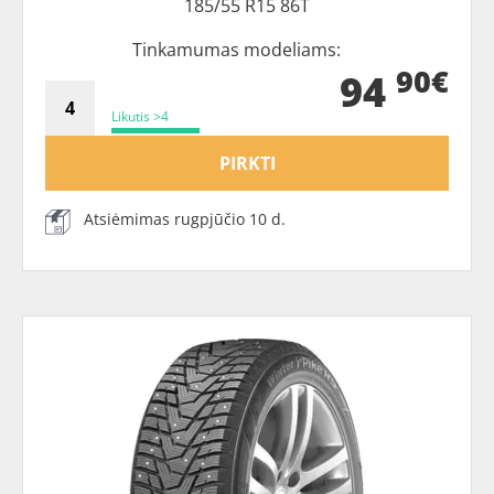
185/55 R15 86T
Tinkamumas modeliams:
90€
94
Likutis >4
PIRKTI
Atsiėmimas rugpjūčio 10 d.