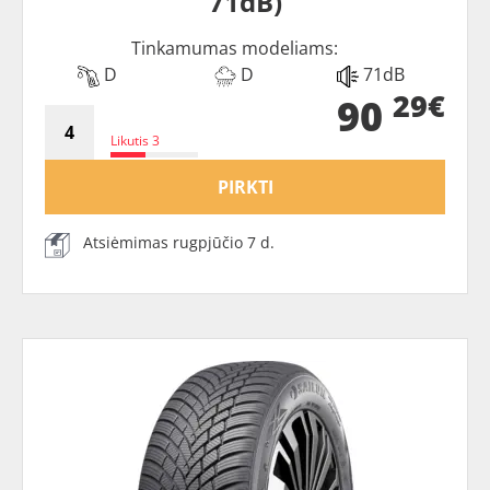
71dB)
Tinkamumas modeliams:
D
D
71dB
29€
90
Likutis 3
PIRKTI
Atsiėmimas rugpjūčio 7 d.