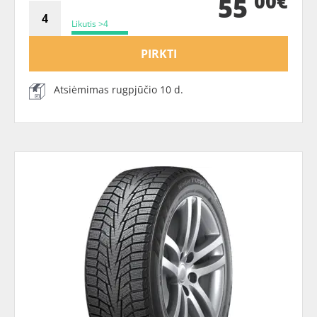
00€
55
Likutis >4
PIRKTI
Atsiėmimas rugpjūčio 10 d.