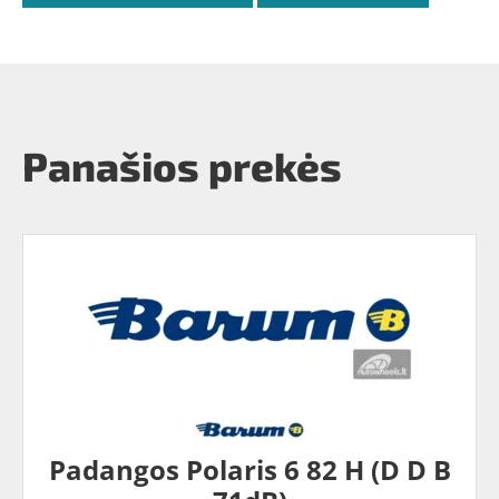
Panašios prekės
Padangos Polaris 6 82 H (D D B