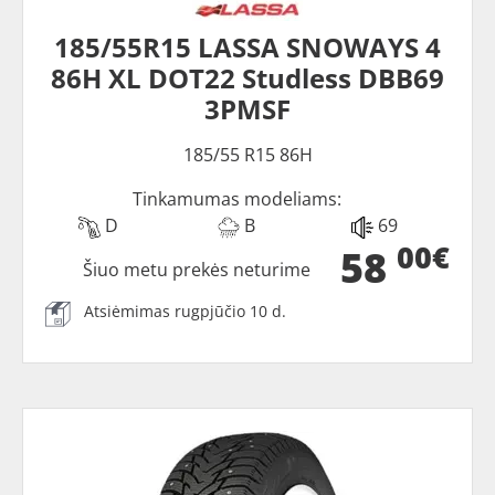
185/55R15 LASSA SNOWAYS 4
86H XL DOT22 Studless DBB69
3PMSF
185/55 R15 86H
Tinkamumas modeliams:
D
B
69
00€
58
Šiuo metu prekės neturime
Atsiėmimas rugpjūčio 10 d.