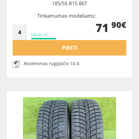
185/55 R15 86T
Tinkamumas modeliams:
90€
71
Likutis >4
PIRKTI
Atsiėmimas rugpjūčio 10 d.