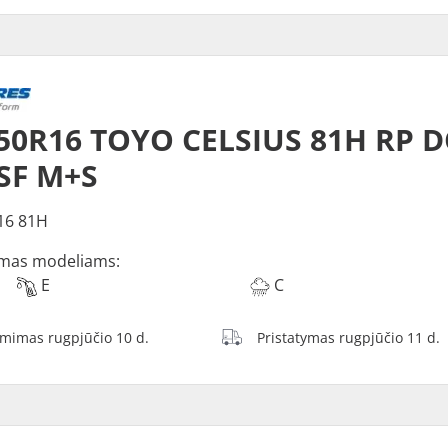
50R16 TOYO CELSIUS 81H RP 
SF M+S
16 81H
mas modeliams:
E
C
ėmimas rugpjūčio 10 d.
Pristatymas rugpjūčio 11 d.