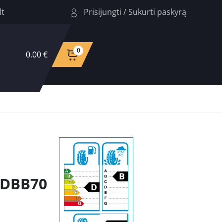
Prisijungti
/
Sukurti paskyrą
lt
0
0.00 €
 DBB70