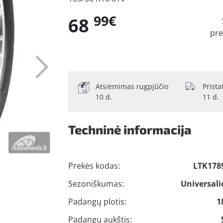
99€
68
pre
Atsiėmimas rugpjūčio
Prist
10 d.
11 d.
Techninė informacija
Prekės kodas:
LTK178
Sezoniškumas:
Universali
Padangų plotis:
1
Padangų aukštis: