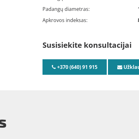
Padangų diametras:
Apkrovos indeksas:
Susisiekite konsultacijai
+370 (640) 91 915
Užkla
s