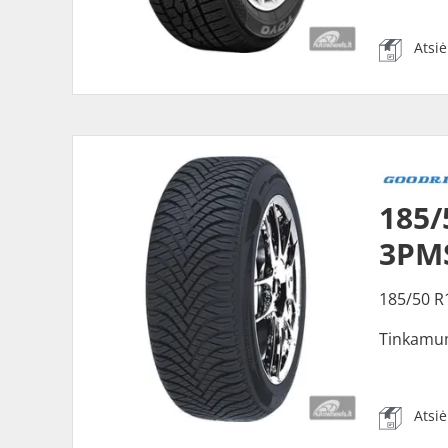
Atsi
185/
3PM
185/50 R
Tinkamu
Atsi