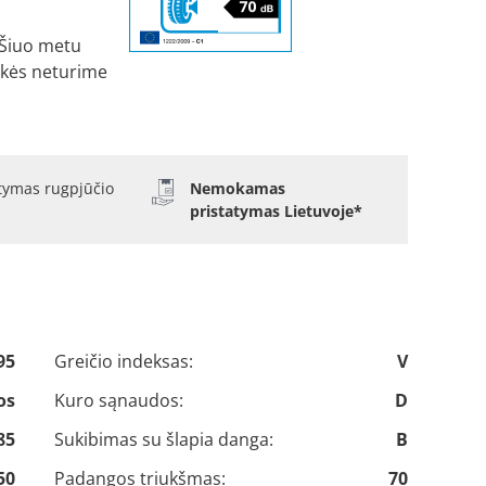
Šiuo metu
kės neturime
atymas rugpjūčio
Nemokamas
pristatymas Lietuvoje*
95
Greičio indeksas:
V
os
Kuro sąnaudos:
D
85
Sukibimas su šlapia danga:
B
50
Padangos triukšmas:
70