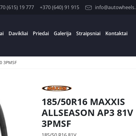
70 (615) 19 777
+370 (640) 91 915
info@autowheels.
ai
Davikliai
Priedai
Galerija
Straipsniai
Kontaktai
70 3PMSF
185/50R16 MAXXIS
ALLSEASON AP3 81V
3PMSF
185/50 R16 81V