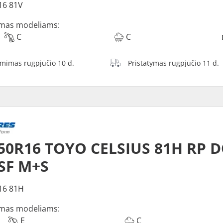
16 81V
mas modeliams:
C
C
ėmimas rugpjūčio 10 d.
Pristatymas rugpjūčio 11 d.
50R16 TOYO CELSIUS 81H RP 
SF M+S
16 81H
mas modeliams:
E
C