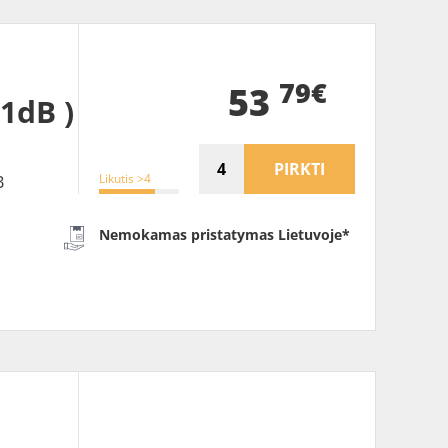
79€
53
71dB )
PIRKTI
Likutis >4
B
Nemokamas pristatymas Lietuvoje*