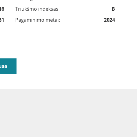
16
Triukšmo indeksas:
B
81
Pagaminimo metai:
2024
usa