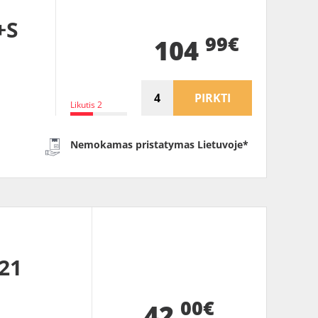
+S
99€
104
PIRKTI
Likutis 2
Nemokamas pristatymas Lietuvoje*
21
00€
42