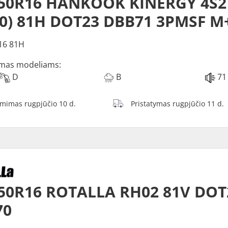
/50R16 HANKOOK KINERGY 4S2
0) 81H DOT23 DBB71 3PMSF M
16 81H
mas modeliams:
D
B
71
ėmimas rugpjūčio 10 d.
Pristatymas rugpjūčio 11 d.
50R16 ROTALLA RH02 81V DOT
70