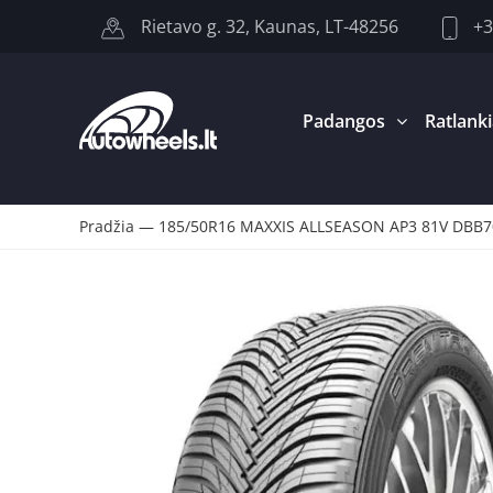
+3
Rietavo g. 32, Kaunas, LT-48256
Padangos
Ratlanki
Pradžia
—
185/50R16 MAXXIS ALLSEASON AP3 81V DBB