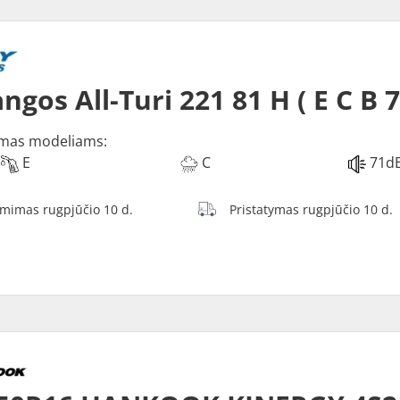
ngos All-Turi 221 81 H ( E C B 
mas modeliams:
E
C
71d
ėmimas rugpjūčio 10 d.
Pristatymas rugpjūčio 10 d.