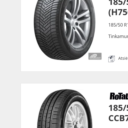
185
(H75
185/50 R
Tinkamu
Atsi
185/
CCB