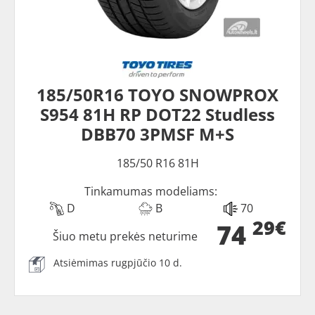
185/50R16 TOYO SNOWPROX
S954 81H RP DOT22 Studless
DBB70 3PMSF M+S
185/50 R16 81H
Tinkamumas modeliams:
D
B
70
29€
74
Šiuo metu prekės neturime
Atsiėmimas rugpjūčio 10 d.