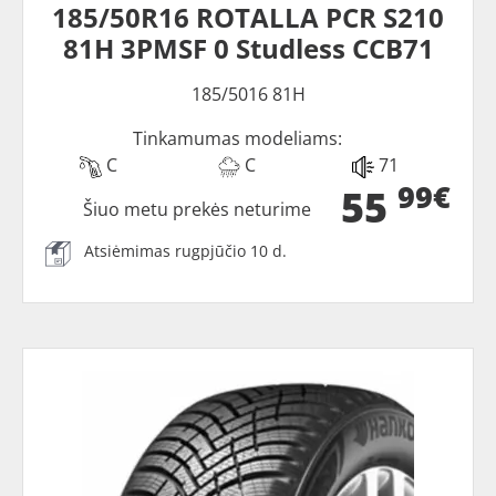
185/50R16 ROTALLA PCR S210
81H 3PMSF 0 Studless CCB71
185/5016 81H
Tinkamumas modeliams:
C
C
71
99€
55
Šiuo metu prekės neturime
Atsiėmimas rugpjūčio 10 d.