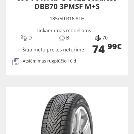
DBB70 3PMSF M+S
185/50 R16 81H
Tinkamumas modeliams:
D
B
70
99€
74
Šiuo metu prekės neturime
Atsiėmimas rugpjūčio 10 d.