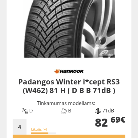
Padangos Winter i*cept RS3
(W462) 81 H ( D B B 71dB )
Tinkamumas modeliams:
D
B
71dB
69€
82
Likutis >4