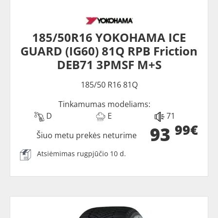
185/50R16 YOKOHAMA ICE
GUARD (IG60) 81Q RPB Friction
DEB71 3PMSF M+S
185/50 R16 81Q
Tinkamumas modeliams:
D
E
71
99€
93
Šiuo metu prekės neturime
Atsiėmimas rugpjūčio 10 d.