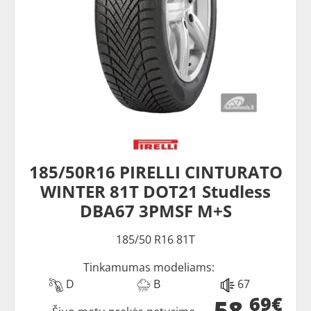
185/50R16 PIRELLI CINTURATO
WINTER 81T DOT21 Studless
DBA67 3PMSF M+S
185/50 R16 81T
Tinkamumas modeliams:
D
B
67
69€
58