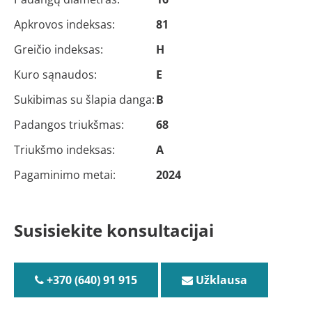
Apkrovos indeksas:
81
Greičio indeksas:
H
Kuro sąnaudos:
E
Sukibimas su šlapia danga:
B
Padangos triukšmas:
68
Triukšmo indeksas:
A
Pagaminimo metai:
2024
Susisiekite konsultacijai
+370 (640) 91 915
Užklausa