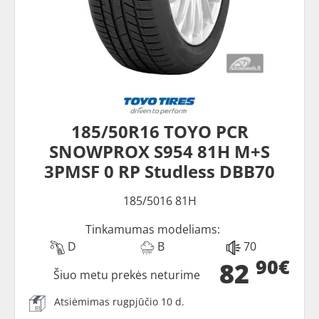
185/50R16 TOYO PCR
SNOWPROX S954 81H M+S
3PMSF 0 RP Studless DBB70
185/5016 81H
Tinkamumas modeliams:
D
B
70
90€
82
Šiuo metu prekės neturime
Atsiėmimas rugpjūčio 10 d.