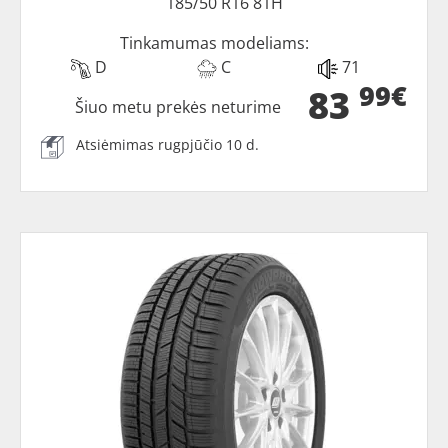
185/50 R16 81H
Tinkamumas modeliams:
D
C
71
99€
83
Šiuo metu prekės neturime
Atsiėmimas rugpjūčio 10 d.