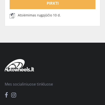
PIRKTI
Atsiėmimas rugpjūčio 10 d.
Mes socialiniuose tinkluose