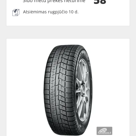
Šiuo metu prekės neturime
Atsiėmimas rugpjūčio 10 d.